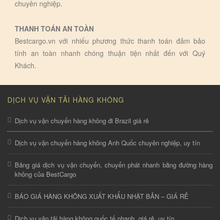
chuyên nghiệp.
THANH TOÁN AN TOÀN
Bestcargo.vn với nhiếu phương thức thanh toán đảm bảo
tính an toàn nhanh chóng thuận tiện nhất đến với Quý
Khách.
DỊCH VỤ VẬN TẢI HÀNG KHÔNG
Dịch vụ vận chuyển hàng không đi Brazil giá rẻ
Dịch vụ vận chuyển hàng không Anh Quốc chuyên nghiệp, uy tín
Bảng giá dịch vụ vận chuyển, chuyển phát nhanh bằng đường hàng
không của BestCargo
BÁO GIÁ HÀNG KHÔNG XUẤT KHẨU NHẬT BẢN – GIÁ RẺ
Dịch vụ vận tải hàng không quốc tế nhanh, giá rẻ, uy tín