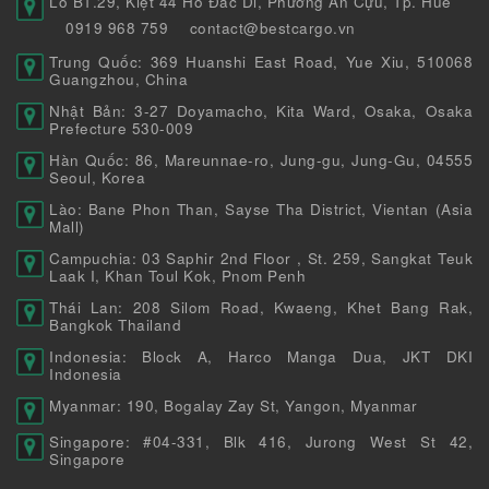
Lô B1.29, Kiệt 44 Hồ Đắc Di, Phường An Cựu, Tp. Huế
0919 968 759
contact@bestcargo.vn
Trung Quốc: 369 Huanshi East Road, Yue Xiu, 510068
Guangzhou, China
Nhật Bản: 3-27 Doyamacho, Kita Ward, Osaka, Osaka
Prefecture 530-009
Hàn Quốc: 86, Mareunnae-ro, Jung-gu, Jung-Gu, 04555
Seoul, Korea
Lào: Bane Phon Than, Sayse Tha District, Vientan (Asia
Mall)
Campuchia: 03 Saphir 2nd Floor , St. 259, Sangkat Teuk
Laak I, Khan Toul Kok, Pnom Penh
Thái Lan: 208 Silom Road, Kwaeng, Khet Bang Rak,
Bangkok Thailand
Indonesia: Block A, Harco Manga Dua, JKT DKI
Indonesia
Myanmar: 190, Bogalay Zay St, Yangon, Myanmar
Singapore: #04-331, Blk 416, Jurong West St 42,
Singapore