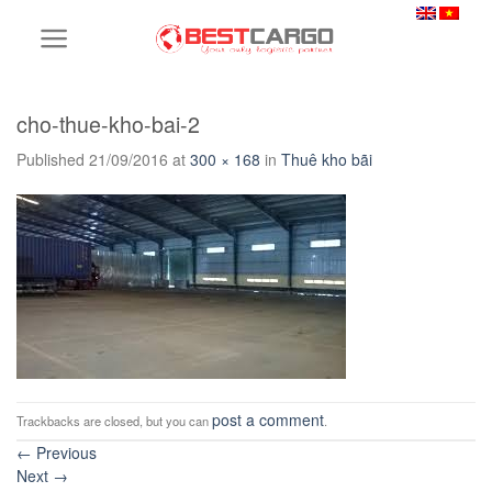
Skip
to
content
cho-thue-kho-bai-2
Published
21/09/2016
at
300 × 168
in
Thuê kho bãi
post a comment
Trackbacks are closed, but you can
.
←
Previous
Next
→