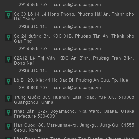
0919 968 759
contact@bestcargo.vn
Số 30 Lô 14 Lê Hồng Phong, Phường Hải An, Thành phố
Hải Phòng
0936 315 115
contact@bestcargo.vn
Số 24 đường B4, KDC 91B, Phường Tân An, Thành phố
Cần Thơ
0919 968 759
contact@bestcargo.vn
02A12 Lê Thị Vân, KDC An Bình, Phường Trấn Biên,
Đồng Nai
0936 315 115
contact@bestcargo.vn
Lô B1.29, Kiệt 44 Hồ Đắc Di, Phường An Cựu, Tp. Huế
0919 968 759
contact@bestcargo.vn
Trung Quốc: 369 Huanshi East Road, Yue Xiu, 510068
Guangzhou, China
Nhật Bản: 3-27 Doyamacho, Kita Ward, Osaka, Osaka
Prefecture 530-009
Hàn Quốc: 86, Mareunnae-ro, Jung-gu, Jung-Gu, 04555
Seoul, Korea
Lào: Bane Phon Than, Sayse Tha District, Vientan (Asia