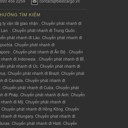
093 456 2259
contact@bestcargo.vn
 HƯỚNG TÌM KIẾM
 ty vận tải giao nhận
,
Chuyển phát nhanh đi
i Lan
,
Chuyển phát nhanh đi Trung Quốc
,
ển phát nhanh đi Lào
,
Chuyển phát nhanh đi
puchia
,
Chuyển phát nhanh đi
apore
,
Chuyển phát nhanh đi Ấn Độ
,
Chuyển
 nhanh đi Indonesia
,
Chuyển phát nhanh đi Bỉ
,
ển phát nhanh đi Úc
,
Chuyển phát nhanh đi
rus
,
Chuyển phát nhanh đi Brazil
,
Chuyển phát
nh đi Canada
,
Chuyển phát nhanh đi
u
,
Chuyển phát nhanh đi Cuba
,
Chuyển phát
h đi Pháp
,
Chuyển phát nhanh đi Anh
,
Chuyển
 nhanh đi Mỹ
,
Chuyển phát nhanh đi
,
Chuyển phát nhanh đi Hồng Kông
,
Chuyển
 nhanh đi Hungary
,
Chuyển phát nhanh đi
duras
,
Chuyển phát nhanh đi Haiti
,
Chuyển