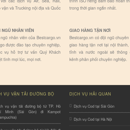
 với các dịch vụ Air, Sea, Rail,
trình ISO riêng đảm bảo hoàn t
 vận và Trucking nội địa và Quốc
trong thời gian ngắn nhất.
I NGŨ NHÂN VIÊN
GIAO HÀNG TẬN NƠI
 ngũ nhân viên của Bestcargo.vn
Bestcargo.vn có đội ngũ chuyên 
go được đào tạo chuyên nghiệp,
giao hàng tận nơi tại nội thành,
c vụ hỗ trợ tư vấn Quý Khách
tỉnh và nước ngoài sẽ thông
ệt tình mọi lúc, mọi nơi.
kênh phân phối chuyên nghiệp.
H VỤ VẬN TẢI ĐƯỜNG BỘ
DỊCH VỤ HẢI QUAN
ch vụ vận tải đường bộ từ TP. Hồ
Dịch vụ Cod tại Sài Gòn
hí Minh (Sài Gòn) đi Kampot
ampuchia)
Dịch vụ Cod tại Hà Nội