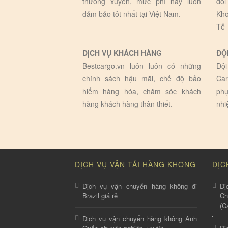
thường xuyên, mức phí này luôn
đối
đảm bảo tôt nhất tại Việt Nam.
Kho
Tế
DỊCH VỤ KHÁCH HÀNG
ĐỘ
Bestcargo.vn luôn luôn có những
Đội
chính sách hậu mãi, chế độ bảo
Car
hiểm hàng hóa, chăm sóc khách
phụ
hàng khách hàng thân thiết.
nhi
DỊCH VỤ VẬN TẢI HÀNG KHÔNG
DỊC
Dịch vụ vận chuyển hàng không đi
Dị
Brazil giá rẻ
C
(C
Dịch vụ vận chuyển hàng không Anh