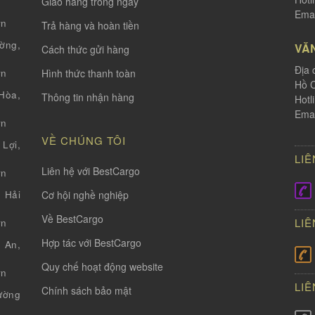
Giao hàng trong ngày
Emai
vn
Trả hàng và hoàn tiền
ờng,
VĂ
Cách thức gửi hàng
Địa 
Hình thức thanh toàn
vn
Hồ C
òa,
Thông tin nhận hàng
Hotl
Emai
vn
VỀ CHÚNG TÔI
Lợi,
LIÊ
Liên hệ với BestCargo
vn
Cơ hội nghề nghiệp
 Hải
Về BestCargo
LIÊ
vn
Hợp tác với BestCargo
 An,
Quy chế hoạt động website
vn
LIÊ
Chính sách bảo mật
ường