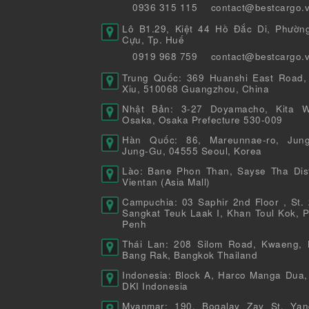
0936 315 115
contact@bestcargo.
Lô B1.29, Kiệt 44 Hồ Đắc Di, Phườn
Cựu, Tp. Huế
0919 968 759
contact@bestcargo.
Trung Quốc: 369 Huanshi East Road,
Xiu, 510068 Guangzhou, China
Nhật Bản: 3-27 Doyamacho, Kita W
Osaka, Osaka Prefecture 530-009
Hàn Quốc: 86, Mareunnae-ro, Jung
Jung-Gu, 04555 Seoul, Korea
Lào: Bane Phon Than, Sayse Tha Distr
Vientan (Asia Mall)
Campuchia: 03 Saphir 2nd Floor , St. 
Sangkat Teuk Laak I, Khan Toul Kok, 
Penh
Thái Lan: 208 Silom Road, Kwaeng, 
Bang Rak, Bangkok Thailand
Indonesia: Block A, Harco Manga Dua,
DKI Indonesia
Myanmar: 190, Bogalay Zay St, Yan