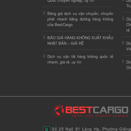
Quốc chuyên nghiệp, uy tín
Dị
Tr
Bảng giá dịch vụ vận chuyển, chuyển
phát nhanh bằng đường hàng không
Dị
của BestCargo
Ch
rẻ
BÁO GIÁ HÀNG KHÔNG XUẤT KHẨU
NHẬT BẢN – GIÁ RẺ
Dị
Vi
Dịch vụ vận tải hàng không quốc tế
nhanh, giá rẻ, uy tín
Dị
Ch
Số 25 Ngõ 81 Láng Hạ, Phường Giảng