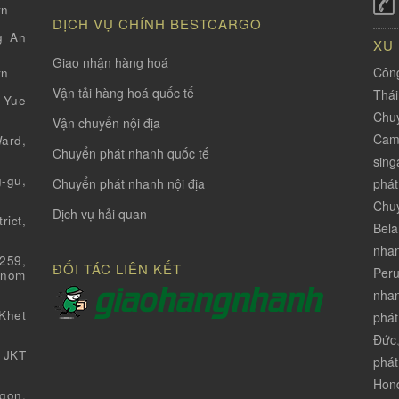
vn
DỊCH VỤ CHÍNH BESTCARGO
g An
XU
Giao nhận hàng hoá
Công
vn
Vận tải hàng hoá quốc tế
Thá
 Yue
Chuy
Vận chuyển nội địa
Cam
ard,
Chuyển phát nhanh quốc tế
sing
-gu,
phát
Chuyển phát nhanh nội địa
Chuy
Dịch vụ hải quan
ict,
Bela
nha
259,
ĐỐI TÁC LIÊN KẾT
Per
Pnom
nhan
Khet
phát
Đức
 JKT
phát
Hon
gon,