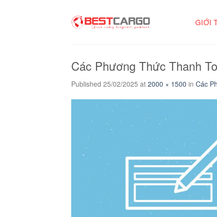
Skip
to
GIỚI 
content
Các Phương Thức Thanh Toá
Published
25/02/2025
at
2000 × 1500
in
Các Ph