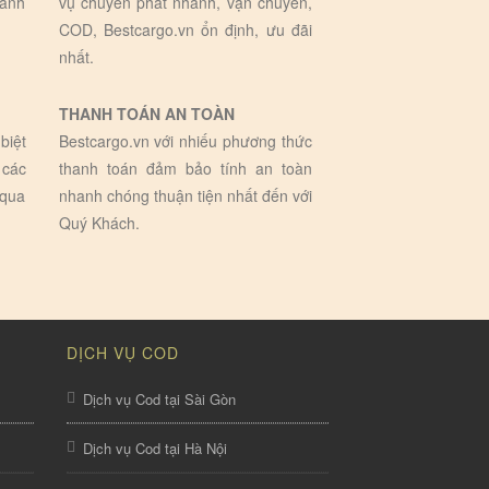
hành
vụ chuyển phát nhanh, vận chuyển,
COD, Bestcargo.vn ổn định, ưu đãi
nhất.
THANH TOÁN AN TOÀN
biệt
Bestcargo.vn với nhiếu phương thức
 các
thanh toán đảm bảo tính an toàn
 qua
nhanh chóng thuận tiện nhất đến với
Quý Khách.
DỊCH VỤ COD
Dịch vụ Cod tại Sài Gòn
Dịch vụ Cod tại Hà Nội