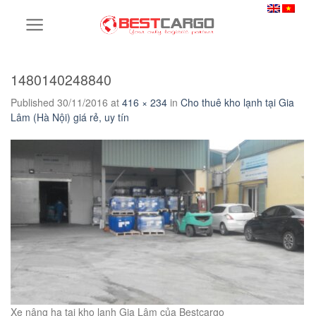
Skip
to
content
1480140248840
Published
30/11/2016
at
416 × 234
in
Cho thuê kho lạnh tại Gia
Lâm (Hà Nội) giá rẻ, uy tín
Xe nâng hạ tại kho lạnh Gia Lâm của Bestcargo