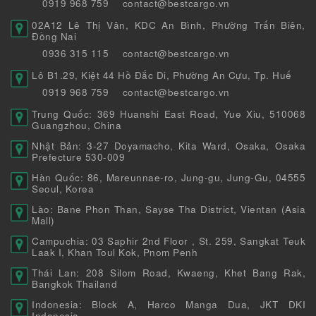
0919 968 759
contact@bestcargo.vn
02A12 Lê Thị Vân, KDC An Bình, Phường Trấn Biên,
Đồng Nai
0936 315 115
contact@bestcargo.vn
Lô B1.29, Kiệt 44 Hồ Đắc Di, Phường An Cựu, Tp. Huế
0919 968 759
contact@bestcargo.vn
Trung Quốc: 369 Huanshi East Road, Yue Xiu, 510068
Guangzhou, China
Nhật Bản: 3-27 Doyamacho, Kita Ward, Osaka, Osaka
Prefecture 530-009
Hàn Quốc: 86, Mareunnae-ro, Jung-gu, Jung-Gu, 04555
Seoul, Korea
Lào: Bane Phon Than, Sayse Tha District, Vientan (Asia
Mall)
Campuchia: 03 Saphir 2nd Floor , St. 259, Sangkat Teuk
Laak I, Khan Toul Kok, Pnom Penh
Thái Lan: 208 Silom Road, Kwaeng, Khet Bang Rak,
Bangkok Thailand
Indonesia: Block A, Harco Manga Dua, JKT DKI
Indonesia