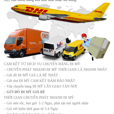
CAM KẾT TỪ DỊCH VỤ CHUYỂN HÀNG ĐI MỸ:
– CHUYỂN PHÁT NHANH ĐI MỸ THỜI GIAN LÀ NHANH NHẤT
– Gửi đồ ĐI MỸ GIÁ LÀ RẺ NHẤT
– Gửi thư ĐI MỸ CAM KẾT ĐẢM BẢO NHẤT
– Vận chuyển hàng ĐI MỸ LẤY GIAO TẬN NƠI
–
GỬI ĐỒ ĐI MỸ GIÁ RẺ
THỜI GIAN CHUYỂN PHÁT NHANH ĐI MỸ:
– Gói siêu tốc, hẹn giờ: 1-2 Ngày, phát tận nơi người nhận
– Gói tiết kiệm thời gian từ 3-4 Ngày