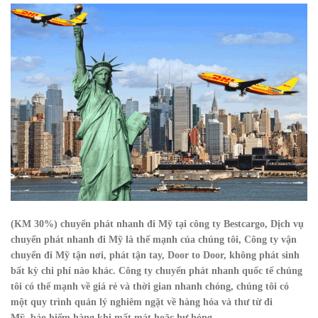
(KM 30%) chuyển phát nhanh đi Mỹ tại công ty Bestcargo, Dịch vụ
chuyển phát nhanh đi Mỹ là thế mạnh của chúng tôi, Công ty vận
chuyển đi Mỹ tận nơi, phát tận tay, Door to Door, không phát sinh
bất kỳ chi phí nào khác. Công ty chuyển phát nhanh quốc tế chúng
tôi có thế mạnh về giá rẻ và thời gian nhanh chóng, chúng tôi có
một quy trình quản lý nghiêm ngặt về hàng hóa và thư từ đi
Mỹ, bảo hiểm hàng khi mất mát hoặc hư hỏng.