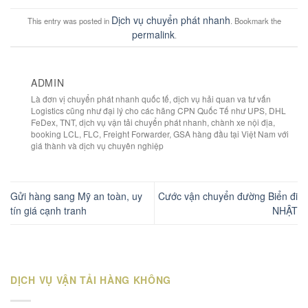
Dịch vụ chuyển phát nhanh
This entry was posted in
. Bookmark the
permalink
.
ADMIN
Là đơn vị chuyển phát nhanh quốc tế, dịch vụ hải quan va tư vấn
Logistics cũng như đại lý cho các hãng CPN Quốc Tế như UPS, DHL
FeDex, TNT, dịch vụ vận tải chuyển phát nhanh, chành xe nội địa,
booking LCL, FLC, Freight Forwarder, GSA hàng đầu tại Việt Nam với
giá thành và dịch vụ chuyên nghiệp
Gửi hàng sang Mỹ an toàn, uy
Cước vận chuyển đường Biển đi
tín giá cạnh tranh
NHẬT
DỊCH VỤ VẬN TẢI HÀNG KHÔNG