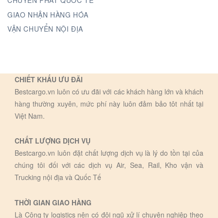
CHUYỂN PHÁT QUỐC TẾ
GIAO NHẬN HÀNG HÓA
VẬN CHUYỂN NỘI ĐỊA
CHIẾT KHẤU ƯU ĐÃI
Bestcargo.vn luôn có ưu đãi với các khách hàng lớn và khách
hàng thường xuyên, mức phí này luôn đảm bảo tôt nhất tại
Việt Nam.
CHẤT LƯỢNG DỊCH VỤ
Bestcargo.vn luôn đặt chất lượng dịch vụ là lý do tồn tại của
chúng tôi đối với các dịch vụ Air, Sea, Rail, Kho vận và
Trucking nội địa và Quốc Tế
THỜI GIAN GIAO HÀNG
Là Công ty logistics nên có đội ngũ xử lí chuyên nghiệp theo