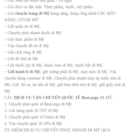
– Gói Siêu tiết kiệm thời gian 7-10 ngày
– Gói dịch vụ đặc biệt: Thực phẩm, thuốc, mỹ phẩm
– Gói
chuyển hàng đi Mỹ
hàng nặng, hàng cồng kềnh.
CÁC MẶT
HÀNG GỬI ĐI MỸ:
– Gửi quần áo đi Mỹ,
– Chuyển phát nhanh thuốc đi Mỹ
– Gửi thực phẩm đi Mỹ
– Vận chuyển đồ ăn đi Mỹ
– Gửi chất lỏng đi Mỹ
– Gửi đồ khô đi Mỹ
– Gửi thuốc tây đi Mỹ, thuốc nam đi Mỹ, thuốc bắc đi Mỹ,
–
Gửi hành lí đi Mỹ
, gửi tượng phật đi Mỹ, máy móc đi Mỹ, Vận
chuyển hàng contener đi Mỹ, Chuyển phát nhanh máy ép nước mía đi
Mỹ, Gửi hồ sơ, tài liệu đi Mỹ, gửi bưu điện thư đi Mỹ, gửi giấy mời đi
Mỹ.
CÁC
DỊCH VỤ VẬN CHUYỂN QUỐC TẾ Bestcargo
ĐI MỸ:
1. Chuyển phát quốc tế Bestcargo đi Mỹ
2. Gửi hàng quốc tế TNT đi Mỹ
3. Chuyển phát quốc tế Fedex đi Mỹ
4. Vận chuyển quốc tế UPS đi Mỹ
ƯU ĐIỂM DỊCH VỤ CHUYỂN PHÁT NHANH ĐI MỸ QUA