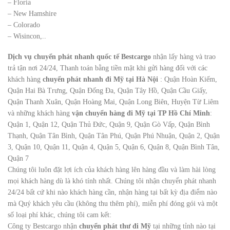
– Floria
– New Hamshire
– Colorado
– Wisincon,..
Dịch vụ chuyển phát nhanh quốc tế Bestcargo
nhận lấy hàng và trao
trả tận nơi 24/24, Thanh toán bằng tiền mặt khi gửi hàng đối với các
khách hàng
chuyển phát nhanh đi Mỹ tại Hà Nội
: Quận Hoàn Kiếm,
Quận Hai Bà Trưng, Quận Đống Đa, Quận Tây Hồ, Quận Cầu Giấy,
Quận Thanh Xuân, Quận Hoàng Mai, Quận Long Biên, Huyện Từ Liêm
và những khách hàng
vận chuyển hàng đi Mỹ tại TP Hồ Chí Minh
:
Quận 1, Quận 12, Quận Thủ Đức, Quận 9, Quận Gò Vấp, Quận Bình
Thạnh, Quận Tân Bình, Quận Tân Phú, Quận Phú Nhuận, Quận 2, Quận
3, Quận 10, Quận 11, Quận 4, Quận 5, Quận 6, Quận 8, Quận Bình Tân,
Quận 7
Chúng tôi luôn đặt lợi ích của khách hàng lên hàng đầu và làm hài lòng
mọi khách hàng dù là khó tính nhất. Chúng tôi nhận chuyển phát nhanh
24/24 bất cứ khi nào khách hàng cần, nhận hàng tại bất kỳ địa điểm nào
mà Quý khách yêu cầu (không thu thêm phí), miễn phí đóng gói và một
số loại phí khác, chúng tôi cam kết:
Công ty Bestcargo nhận
chuyển phát thư đi Mỹ
tại những tỉnh nào tại