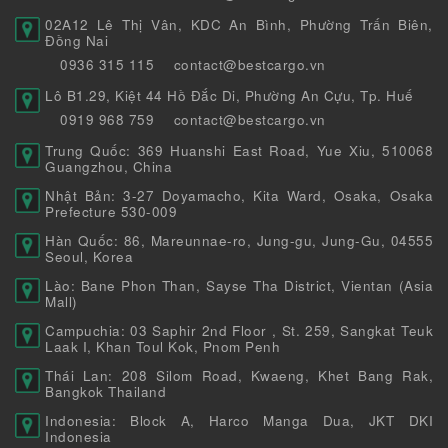
02A12 Lê Thị Vân, KDC An Bình, Phường Trấn Biên,
Đồng Nai
0936 315 115
contact@bestcargo.vn
Lô B1.29, Kiệt 44 Hồ Đắc Di, Phường An Cựu, Tp. Huế
0919 968 759
contact@bestcargo.vn
Trung Quốc: 369 Huanshi East Road, Yue Xiu, 510068
Guangzhou, China
Nhật Bản: 3-27 Doyamacho, Kita Ward, Osaka, Osaka
Prefecture 530-009
Hàn Quốc: 86, Mareunnae-ro, Jung-gu, Jung-Gu, 04555
Seoul, Korea
Lào: Bane Phon Than, Sayse Tha District, Vientan (Asia
Mall)
Campuchia: 03 Saphir 2nd Floor , St. 259, Sangkat Teuk
Laak I, Khan Toul Kok, Pnom Penh
Thái Lan: 208 Silom Road, Kwaeng, Khet Bang Rak,
Bangkok Thailand
Indonesia: Block A, Harco Manga Dua, JKT DKI
Indonesia