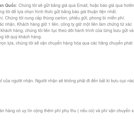
Hàn Quốc
: Chúng tôi sẽ gửi bảng giá qua Email, hoặc báo giá qua hotlin
ng tôi để lựa chọn hình thức gửi bảng báo giá thuận tiện nhất.
í. Chúng tôi cung cấp thùng carton, phiếu gửi, phong bì miễn phí.
xác nhận, Khách hàng giữ 1 liên, công ty giữ một liên làm chứng từ xác
hách hàng, chúng tôi liên tục theo dõi hành trình của từng bưu gửi và
ng tới quý khách hàng.
chọn lựa, chúng tôi sẽ vận chuyển hàng hóa qua các hãng chuyển phát
hỉ của người nhận. Người nhận sẽ không phải đi đến bất kì bưu cục nà
án hàng có uy tín cộng thêm phí phụ thu ( nếu có) và phí vận chuyển s