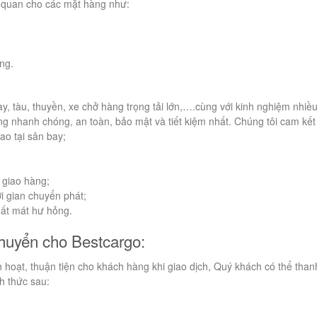
i quan cho các mặt hàng như:
ng.
ay, tàu, thuyền, xe chở hàng trọng tải lớn,….cùng với kinh nghiệm nhiề
 nhanh chóng, an toàn, bảo mật và tiết kiệm nhất. Chúng tôi cam kết 
ao tại sân bay;
 giao hàng;
i gian chuyển phát;
mất mát hư hỏng.
chuyển cho Bestcargo:
h hoạt, thuận tiện cho khách hàng khi giao dịch, Quý khách có thể than
h thức sau: