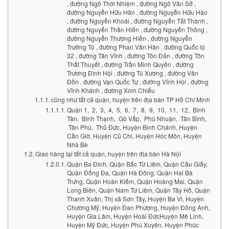
, đường Ngô Thời Nhiệm , đường Ngô Văn Sở ,
đường Nguyễn Hữu Hãn , đường Nguyễn Hữu Hào
, đường Nguyễn Khoái , đường Nguyễn Tất Thành ,
đường Nguyễn Thần Hiến , đường Nguyễn Thông ,
đường Nguyễn Thượng Hiền , đường Nguyễn
Trường Tộ , đường Phan Văn Hân , đường Quốc lộ
32 , đường Tân Vĩnh , đường Tôn Đản , đường Tôn
Thất Thuyết , đường Trần Minh Quyền , đường
Trương Đình Hội , đường Tú Xương , đường Vân
Đồn , đường Vạn Quốc Tự , đường Vĩnh Hội , đường
Vĩnh Khánh , đường Xóm Chiếu
cũng như tất cả quận, huyện trên địa bàn TP Hồ Chí Minh
Quận 1, 2, 3, 4, 5, 6, 7, 8, 9, 10, 11, 12, Bình
Tân, Bình Thạnh, Gò Vấp, Phú Nhuận, Tân Bình,
Tân Phú, Thủ Đức, Huyện Bình Chánh, Huyện
Cần Giờ, Huyện Củ Chi, Huyện Hóc Môn, Huyện
Nhà Bè
Giao hàng tại tất cả quận, huyện trên địa bàn Hà Nội
Quận Ba Đình, Quận Bắc Từ Liêm, Quận Cầu Giấy,
Quận Đống Đa, Quận Hà Đông, Quận Hai Bà
Trưng, Quận Hoàn Kiếm, Quận Hoàng Mai, Quận
Long Biên, Quận Nam Từ Liêm, Quận Tây Hồ, Quận
Thanh Xuân, Thị xã Sơn Tây, Huyện Ba Vì, Huyện
Chương Mỹ, Huyện Đan Phượng, Huyện Đông Anh,
Huyện Gia Lâm, Huyện Hoài ĐứcHuyện Mê Linh,
Huyện Mỹ Đức, Huyện Phú Xuyên, Huyện Phúc