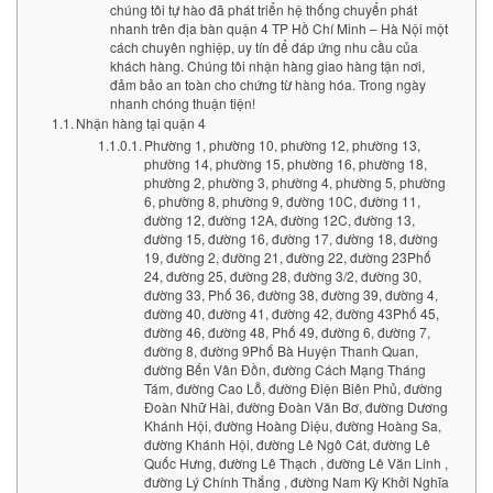
chúng tôi tự hào đã phát triển hệ thống chuyển phát
nhanh trên địa bàn quận 4 TP Hồ Chí Minh – Hà Nội một
cách chuyên nghiệp, uy tín để đáp ứng nhu cầu của
khách hàng. Chúng tôi nhận hàng giao hàng tận nơi,
đảm bảo an toàn cho chứng từ hàng hóa. Trong ngày
nhanh chóng thuận tiện!
Nhận hàng tại quận 4
Phường 1, phường 10, phường 12, phường 13,
phường 14, phường 15, phường 16, phường 18,
phường 2, phường 3, phường 4, phường 5, phường
6, phường 8, phường 9, đường 10C, đường 11,
đường 12, đường 12A, đường 12C, đường 13,
đường 15, đường 16, đường 17, đường 18, đường
19, đường 2, đường 21, đường 22, đường 23Phố
24, đường 25, đường 28, đường 3/2, đường 30,
đường 33, Phố 36, đường 38, đường 39, đường 4,
đường 40, đường 41, đường 42, đường 43Phố 45,
đường 46, đường 48, Phố 49, đường 6, đường 7,
đường 8, đường 9Phố Bà Huyện Thanh Quan,
đường Bến Vân Đồn, đường Cách Mạng Tháng
Tám, đường Cao Lỗ, đường Điện Biên Phủ, đường
Đoàn Nhữ Hài, đường Đoàn Văn Bơ, đường Dương
Khánh Hội, đường Hoàng Diệu, đường Hoàng Sa,
đường Khánh Hội, đường Lê Ngô Cát, đường Lê
Quốc Hưng, đường Lê Thạch , đường Lê Văn Linh ,
đường Lý Chính Thắng , đường Nam Kỳ Khởi Nghĩa