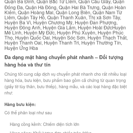
Quận Ba Đình, Quận Bắc Từ Liêm, Quận Cầu Giấy, Quận
Đống Đa, Quận Hà Đông, Quận Hai Bà Trưng, Quận Hoàn
Kiếm, Quận Hoàng Mai, Quận Long Biên, Quận Nam Từ
Liêm, Quận Tây Hồ, Quận Thanh Xuân, Thị xã Sơn Tây,
Huyện Ba Vì, Huyện Chương Mỹ, Huyện Đan Phượng,
Huyện Đông Anh, Huyện Gia Lâm, Huyện Hoài ĐứcHuyện
Mê Linh, Huyện Mỹ Đức, Huyện Phú Xuyên, Huyện Phúc
Thọ, Huyện Quốc Oai, Huyện Sóc Sơn, Huyện Thạch Thất,
Huyện Thanh Oai, Huyện Thanh Trì, Huyện Thường Tín,
Huyện Ứng Hòa
Đa dạng mặt hàng chuyển phát nhanh – Đối tượng
hàng hóa và thư tín
Chúng tôi cung cấp dịch vụ chuyển phát nhanh cho rất nhiều loại
hàng hóa, bưu kiện, bưu phẩm bao gồm cả chứng từ quan trọng
(giấy tờ tùy thân, bưu thiếp), hàng mẫu, và các loại hàng đặc biệt
như:
Hàng bưu kiện:
Có thể phân loại như sau
Hàng cồng kềnh: Chiếm diện tích lớn
Hàng nặng: Khối lượng đơn chiếc trên 30kg