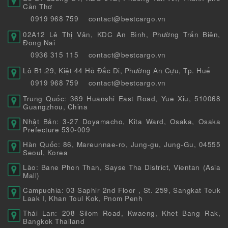
Cần Thơ
0919 968 759
contact@bestcargo.vn
02A12 Lê Thị Vân, KDC An Bình, Phường Trấn Biên,
Đồng Nai
0936 315 115
contact@bestcargo.vn
Lô B1.29, Kiệt 44 Hồ Đắc Di, Phường An Cựu, Tp. Huế
0919 968 759
contact@bestcargo.vn
Trung Quốc: 369 Huanshi East Road, Yue Xiu, 510068
Guangzhou, China
Nhật Bản: 3-27 Doyamacho, Kita Ward, Osaka, Osaka
Prefecture 530-009
Hàn Quốc: 86, Mareunnae-ro, Jung-gu, Jung-Gu, 04555
Seoul, Korea
Lào: Bane Phon Than, Sayse Tha District, Vientan (Asia
Mall)
Campuchia: 03 Saphir 2nd Floor , St. 259, Sangkat Teuk
Laak I, Khan Toul Kok, Pnom Penh
Thái Lan: 208 Silom Road, Kwaeng, Khet Bang Rak,
Bangkok Thailand