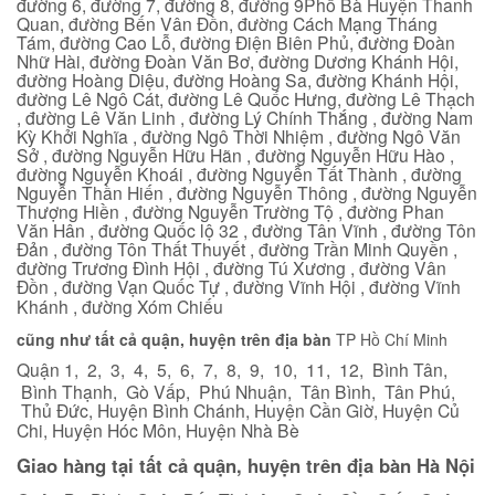
đường 6, đường 7, đường 8, đường 9Phố Bà Huyện Thanh
Quan, đường Bến Vân Đồn, đường Cách Mạng Tháng
Tám, đường Cao Lỗ, đường Điện Biên Phủ, đường Đoàn
Nhữ Hài, đường Đoàn Văn Bơ, đường Dương Khánh Hội,
đường Hoàng Diệu, đường Hoàng Sa, đường Khánh Hội,
đường Lê Ngô Cát, đường Lê Quốc Hưng, đường Lê Thạch
, đường Lê Văn Linh , đường Lý Chính Thắng , đường Nam
Kỳ Khởi Nghĩa , đường Ngô Thời Nhiệm , đường Ngô Văn
Sở , đường Nguyễn Hữu Hãn , đường Nguyễn Hữu Hào ,
đường Nguyễn Khoái , đường Nguyễn Tất Thành , đường
Nguyễn Thần Hiến , đường Nguyễn Thông , đường Nguyễn
Thượng Hiền , đường Nguyễn Trường Tộ , đường Phan
Văn Hân , đường Quốc lộ 32 , đường Tân Vĩnh , đường Tôn
Đản , đường Tôn Thất Thuyết , đường Trần Minh Quyền ,
đường Trương Đình Hội , đường Tú Xương , đường Vân
Đồn , đường Vạn Quốc Tự , đường Vĩnh Hội , đường Vĩnh
Khánh , đường Xóm Chiếu
cũng như tất cả quận, huyện trên địa bàn
TP Hồ Chí Minh
Quận 1, 2, 3, 4, 5, 6, 7, 8, 9, 10, 11, 12, Bình Tân,
Bình Thạnh, Gò Vấp, Phú Nhuận, Tân Bình, Tân Phú,
Thủ Đức, Huyện Bình Chánh, Huyện Cần Giờ, Huyện Củ
Chi, Huyện Hóc Môn, Huyện Nhà Bè
Giao hàng tại tất cả quận, huyện trên địa bàn Hà Nội