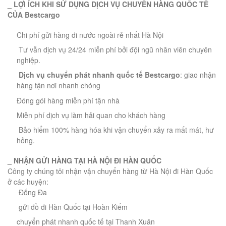
_
LỢI ÍCH KHI SỬ DỤNG DỊCH VỤ CHUYỂN HÀNG QUỐC TẾ
CỦA Bestcargo
Chi phí gửi hàng đi nước ngoài rẻ nhất Hà Nội
Tư vẫn dịch vụ 24/24 miễn phí bởi đội ngũ nhân viên chuyên
nghiệp.
Dịch vụ
chuyển phát nhanh quốc tế
Bestcargo
: giao nhận
hàng tận nơi nhanh chóng
Đóng gói hàng miễn phí tận nhà
Miễn phí dịch vụ làm hải quan cho khách hàng
Bảo hiểm 100% hàng hóa khi vận chuyển xảy ra mất mát, hư
hỏng.
_
NHẬN GỬI HÀNG TẠI HÀ NỘI ĐI HÀN QUỐC
Công ty chúng tôi nhận vận chuyển hàng từ Hà Nội đi Hàn Quốc
ở các huyện:
Đống Đa
gửi đồ đi Hàn Quốc tại Hoàn Kiếm
chuyển phát nhanh quốc tế tại Thanh Xuân