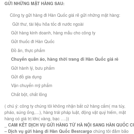
GỬI NHỮNG MẶT HÀNG SAU:
Công ty gửi hàng đi Hàn Quốc giá rẻ gửi những mặt hàng:
Gửi thư, tài liệu hỏa tốc đi nước ngoài
Gửi hàng kinh doanh, hàng mẫu cho công ty
Gửi thuốc đi Hàn Quốc
Đồ ăn, thực phẩm
Chuyển q
uần áo, hàng thời trang
đi Hàn Quốc giá rẻ
Gửi hành lý, bưu phẩm
Gửi đồ gia dụng
Vận chuyển mỹ phẩm
Chất bột, chất lỏng
( chú ý: công ty chúng tôi không nhận bất cứ hàng cấm( ma túy,
pháo, súng ống,…), hàng trái pháp luật, động vật quý hiếm, mặt
hàng có giá trị lớn( vàng, bạc ….))
_
C
AM
K
ẾT
D
ỊCH
V
Ụ
G
ỬI
H
ÀNG
T
Ừ
H
À
N
ỘI
S
ANG
H
ÀN
Q
UỐC
C
–
Dịch vụ
gửi hàng đi Hàn Quốc Bestcargo
chúng tôi đảm bảo