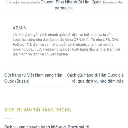
Chuyển Phát Nhanh Đi Hàn Quốc
This entry was posted in
. Bookmark the
permalink
.
ADMIN
Là đơn vị chuyển phát nhanh quốc tế, dịch vụ hải quan va tư vấn
Logistics cũng như đại lý cho các hãng CPN Quốc Tế như UPS, DHL
FeDex, TNT, dịch vụ vận tải chuyển phát nhanh, chành xe nội địa,
booking LCL, FLC, Freight Forwarder, GSA hàng đầu tại Việt Nam với
giá thành và dịch vụ chuyên nghiệp
Gửi hàng từ Việt Nam sang Hàn
Cách gửi hàng đi Hàn Quốc giá
Quốc (Busan)
rẻ, qua dịch vụ nào đảm bảo
DỊCH VỤ VẬN TẢI HÀNG KHÔNG
Dịch vụ vận chuyển hàng không đi Brazil giá rẻ