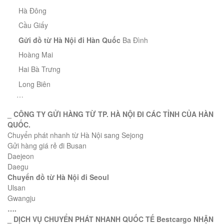
Hà Đông
Cầu Giấy
Gửi đồ từ Hà Nội đi Hàn Quốc
Ba Đình
Hoàng Mai
Hai Bà Trưng
Long Biên
…
_ CÔNG TY GỬI HÀNG TỪ TP. HÀ NỘI ĐI CÁC TỈNH CỦA HÀN
QUỐC.
Chuyển phát nhanh từ Hà Nội sang Sejong
Gửi hàng giá rẻ đi Busan
Daejeon
Daegu
Chuyển đồ từ
Hà Nội đi
Seoul
Ulsan
Gwangju
….
_
DỊCH VỤ CHUYỂN PHÁT NHANH QUỐC TẾ Bestcargo NHẬN