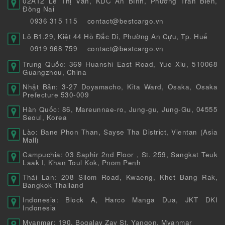
02A12 Lê Thị Vân, KDC An Bình, Phường Trấn Biên,
Đồng Nai
0936 315 115
contact@bestcargo.vn
Lô B1.29, Kiệt 44 Hồ Đắc Di, Phường An Cựu, Tp. Huế
0919 968 759
contact@bestcargo.vn
Trung Quốc: 369 Huanshi East Road, Yue Xiu, 510068
Guangzhou, China
Nhật Bản: 3-27 Doyamacho, Kita Ward, Osaka, Osaka
Prefecture 530-009
Hàn Quốc: 86, Mareunnae-ro, Jung-gu, Jung-Gu, 04555
Seoul, Korea
Lào: Bane Phon Than, Sayse Tha District, Vientan (Asia
Mall)
Campuchia: 03 Saphir 2nd Floor , St. 259, Sangkat Teuk
Laak I, Khan Toul Kok, Pnom Penh
Thái Lan: 208 Silom Road, Kwaeng, Khet Bang Rak,
Bangkok Thailand
Indonesia: Block A, Harco Manga Dua, JKT DKI
Indonesia
Myanmar: 190, Bogalay Zay St, Yangon, Myanmar