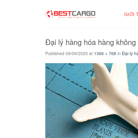
Skip
to
GIỚI 
content
Đại lý hàng hóa hàng không t
Published
09/09/2025
at
1366 × 768
in
Đại lý h