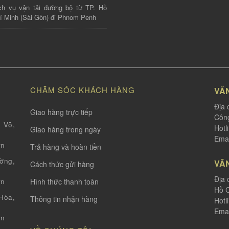
ch vụ vận tải đường bộ từ TP. Hồ
í Minh (Sài Gòn) đi Phnom Penh
CHĂM SÓC KHÁCH HÀNG
VĂ
Địa 
Giao hàng trực tiếp
Công
 Võ,
Hotl
Giao hàng trong ngày
Emai
vn
Trả hàng và hoàn tiền
ờng,
VĂ
Cách thức gửi hàng
Địa 
Hình thức thanh toàn
vn
Hồ C
òa,
Thông tin nhận hàng
Hotl
Emai
vn