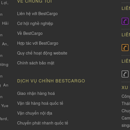
VỀ CHÚNG TÔI
Lợi,
LIÊ
Liên hệ với BestCargo
vn
Cơ hội nghề nghiệp
 Hải
Về BestCargo
LIÊ
vn
Hợp tác với BestCargo
 An,
Quy chế hoạt động website
vn
LIÊ
Chính sách bảo mật
ường
vn
DỊCH VỤ CHÍNH BESTCARGO
g An
XU
Giao nhận hàng hoá
Công
vn
Vận tải hàng hoá quốc tế
Thá
 Yue
Chuy
Vận chuyển nội địa
Cam
ard,
Chuyển phát nhanh quốc tế
sing