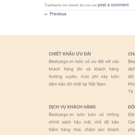
post a comment
Trackbacks are closed, but you can
.
←
Previous
CHIẾT KHẤU ƯU ĐÃI
CH
Bestcargo.vn luôn có ưu đãi với các
Bes
khách hàng lớn và khách hàng
dịc
thường xuyên, mức phí này luôn
đối
đảm bảo tôt nhất tại Việt Nam.
Kho
Tế
DỊCH VỤ KHÁCH HÀNG
ĐỘ
Bestcargo.vn luôn luôn có những
Đội
chính sách hậu mãi, chế độ bảo
Car
hiểm hàng hóa, chăm sóc khách
phụ