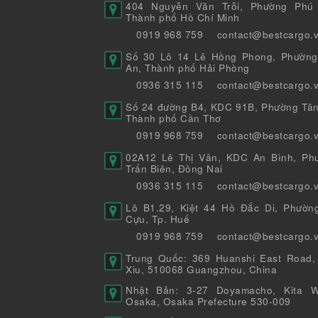
404 Nguyễn Văn Trỗi, Phường Phú 
Thành phố Hồ Chí Minh
0919 968 759
contact@bestcargo.
Số 30 Lô 14 Lê Hồng Phong, Phường
An, Thành phố Hải Phòng
0936 315 115
contact@bestcargo.
Số 24 đường B4, KDC 91B, Phường Tân
Thành phố Cần Thơ
0919 968 759
contact@bestcargo.
02A12 Lê Thị Vân, KDC An Bình, Ph
Trấn Biên, Đồng Nai
0936 315 115
contact@bestcargo.
Lô B1.29, Kiệt 44 Hồ Đắc Di, Phườn
Cựu, Tp. Huế
0919 968 759
contact@bestcargo.
Trung Quốc: 369 Huanshi East Road,
Xiu, 510068 Guangzhou, China
Nhật Bản: 3-27 Doyamacho, Kita W
Osaka, Osaka Prefecture 530-009