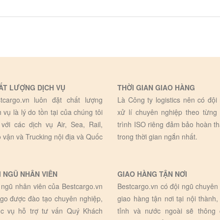
ẤT LƯỢNG DỊCH VỤ
THỜI GIAN GIAO HÀNG
tcargo.vn luôn đặt chất lượng
Là Công ty logistics nên có đội
h vụ là lý do tồn tại của chúng tôi
xử lí chuyên nghiệp theo từng
 với các dịch vụ Air, Sea, Rail,
trình ISO riêng đảm bảo hoàn t
 vận và Trucking nội địa và Quốc
trong thời gian ngắn nhất.
I NGŨ NHÂN VIÊN
GIAO HÀNG TẬN NƠI
 ngũ nhân viên của Bestcargo.vn
Bestcargo.vn có đội ngũ chuyên 
go được đào tạo chuyên nghiệp,
giao hàng tận nơi tại nội thành,
c vụ hỗ trợ tư vấn Quý Khách
tỉnh và nước ngoài sẽ thông