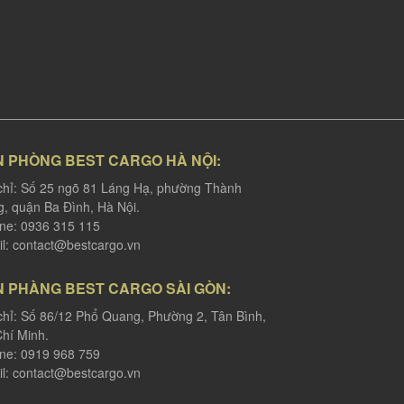
N PHÒNG BEST CARGO HÀ NỘI:
chỉ: Số 25 ngõ 81 Láng Hạ, phường Thành
, quận Ba Đình, Hà Nội.
ine: 0936 315 115
l:
contact@bestcargo.vn
N PHÀNG BEST CARGO SÀI GÒN:
chỉ: Số 86/12 Phổ Quang, Phường 2, Tân Bình,
hí Minh.
ine: 0919 968 759
l:
contact@bestcargo.vn