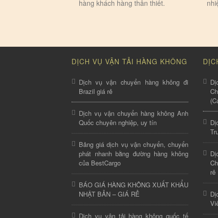
hàng khách hàng thân thiết.
nhi
DỊCH VỤ VẬN TẢI HÀNG KHÔNG
DỊC
Dịch vụ vận chuyển hàng không đi
Dị
Brazil giá rẻ
C
(C
Dịch vụ vận chuyển hàng không Anh
Quốc chuyên nghiệp, uy tín
Dị
Tr
Bảng giá dịch vụ vận chuyển, chuyển
phát nhanh bằng đường hàng không
Dị
của BestCargo
Ch
rẻ
BÁO GIÁ HÀNG KHÔNG XUẤT KHẨU
NHẬT BẢN – GIÁ RẺ
Dị
Vi
Dịch vụ vận tải hàng không quốc tế