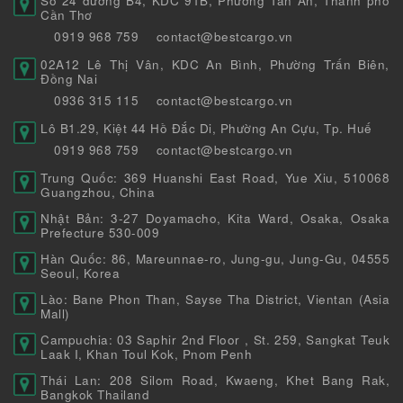
Số 24 đường B4, KDC 91B, Phường Tân An, Thành phố
Cần Thơ
0919 968 759
contact@bestcargo.vn
02A12 Lê Thị Vân, KDC An Bình, Phường Trấn Biên,
Đồng Nai
0936 315 115
contact@bestcargo.vn
Lô B1.29, Kiệt 44 Hồ Đắc Di, Phường An Cựu, Tp. Huế
0919 968 759
contact@bestcargo.vn
Trung Quốc: 369 Huanshi East Road, Yue Xiu, 510068
Guangzhou, China
Nhật Bản: 3-27 Doyamacho, Kita Ward, Osaka, Osaka
Prefecture 530-009
Hàn Quốc: 86, Mareunnae-ro, Jung-gu, Jung-Gu, 04555
Seoul, Korea
Lào: Bane Phon Than, Sayse Tha District, Vientan (Asia
Mall)
Campuchia: 03 Saphir 2nd Floor , St. 259, Sangkat Teuk
Laak I, Khan Toul Kok, Pnom Penh
Thái Lan: 208 Silom Road, Kwaeng, Khet Bang Rak,
Bangkok Thailand