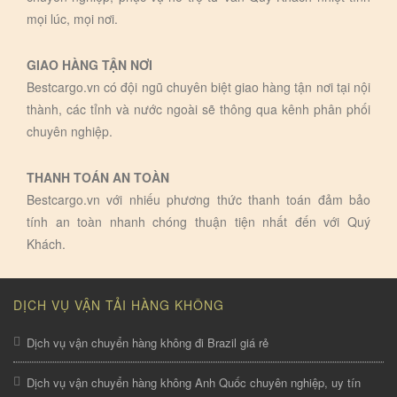
mọi lúc, mọi nơi.
GIAO HÀNG TẬN NƠI
Bestcargo.vn có đội ngũ chuyên biệt giao hàng tận nơi tại nội
thành, các tỉnh và nước ngoài sẽ thông qua kênh phân phối
chuyên nghiệp.
THANH TOÁN AN TOÀN
Bestcargo.vn với nhiếu phương thức thanh toán đảm bảo
tính an toàn nhanh chóng thuận tiện nhất đến với Quý
Khách.
DỊCH VỤ VẬN TẢI HÀNG KHÔNG
Dịch vụ vận chuyển hàng không đi Brazil giá rẻ
Dịch vụ vận chuyển hàng không Anh Quốc chuyên nghiệp, uy tín