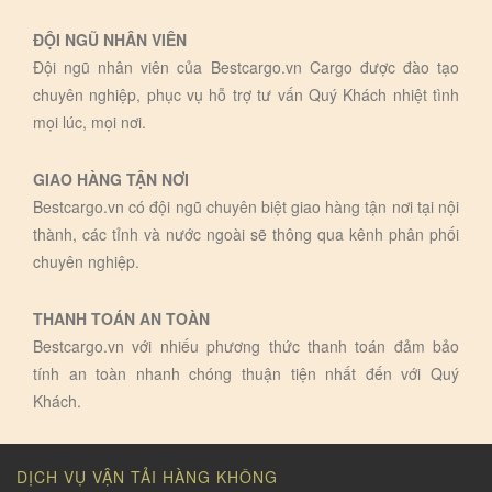
ĐỘI NGŨ NHÂN VIÊN
Đội ngũ nhân viên của Bestcargo.vn Cargo được đào tạo
chuyên nghiệp, phục vụ hỗ trợ tư vấn Quý Khách nhiệt tình
mọi lúc, mọi nơi.
GIAO HÀNG TẬN NƠI
Bestcargo.vn có đội ngũ chuyên biệt giao hàng tận nơi tại nội
thành, các tỉnh và nước ngoài sẽ thông qua kênh phân phối
chuyên nghiệp.
THANH TOÁN AN TOÀN
Bestcargo.vn với nhiếu phương thức thanh toán đảm bảo
tính an toàn nhanh chóng thuận tiện nhất đến với Quý
Khách.
DỊCH VỤ VẬN TẢI HÀNG KHÔNG