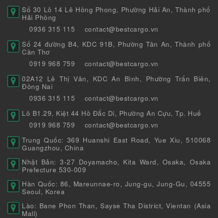
Số 30 Lô 14 Lê Hồng Phong, Phường Hải An, Thành phố
Hải Phòng
0936 315 115
contact@bestcargo.vn
Số 24 đường B4, KDC 91B, Phường Tân An, Thành phố
Cần Thơ
0919 968 759
contact@bestcargo.vn
02A12 Lê Thị Vân, KDC An Bình, Phường Trấn Biên,
Đồng Nai
0936 315 115
contact@bestcargo.vn
Lô B1.29, Kiệt 44 Hồ Đắc Di, Phường An Cựu, Tp. Huế
0919 968 759
contact@bestcargo.vn
Trung Quốc: 369 Huanshi East Road, Yue Xiu, 510068
Guangzhou, China
Nhật Bản: 3-27 Doyamacho, Kita Ward, Osaka, Osaka
Prefecture 530-009
Hàn Quốc: 86, Mareunnae-ro, Jung-gu, Jung-Gu, 04555
Seoul, Korea
Lào: Bane Phon Than, Sayse Tha District, Vientan (Asia
Mall)