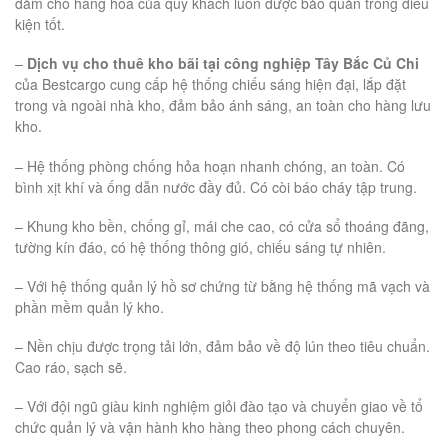
đảm cho hàng hóa của quý khách luôn được bảo quản trong điều
kiện tốt.
–
Dịch vụ cho thuê kho bãi tại công nghiệp Tây Bắc Củ Chi
của Bestcargo cung cấp hệ thống chiếu sáng hiện đại, lắp đặt
trong và ngoài nhà kho, đảm bảo ánh sáng, an toàn cho hàng lưu
kho.
– Hệ thống phòng chống hỏa hoạn nhanh chóng, an toàn. Có
bình xịt khí và ống dẫn nước đầy đủ. Có còi báo cháy tập trung.
– Khung kho bền, chống gỉ, mái che cao, có cửa sổ thoáng đãng,
tường kín đáo, có hệ thống thông gió, chiếu sáng tự nhiên.
– Với hệ thống quản lý hồ sơ chứng từ bằng hệ thống mã vạch và
phần mềm quản lý kho.
– Nền chịu được trọng tải lớn, đảm bảo về độ lún theo tiêu chuẩn.
Cao ráo, sạch sẽ.
– Với đội ngũ giàu kinh nghiệm giỏi đào tạo và chuyển giao về tổ
chức quản lý và vận hành kho hàng theo phong cách chuyên.