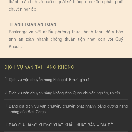
thành, các tỉnh và nước ngoài sẽ thông qua kênh phân phối
chuyên nghiệp.
THANH TOÁN AN TOÀN
Bestcargo.vn với nhiếu phương thức thanh toán đảm bảo
tính an toàn nhanh chóng thuận tiện nhất đến với Quý
Khách.
DỊCH VỤ VẬN TẢI HÀNG KHÔNG
Dịch vụ vận chuyển hàng không đi Brazil giá rẻ
Dịch vụ vận chuyển hàng không Anh Quốc chuyên nghiệp, uy tín
Bảng giá dịch vụ vận chuyển, chuyển phát nhanh bằng đường hàng
không của BestCargo
BÁO GIÁ HÀNG KHÔNG XUẤT KHẨU NHẬT BẢN – GIÁ RẺ