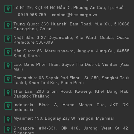
Lô B1.29, Kiệt 44 Hồ Đắc Di, Phường An Cựu, Tp. Huế
0919 968 759
contact@bestcargo.vn
Trung Quốc: 369 Huanshi East Road, Yue Xiu, 510068
Guangzhou, China
Nhật Bản: 3-27 Doyamacho, Kita Ward, Osaka, Osaka
Prefecture 530-009
Hàn Quốc: 86, Mareunnae-ro, Jung-gu, Jung-Gu, 04555
Seoul, Korea
Lào: Bane Phon Than, Sayse Tha District, Vientan (Asia
Mall)
Campuchia: 03 Saphir 2nd Floor , St. 259, Sangkat Teuk
Laak I, Khan Toul Kok, Pnom Penh
Thái Lan: 208 Silom Road, Kwaeng, Khet Bang Rak,
Bangkok Thailand
Indonesia: Block A, Harco Manga Dua, JKT DKI
Indonesia
Myanmar: 190, Bogalay Zay St, Yangon, Myanmar
Singapore: #04-331, Blk 416, Jurong West St 42,
Singapore