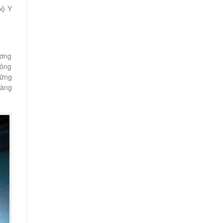
bộ Y
ương
hông
hững
hàng