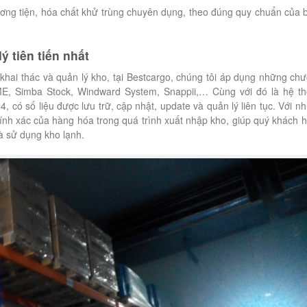
phương tiện, hóa chất khử trùng chuyên dụng, theo đúng quy chuẩn của 
 tiên tiến nhất
khai thác và quản lý kho, tại Bestcargo, chúng tôi áp dụng những ch
 SME, Simba Stock, Windward System, Snappii,… Cùng với đó là hệ t
, có số liệu được lưu trữ, cập nhật, update và quản lý liên tục. Với n
ính xác của hàng hóa trong quá trình xuất nhập kho, giúp quý khách 
 và sử dụng kho lạnh.