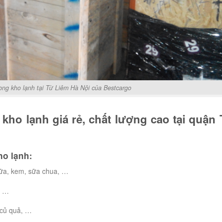
ong kho lạnh tại Từ Liêm Hà Nội của Bestcargo
kho lạnh giá rẻ, chất lượng cao tại quận
ho lạnh:
sữa, kem, sữa chua, …
, …
 củ quả, …