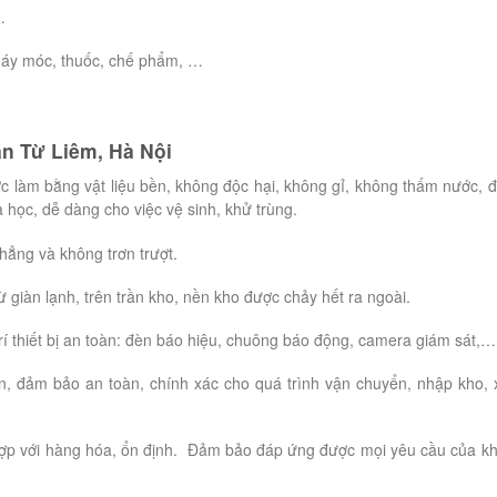
…
 máy móc, thuốc, chế phẩm, …
ận Từ Liêm, Hà Nội
 làm bằng vật liệu bền, không độc hại, không gỉ, không thấm nước, 
 học, dễ dàng cho việc vệ sinh, khử trùng.
phẳng và không trơn trượt.
 giàn lạnh, trên trần kho, nền kho được chảy hết ra ngoài.
rí thiết bị an toàn: đèn báo hiệu, chuông báo động, camera giám sát,…
èn, đảm bảo an toàn, chính xác cho quá trình vận chuyển, nhập kho, 
hợp với hàng hóa, ổn định. Đảm bảo đáp ứng được mọi yêu cầu của k