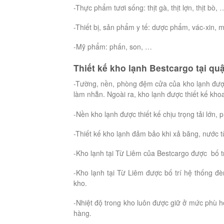
-Thực phẩm tươi sống: thịt gà, thịt lợn, thịt bò, 
-Thiết bị, sản phẩm y tế: dược phẩm, vác-xin,
-Mỹ phẩm: phấn, son, …
Thiết kế kho lạnh Bestcargo tại qu
-Tường, nền, phòng đệm cửa của kho lạnh được
làm nhẵn. Ngoài ra, kho lạnh được thiết kế khoa
-Nền kho lạnh được thiết kế chịu trọng tải lớn, 
-Thiết kế kho lạnh đảm bảo khi xả băng, nước từ
-Kho lạnh tại Từ Liêm của Bestcargo được bố t
-Kho lạnh tại Từ Liêm được bố trí hệ thống đ
kho.
-Nhiệt độ trong kho luôn được giữ ở mức phù 
hàng.