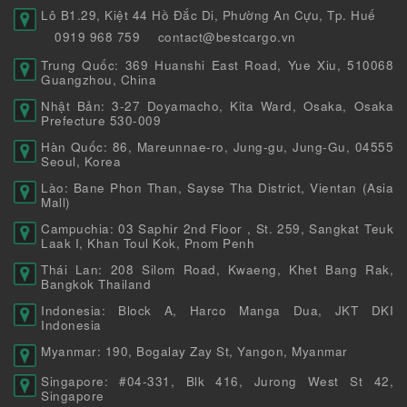
Lô B1.29, Kiệt 44 Hồ Đắc Di, Phường An Cựu, Tp. Huế
0919 968 759
contact@bestcargo.vn
Trung Quốc: 369 Huanshi East Road, Yue Xiu, 510068
Guangzhou, China
Nhật Bản: 3-27 Doyamacho, Kita Ward, Osaka, Osaka
Prefecture 530-009
Hàn Quốc: 86, Mareunnae-ro, Jung-gu, Jung-Gu, 04555
Seoul, Korea
Lào: Bane Phon Than, Sayse Tha District, Vientan (Asia
Mall)
Campuchia: 03 Saphir 2nd Floor , St. 259, Sangkat Teuk
Laak I, Khan Toul Kok, Pnom Penh
Thái Lan: 208 Silom Road, Kwaeng, Khet Bang Rak,
Bangkok Thailand
Indonesia: Block A, Harco Manga Dua, JKT DKI
Indonesia
Myanmar: 190, Bogalay Zay St, Yangon, Myanmar
Singapore: #04-331, Blk 416, Jurong West St 42,
Singapore