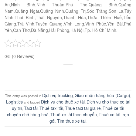
An,Ninh Bình,Ninh Thuận,Phú Thọ,Quảng Bình,Quảng
Nam,Quảng Ngãi,Quảng Ninh,Quảng Trị,Sóc Trăng,Sơn La,Tây
Ninh,Thái Bình,Thái Nguyên,Thanh Hóa,Thừa Thiên Huế,Tiền
Giang,Trà Vinh,Tuyên Quang,Vĩnh Long,Vĩnh Phúc,Yên Bái,Phú
Yên,Cần Thơ,Đà Nẵng,Hải Phòng,Hà Nội,Tp. Hồ Chí Minh.
0/5
(0 Reviews)
Dịch vụ trucking
Giao nhận hàng hóa (Cargo)
This entry was posted in
,
,
Logistics
Dịch vụ cho thuê xe tải
Dich vu cho thue xe tai
and tagged
,
uy tin
Taxi tải
Thuê taxi tải
Thue taxi tai gia re
Thuê xe tải
,
,
,
,
chuyên chở hàng hoá
Thuê xe tải theo chuyến
Thuê xe tải trọn
,
,
gói
Tim thue xe tai
,
.