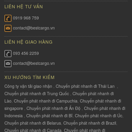
LIÊN HỆ TƯ VẤN
0919 968 759
contact@bestcargo.vn
LIÊN HỆ GIAO HÀNG
093 456 2259
contact@bestcargo.vn
XU HƯỚNG TÌM KIẾM
Công ty vận tải giao nhận
,
Chuyển phát nhanh đi Thái Lan
,
Chuyển phát nhanh đi Trung Quốc
,
Chuyển phát nhanh đi
Lào
,
Chuyển phát nhanh đi Campuchia
,
Chuyển phát nhanh đi
singapore
,
Chuyển phát nhanh đi Ấn Độ
,
Chuyển phát nhanh đi
Indonesia
,
Chuyển phát nhanh đi Bỉ
,
Chuyển phát nhanh đi Úc
,
Chuyển phát nhanh đi Belarus
,
Chuyển phát nhanh đi Brazil
,
Chuyển phát nhanh đi Canada
,
Chuyển phát nhanh đi