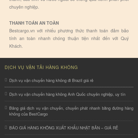
chuyên nghiệp.
THANH TOÁN AN TOÀN
Bestcargo.vn với nhiếu phương thức thanh toán đảm bảo
tính an toàn nhanh chóng thuận tiện nhất đến với Quý
Khách.
DỊCH VỤ VẬN TẢI HÀNG KHÔNG
Dịch vụ vận chuyển hàng không đi Brazil giá rẻ
Dịch vụ vận chuyển hàng không Anh Quốc chuyên nghiệp, uy tín
Bảng giá dịch vụ vận chuyển, chuyển phát nhanh bằng đường hàng
không của BestCargo
BÁO GIÁ HÀNG KHÔNG XUẤT KHẨU NHẬT BẢN – GIÁ RẺ