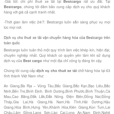
-Giá tốt: chi phí thuê xe tải tại
Bestcargo
rất ưu đãi. Tại
Bestcargo
, chúng tôi đảm bảo cung cấp dịch vụ cho quý khách
hàng với giá cả cạnh tranh nhất.
-Thời gian làm việc 24/7: Bestcargo luôn sẵn sàng phục vụ mọi
lúc mọi nơi.
Dịch vụ cho thuê xe tải vận chuyển hàng hóa của Bestcargo trên
toàn quốc
Bestcargo luôn tuân thủ một quy trình làm việc khép kín, hiện đại,
chuyên nghiệp nhất. Quý khách có quyền yên tâm khi sử dụng
dịch vụ của
Best cargo
như một địa chỉ công ty đáng tin cậy.
Chúng tôi cung cấp
dịch vụ cho thuê xe tải
chở hàng hóa tại 63
tỉnh thành Việt Nam như:
An Giang,Bà Rịa – Vũng Tàu,Bắc Giang,Bắc Kạn,Bạc Liêu,Bắc
Ninh,Bến Tre,Bình Định. Bình Dương,Bình Phước,Bình Thuận,Cà
Mau,Cao Bằng,Đắk Lắk,Đắk Nông. Điện Biên,Đồng Nai,Đồng
Tháp,Gia Lai,Hà Giang,Hà Nam,Hà Tĩnh,Hải Dương,Hậu
Giang,Hòa Bình,Hưng Yên,Khánh Hòa,Kiên Giang,Kon Tum,Lai
Châu,Lâm Đồng,Lạng Sơn,Lào Cai,Long An,Nam Định,Nghệ