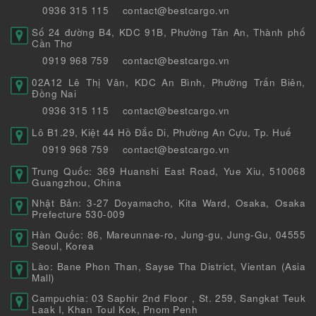
0936 315 115
contact@bestcargo.vn
Số 24 đường B4, KDC 91B, Phường Tân An, Thành phố
Cần Thơ
0919 968 759
contact@bestcargo.vn
02A12 Lê Thị Vân, KDC An Bình, Phường Trấn Biên,
Đồng Nai
0936 315 115
contact@bestcargo.vn
Lô B1.29, Kiệt 44 Hồ Đắc Di, Phường An Cựu, Tp. Huế
0919 968 759
contact@bestcargo.vn
Trung Quốc: 369 Huanshi East Road, Yue Xiu, 510068
Guangzhou, China
Nhật Bản: 3-27 Doyamacho, Kita Ward, Osaka, Osaka
Prefecture 530-009
Hàn Quốc: 86, Mareunnae-ro, Jung-gu, Jung-Gu, 04555
Seoul, Korea
Lào: Bane Phon Than, Sayse Tha District, Vientan (Asia
Mall)
Campuchia: 03 Saphir 2nd Floor , St. 259, Sangkat Teuk
Laak I, Khan Toul Kok, Pnom Penh