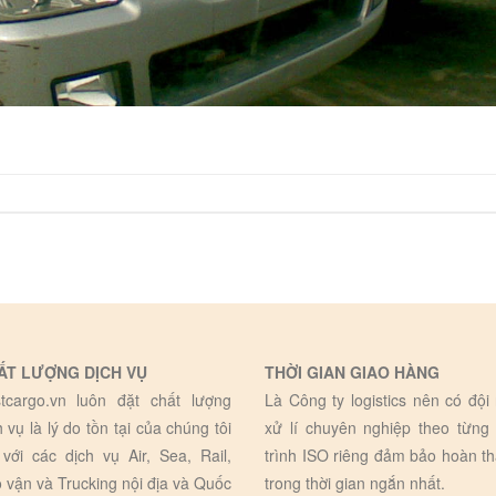
ẤT LƯỢNG DỊCH VỤ
THỜI GIAN GIAO HÀNG
tcargo.vn luôn đặt chất lượng
Là Công ty logistics nên có đội
h vụ là lý do tồn tại của chúng tôi
xử lí chuyên nghiệp theo từng
 với các dịch vụ Air, Sea, Rail,
trình ISO riêng đảm bảo hoàn t
 vận và Trucking nội địa và Quốc
trong thời gian ngắn nhất.