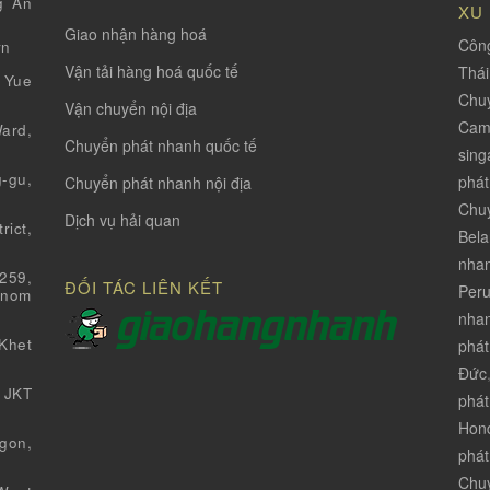
g An
XU
Giao nhận hàng hoá
Công
vn
Vận tải hàng hoá quốc tế
Thá
 Yue
Chuy
Vận chuyển nội địa
Cam
ard,
Chuyển phát nhanh quốc tế
sing
-gu,
phát
Chuyển phát nhanh nội địa
Chuy
Dịch vụ hải quan
ict,
Bela
nha
259,
ĐỐI TÁC LIÊN KẾT
Per
Pnom
nhan
Khet
phát
Đức
 JKT
phát
Hon
gon,
phát
Chuy