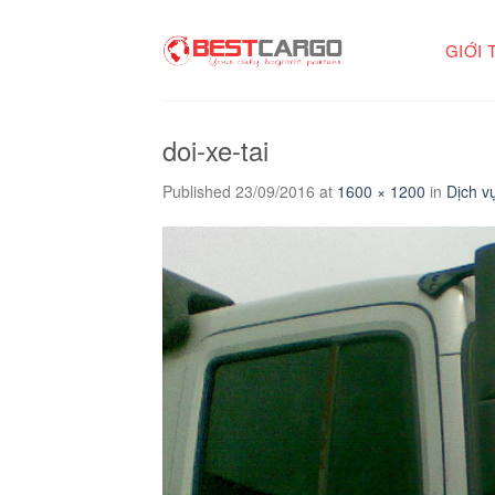
Skip
to
GIỚI 
content
doi-xe-tai
Published
23/09/2016
at
1600 × 1200
in
Dịch v