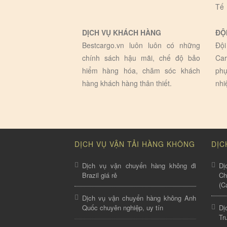
Tế
DỊCH VỤ KHÁCH HÀNG
ĐỘ
Bestcargo.vn luôn luôn có những
Đội
chính sách hậu mãi, chế độ bảo
Car
hiểm hàng hóa, chăm sóc khách
phụ
hàng khách hàng thân thiết.
nhi
DỊCH VỤ VẬN TẢI HÀNG KHÔNG
DỊC
Dịch vụ vận chuyển hàng không đi
Dị
Brazil giá rẻ
C
(C
Dịch vụ vận chuyển hàng không Anh
Quốc chuyên nghiệp, uy tín
Dị
Tr