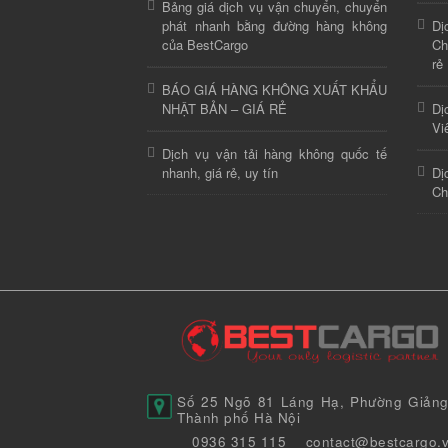
Bảng giá dịch vụ vận chuyển, chuyển
phát nhanh bằng đường hàng không
Dị
của BestCargo
Ch
rẻ
BÁO GIÁ HÀNG KHÔNG XUẤT KHẨU
NHẬT BẢN – GIÁ RẺ
Dị
Vi
Dịch vụ vận tải hàng không quốc tế
nhanh, giá rẻ, uy tín
Dị
Ch
Số 25 Ngõ 81 Láng Hạ, Phường Giảng
Thành phố Hà Nội
0936 315 115
contact@bestcargo.