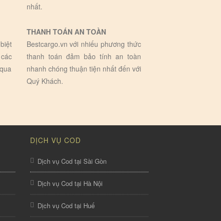
nhất.
THANH TOÁN AN TOÀN
biệt
Bestcargo.vn với nhiếu phương thức
 các
thanh toán đảm bảo tính an toàn
 qua
nhanh chóng thuận tiện nhất đến với
Quý Khách.
DỊCH VỤ COD
Dịch vụ Cod tại Sài Gòn
Dịch vụ Cod tại Hà Nội
Dịch vụ Cod tại Huế