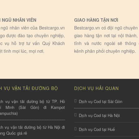
I NGŨ NHÂN VIÊN
GIAO HÀNG TẬN NƠI
 ngũ nhân viên của Bestcargo.vn
Bestcargo.vn có đội ngũ chuyên 
go được đào tạo chuyên nghiệp,
giao hàng tận nơi tại nội thành,
c vụ hỗ trợ tư vấn Quý Khách
tỉnh và nước ngoài sẽ thông
ệt tình mọi lúc, mọi nơi.
kênh phân phối chuyên nghiệp.
H VỤ VẬN TẢI ĐƯỜNG BỘ
DỊCH VỤ HẢI QUAN
ch vụ vận tải đường bộ từ TP. Hồ
Dịch vụ Cod tại Sài Gòn
hí Minh (Sài Gòn) đi Kampot
ampuchia)
Dịch vụ Cod tại Hà Nội
ch vụ vận tải đường bộ từ Hà Nội đi
Dịch vụ Cod tại Huế
ung Quốc giá rẻ