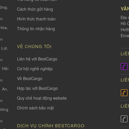
ờng,
VĂ
Cách thức gửi hàng
Địa 
Hình thức thanh toàn
vn
Hồ C
òa,
Thông tin nhận hàng
Hotl
Emai
vn
VỀ CHÚNG TÔI
Lợi,
LIÊ
Liên hệ với BestCargo
vn
Cơ hội nghề nghiệp
 Hải
Về BestCargo
LIÊ
vn
Hợp tác với BestCargo
 An,
Quy chế hoạt động website
vn
LIÊ
Chính sách bảo mật
ường
vn
DỊCH VỤ CHÍNH BESTCARGO