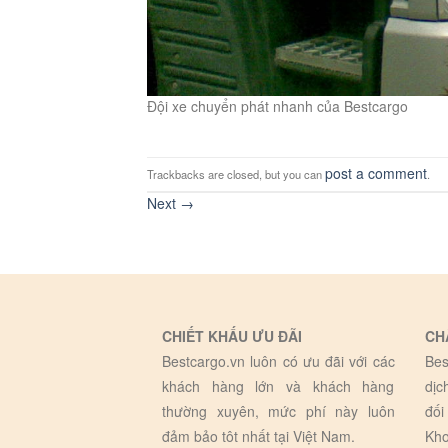
Đội xe chuyển phát nhanh của Bestcargo
post a comment
Trackbacks are closed, but you can
.
Next
→
CHIẾT KHẤU ƯU ĐÃI
CH
Bestcargo.vn luôn có ưu đãi với các
Bes
khách hàng lớn và khách hàng
dịc
thường xuyên, mức phí này luôn
đối
đảm bảo tôt nhất tại Việt Nam.
Kho