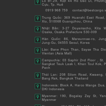
Lô B1.29, Kiệt 44 Hồ Đắc Di, Phườn
Cựu, Tp. Huế
0919 968 759
contact@bestcargo.
Trung Quốc: 369 Huanshi East Road,
Xiu, 510068 Guangzhou, China
Nhật Bản: 3-27 Doyamacho, Kita W
Osaka, Osaka Prefecture 530-009
Hàn Quốc: 86, Mareunnae-ro, Jung
Jung-Gu, 04555 Seoul, Korea
Lào: Bane Phon Than, Sayse Tha Distr
Vientan (Asia Mall)
Campuchia: 03 Saphir 2nd Floor , St. 
Sangkat Teuk Laak I, Khan Toul Kok, 
Penh
Thái Lan: 208 Silom Road, Kwaeng, 
Bang Rak, Bangkok Thailand
Indonesia: Block A, Harco Manga Dua,
DKI Indonesia
Myanmar: 190, Bogalay Zay St, Yan
Myanmar