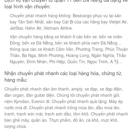
loại hình vận chuyển:
Chuyển phát nhanh hàng không: Bestcargo phục vụ tại sân
bay Tân Sơn Nhất, sân bay Cát Bi của các hãng bay Vietjet Air,
JetStar, Hahn Air, Vietnam Airline.
Vận chuyển hàng bằng xe khách ở các bến xe: bến xe miền
Đông, bến xe Đà Nẵng, bến xe khách phía nam Đà Nẵng…
thông qua các xe khách Cẩm Vân, Phương Trang, Phúc Thuận
Thảo, Ba Nga, Minh Phương, Hoàng Long, Ngân Nghĩa, Thảo
Nguyên, Đình Nhân, Phi Hiệp, Quốc Tín, Ngọc Trinh, A Tỷ…
Nhận chuyển phát nhanh các loại hàng hóa, chứng từ,
hàng mẫu:
Chuyển phát nhanh dàn âm thanh, amply, xe đạp, xe đạp điện,
đàn organ, đàn guitar điện. Chúng tôi chuyển phát nhanh gối,
nệm Kymdan, Everon đi. Chuyển phát nhanh quà tặng. Máy ép
nước mía đi. Chuyển phát nhanh trống múa lân, đầu múa lân,
tranh, tranh sơn mài, tranh sơn dầu, tôm khô. Chuyển phát nhanh
bàn ghế mây, quần áo. Thực phẩm, đồ ăn, cá khô, mực khô,
tượng chúa.