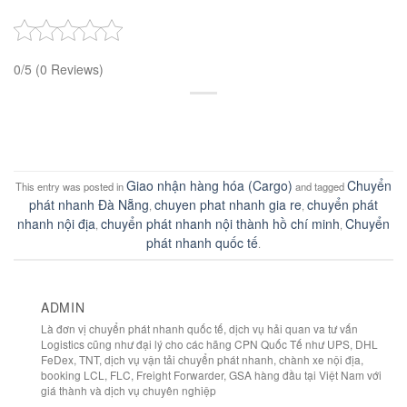
0/5
(0 Reviews)
Giao nhận hàng hóa (Cargo)
Chuyển
This entry was posted in
and tagged
phát nhanh Đà Nẵng
chuyen phat nhanh gia re
chuyển phát
,
,
nhanh nội địa
chuyển phát nhanh nội thành hồ chí minh
Chuyển
,
,
phát nhanh quốc tế
.
ADMIN
Là đơn vị chuyển phát nhanh quốc tế, dịch vụ hải quan va tư vấn
Logistics cũng như đại lý cho các hãng CPN Quốc Tế như UPS, DHL
FeDex, TNT, dịch vụ vận tải chuyển phát nhanh, chành xe nội địa,
booking LCL, FLC, Freight Forwarder, GSA hàng đầu tại Việt Nam với
giá thành và dịch vụ chuyên nghiệp