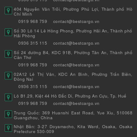
404 Nguyễn Văn Trỗi, Phường Phú Lợi, Thành phố Hồ
Chí Minh
0919 968 759
contact@bestcargo.vn
Số 30 Lô 14 Lê Hồng Phong, Phường Hải An, Thành phố
Hải Phòng
0936 315 115
contact@bestcargo.vn
Số 24 đường B4, KDC 91B, Phường Tân An, Thành phố
Cần Thơ
0919 968 759
contact@bestcargo.vn
02A12 Lê Thị Vân, KDC An Bình, Phường Trấn Biên,
Đồng Nai
0936 315 115
contact@bestcargo.vn
Lô B1.29, Kiệt 44 Hồ Đắc Di, Phường An Cựu, Tp. Huế
0919 968 759
contact@bestcargo.vn
Trung Quốc: 369 Huanshi East Road, Yue Xiu, 510068
Guangzhou, China
Nhật Bản: 3-27 Doyamacho, Kita Ward, Osaka, Osaka
Prefecture 530-009