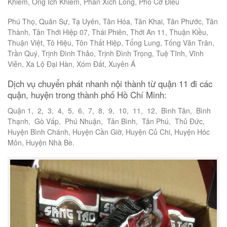
Khiêm, Ông Ích Khiêm, Phan Xích Long, Phó Cơ Điều
Phú Thọ, Quân Sự, Tạ Uyên, Tân Hóa, Tân Khai, Tân Phước, Tân
Thành, Tân Thới Hiệp 07, Thái Phiên, Thới An 11, Thuận Kiều,
Thuận Việt, Tô Hiệu, Tôn Thất Hiệp, Tổng Lung, Tống Văn Trân,
Trần Quý, Trịnh Đình Thảo, Trịnh Đình Trọng, Tuệ Tĩnh, Vĩnh
Viễn, Xa Lộ Đại Hàn, Xóm Đất, Xuyên Á
Dịch vụ chuyển phát nhanh nội thành từ quận 11 đi các
quận, huyện trong thành phố Hồ Chí Minh:
Quận 1, 2, 3, 4, 5, 6, 7, 8, 9, 10, 11, 12, Bình Tân, Bình
Thạnh, Gò Vấp, Phú Nhuận, Tân Bình, Tân Phú, Thủ Đức,
Huyện Bình Chánh, Huyện Cần Giờ, Huyện Củ Chi, Huyện Hóc
Môn, Huyện Nhà Bè.