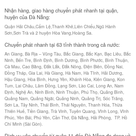
Nhận hàng, giao hàng chuyển phát nhanh tại quận,
huyện của Đà Nẵng:
Quận Hải Châu,Cẩm Lệ,Thanh Khê,Liên Chiểu,Ngũ Hành
Sơn,Sơn Trà và 2 huyện Hòa Vang,Hoàng Sa.
Chuyển phát nhanh tại 63 tỉnh thành trong cả nước:
An Giang, Bà Rịa – Vũng Tàu, Bắc Giang, Bắc Kạn, Bạc Liêu, Bắc
Ninh, Bến Tre, Bình Định, Bình Dương, Bình Phước, Bình Thuận,
Cà Mau, Cao Bằng, Đắk Lắk, Đắk Nông, Điện Biên, Đồng Nai,
Đồng Tháp, Gia Lai, Hà Giang, Hà Nam, Hà Tĩnh, Hải Dương,
Hậu Giang, Hòa Bình, Hưng Yên, Khánh Hòa, Kiên Giang, Kon
Tum, Lai Châu, Lâm Đồng, Lạng Sơn, Lào Cai, Long An, Nam
Định, Nghệ An, Ninh Bình, Ninh Thuận, Phú Thọ, Quảng Bình,
Quảng Nam, Quảng Ngãi, Quảng Ninh, Quảng Trị, Sóc Trăng,
Sơn La, Tây Ninh, Thái Bình, Thái Nguyên, Thanh Hóa, Thừa
Thiên Huế, Tiền Giang, Trà Vinh, Tuyên Quang, Vĩnh Long, Vĩnh
Phúc, Yên Bái, Phú Yên, Cần Thơ, Đà Nẵng, Hải Phòng, TP. Hồ
Chí Minh (Sài Gòn).
Dịch vụ vận chuyển từ quận 11 đến Đà Nẵng đa dạng về