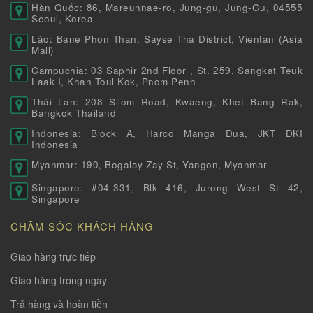
Hàn Quốc: 86, Mareunnae-ro, Jung-gu, Jung-Gu, 04555
Seoul, Korea
Lào: Bane Phon Than, Sayse Tha District, Vientan (Asia
Mall)
Campuchia: 03 Saphir 2nd Floor , St. 259, Sangkat Teuk
Laak I, Khan Toul Kok, Pnom Penh
Thái Lan: 208 Silom Road, Kwaeng, Khet Bang Rak,
Bangkok Thailand
Indonesia: Block A, Harco Manga Dua, JKT DKI
Indonesia
Myanmar: 190, Bogalay Zay St, Yangon, Myanmar
Singapore: #04-331, Blk 416, Jurong West St 42,
Singapore
CHĂM SÓC KHÁCH HÀNG
Giao hàng trực tiếp
Giao hàng trong ngày
Trả hàng và hoàn tiền