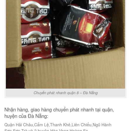
Chuyển phát nhanh quận 8 – Đà Nẵng
Nhận hàng, giao hàng chuyển phát nhanh tại quận,
huyện của Đà Nẵng:
Quận Hải Châu,Cẩm Lệ,Thanh Khê,Liên Chiểu,Ngũ Hành
Sơn,Sơn Trà và 2 huyện Hòa Vang,Hoàng Sa.