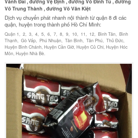
Vành Đai , đường Vệ Định , đường Võ Đình Tú , đường
Võ Trung Thành , đường Võ Văn Kiệt
Dịch vụ chuyển phát nhanh nội thành từ quận 8 đi các
quận, huyện trong thành phố Hồ Chí Minh:
Quận 1, 2, 3, 4, 5, 6, 7, 8, 9, 10, 11, 12, Bình Tân, Bình
Thạnh, Gò Vấp, Phú Nhuận, Tân Bình, Tân Phú, Thủ Đức,
Huyện Bình Chánh, Huyện Cần Giờ, Huyện Củ Chi, Huyện Hóc
Môn, Huyện Nhà Bè.