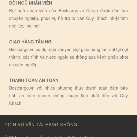
ĐỘI NGŨ NHÂN VIÊN
Đội ngũ nhân viên của Bestcargo.vn Cargo được đào tạo
chuyên nghiệp, phục vụ hỗ trợ tư vấn Quý Khách nhiệt tình
mọi lúc, mọi nơi.
GIAO HÀNG TẬN NƠI
Bestcargo.vn có đội ngũ chuyên biệt giao hàng tận nơi tại nội
thành, các tỉnh và nước ngoài sẽ thông qua kênh phân phối
chuyên nghiệp.
THANH TOÁN AN TOÀN
Bestcargo.vn với nhiếu phương thức thanh toán đảm bảo
tính an toàn nhanh chóng thuận tiện nhất đến với Quý
Khách.
DỊCH VỤ VẬN TẢI HÀNG KHÔNG