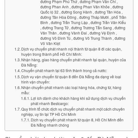
đường Phạm Phú Thứ , đường Phạm Văn Chí ,
đường Phan Anh , đường Phan Văn Khỏe , đường
Quốc lộ 32 , đường Song Hành , đường Tân Hóa ,
đường Tân Hòa Đông , đường Tháp Mười , phố Trần
Bình , đường Trần Trung Lập , đường Trần Văn Kiểu
, đường Trang Tử , đường Trương Tấn Sang , đường
Văn Thân , đường Vành Đai , đường Vệ Định ,
đường Võ Đình Tú , đường Võ Trung Thành , đường
Võ Văn Kiệt
Dịch vụ chuyển phát nhanh nội thành từ quận 8 đi các quận,
huyện trong thành phố Hồ Chí Minh:
Nhận hàng, giao hàng chuyển phát nhanh tại quận, huyện của
Đà Nẵng:
Chuyển phát nhanh tại 63 tỉnh thành trong cả nước:
Dịch vụ vận chuyển từ quận 8 đến Đà Nẵng đa dạng về loại
hình vận chuyển:
Nhận chuyển phát nhanh các loại hàng hóa, chứng từ, hàng
mẫu:
Lợi ích dành cho khách hàng khi sử dụng dịch vụ chuyển
phát nhanh Bestcargo:
Quy trình tổ chức dịch vụ chuyển phát nhanh một cách chuyên
nghiệp, uy tín tại TP Hồ Chí Minh
Dịch vụ chuyển phát nhanh từ quận 8, Hồ Chí Minh đến
Đà Nẵng nhanh chóng