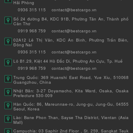
Hải Phòng
0936 315 115
contact@bestcargo.vn
Số 24 đường B4, KDC 91B, Phường Tân An, Thành phố
Cần Thơ
0919 968 759
contact@bestcargo.vn
02A12 Lê Thị Vân, KDC An Bình, Phường Trấn Biên,
Đồng Nai
0936 315 115
contact@bestcargo.vn
Lô B1.29, Kiệt 44 Hồ Đắc Di, Phường An Cựu, Tp. Huế
0919 968 759
contact@bestcargo.vn
Trung Quốc: 369 Huanshi East Road, Yue Xiu, 510068
Guangzhou, China
Nhật Bản: 3-27 Doyamacho, Kita Ward, Osaka, Osaka
Prefecture 530-009
Hàn Quốc: 86, Mareunnae-ro, Jung-gu, Jung-Gu, 04555
Seoul, Korea
Lào: Bane Phon Than, Sayse Tha District, Vientan (Asia
Mall)
Campuchia: 03 Saphir 2nd Floor , St. 259, Sangkat Teuk