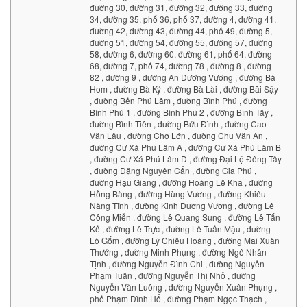
đường 30, đường 31, đường 32, đường 33, đường
34, đường 35, phố 36, phố 37, đường 4, đường 41,
đường 42, đường 43, đường 44, phố 49, đường 5,
đường 51, đường 54, đường 55, đường 57, đường
58, đường 6, đường 60, đường 61, phố 64, đường
68, đường 7, phố 74, đường 78 , đường 8 , đường
82 , đường 9 , đường An Dương Vương , đường Bà
Hom , đường Bà Ký , đường Bà Lài , đường Bãi Sậy
, đường Bến Phú Lâm , đường Bình Phú , đường
Bình Phú 1 , đường Bình Phú 2 , đường Bình Tây ,
đường Bình Tiên , đường Bửu Đình , đường Cao
Văn Lầu , đường Chợ Lớn , đường Chu Văn An ,
đường Cư Xá Phú Lâm A , đường Cư Xá Phú Lâm B
, đường Cư Xá Phú Lâm D , đường Đại Lộ Đông Tây
, đường Đặng Nguyên Cẩn , đường Gia Phú ,
đường Hậu Giang , đường Hoàng Lê Kha , đường
Hồng Bàng , đường Hùng Vương , đường Khiêu
Năng Tĩnh , đường Kinh Dương Vương , đường Lê
Công Miễn , đường Lê Quang Sung , đường Lê Tấn
Kế , đường Lê Trực , đường Lê Tuấn Mậu , đường
Lò Gốm , đường Lý Chiêu Hoàng , đường Mai Xuân
Thưởng , đường Minh Phụng , đường Ngô Nhân
Tịnh , đường Nguyễn Đình Chi , đường Nguyễn
Phạm Tuân , đường Nguyễn Thị Nhỏ , đường
Nguyễn Văn Luông , đường Nguyễn Xuân Phụng ,
phố Phạm Đình Hổ , đường Phạm Ngọc Thạch ,