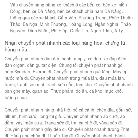
Vận chuyển hàng bằng xe khách ở các bến xe: bến xe miền
Đông, bến xe Đà Nẵng, bến xe khách phía nam Đà Nẵng…
thông qua các xe khách Cẩm Vân, Phương Trang, Phúc Thuận
Thảo, Ba Nga, Minh Phương, Hoàng Long, Ngân Nghĩa, Thảo
Nguyên, Đình Nhân, Phi Hiệp, Quốc Tín, Ngọc Trinh, A Tỷ…
Nhận chuyển phát nhanh các loại hàng hóa, chứng từ,
hàng mẫu:
Chuyển phát nhanh dàn âm thanh, amply, xe đạp, xe đạp điện,
đàn organ, đàn guitar điện. Chúng tôi chuyển phát nhanh gối,
nệm Kymdan, Everon đi. Chuyển phát nhanh quà tặng. Máy ép
nước mía đi. Chuyển phát nhanh trống múa lân, đầu múa lân,
tranh, tranh sơn mài, tranh sơn dầu, tôm khô. Chuyển phát nhanh
bàn ghế mây, quần áo. Thực phẩm, đồ ăn, cá khô, mực khô,
tượng chúa.
Chuyển phát nhanh hàng nhà thờ, bể cá cảnh, chén đĩa, gốm sứ,
album, hình cưới, lông mi giả. Chuyển phát nhanh áo cưới, áo
đầm, váy, màn cửa. Trang sức đi, trà, cà phê đi, võng xếp đi.
Chuyển phát nhanh giày dép đi. Chuyển phát nhanh tượng Phật
đi. Hàng nhà chùa đi. Thuốc Tây đi. Chuyển phát nhanh bánh