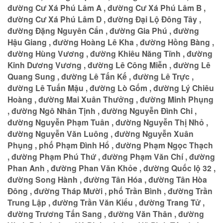
đường Cư Xá Phú Lâm A , đường Cư Xá Phú Lâm B ,
đường Cư Xá Phú Lâm D , đường Đại Lộ Đông Tây ,
đường Đặng Nguyên Cẩn , đường Gia Phú , đường
Hậu Giang , đường Hoàng Lê Kha , đường Hồng Bàng ,
đường Hùng Vương , đường Khiêu Năng Tĩnh , đường
Kinh Dương Vương , đường Lê Công Miễn , đường Lê
Quang Sung , đường Lê Tấn Kế , đường Lê Trực ,
đường Lê Tuấn Mậu , đường Lò Gốm , đường Lý Chiêu
Hoàng , đường Mai Xuân Thưởng , đường Minh Phụng
, đường Ngô Nhân Tịnh , đường Nguyễn Đình Chi ,
đường Nguyễn Phạm Tuân , đường Nguyễn Thị Nhỏ ,
đường Nguyễn Văn Luông , đường Nguyễn Xuân
Phụng , phố Phạm Đình Hổ , đường Phạm Ngọc Thạch
, đường Phạm Phú Thứ , đường Phạm Văn Chí , đường
Phan Anh , đường Phan Văn Khỏe , đường Quốc lộ 32 ,
đường Song Hành , đường Tân Hóa , đường Tân Hòa
Đông , đường Tháp Mười , phố Trần Bình , đường Trần
Trung Lập , đường Trần Văn Kiểu , đường Trang Tử ,
đường Trương Tấn Sang , đường Văn Thân , đường