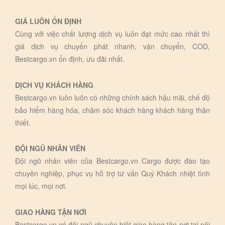
GIÁ LUÔN ỔN ĐỊNH
Cùng với việc chất lượng dịch vụ luôn đạt mức cao nhất thì
giá dịch vụ chuyển phát nhanh, vận chuyển, COD,
Bestcargo.vn ổn định, ưu đãi nhất.
DỊCH VỤ KHÁCH HÀNG
Bestcargo.vn luôn luôn có những chính sách hậu mãi, chế độ
bảo hiểm hàng hóa, chăm sóc khách hàng khách hàng thân
thiết.
ĐỘI NGŨ NHÂN VIÊN
Đội ngũ nhân viên của Bestcargo.vn Cargo được đào tạo
chuyên nghiệp, phục vụ hỗ trợ tư vấn Quý Khách nhiệt tình
mọi lúc, mọi nơi.
GIAO HÀNG TẬN NƠI
Bestcargo.vn có đội ngũ chuyên biệt giao hàng tận nơi tại nội