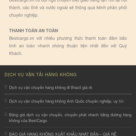
thành, các tỉnh và nước ngoài sẽ thông qua kênh phân phối
chuyên nghiệp.
THANH TOÁN AN TOÀN
Bestcargo.vn với nhiếu phương thức thanh toán đảm bảo
tính an toàn nhanh chóng thuận tiện nhất đến với Quý
Khách.
DỊCH VỤ VẬN TẢI HÀNG KHÔNG
Dịch vụ vận chuyển hàng không đi Brazil giá rẻ
Dịch vụ vận chuyển hàng không Anh Quốc chuyên nghiệp, uy tín
Bảng giá dịch vụ vận chuyển, chuyển phát nhanh bằng đường hàng
không của BestCargo
BÁO GIÁ HÀNG KHÔNG XUẤT KHẨU NHẬT BẢN – GIÁ RẺ