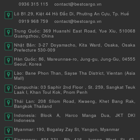
0936 315 115
contact@bestcargo.vn
Lô B1.29, Kiệt 44 Hồ Đắc Di, Phường An Cựu, Tp. Huế
0919 968 759
contact@bestcargo.vn
Trung Quốc: 369 Huanshi East Road, Yue Xiu, 510068
Guangzhou, China
Nhật Bản: 3-27 Doyamacho, Kita Ward, Osaka, Osaka
Prefecture 530-009
Hàn Quốc: 86, Mareunnae-ro, Jung-gu, Jung-Gu, 04555
Seoul, Korea
Lào: Bane Phon Than, Sayse Tha District, Vientan (Asia
Mall)
Campuchia: 03 Saphir 2nd Floor , St. 259, Sangkat Teuk
Laak I, Khan Toul Kok, Pnom Penh
Thái Lan: 208 Silom Road, Kwaeng, Khet Bang Rak,
Bangkok Thailand
Indonesia: Block A, Harco Manga Dua, JKT DKI
Indonesia
Myanmar: 190, Bogalay Zay St, Yangon, Myanmar
Singapore: #04-331, Blk 416, Jurong West St 42,