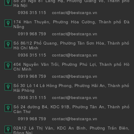
Số 25 Ngõ 81 Láng Hạ, Phường Giảng Võ, Thành phố
Hà Nội
0936 315 115
contact@bestcargo.vn
174 Hàn Thuyên, Phường Hòa Cường, Thành phố Đà
Nẵng
0919 968 759
contact@bestcargo.vn
Số 86/12 Phổ Quang, Phường Tân Sơn Hòa, Thành phố
Hồ Chí Minh
0936 315 115
contact@bestcargo.vn
404 Nguyễn Văn Trỗi, Phường Phú Lợi, Thành phố Hồ
Chí Minh
0919 968 759
contact@bestcargo.vn
Số 30 Lô 14 Lê Hồng Phong, Phường Hải An, Thành phố
Hải Phòng
0936 315 115
contact@bestcargo.vn
Số 24 đường B4, KDC 91B, Phường Tân An, Thành phố
Cần Thơ
0919 968 759
contact@bestcargo.vn
02A12 Lê Thị Vân, KDC An Bình, Phường Trấn Biên,
Đồng Nai