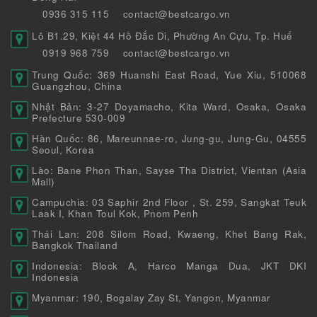
0936 315 115
contact@bestcargo.vn
Lô B1.29, Kiệt 44 Hồ Đắc Di, Phường An Cựu, Tp. Huế
0919 968 759
contact@bestcargo.vn
Trung Quốc: 369 Huanshi East Road, Yue Xiu, 510068
Guangzhou, China
Nhật Bản: 3-27 Doyamacho, Kita Ward, Osaka, Osaka
Prefecture 530-009
Hàn Quốc: 86, Mareunnae-ro, Jung-gu, Jung-Gu, 04555
Seoul, Korea
Lào: Bane Phon Than, Sayse Tha District, Vientan (Asia
Mall)
Campuchia: 03 Saphir 2nd Floor , St. 259, Sangkat Teuk
Laak I, Khan Toul Kok, Pnom Penh
Thái Lan: 208 Silom Road, Kwaeng, Khet Bang Rak,
Bangkok Thailand
Indonesia: Block A, Harco Manga Dua, JKT DKI
Indonesia
Myanmar: 190, Bogalay Zay St, Yangon, Myanmar