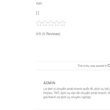
vực.
[:]
0/5
(0 Reviews)
C
This entry was posted in
ADMIN
Là đơn vị chuyển phát nhanh quốc tế, dịch vụ hả
FeDex, TNT, dịch vụ vận tải chuyển phát nhanh, c
giá thành và dịch vụ chuyên nghiệp