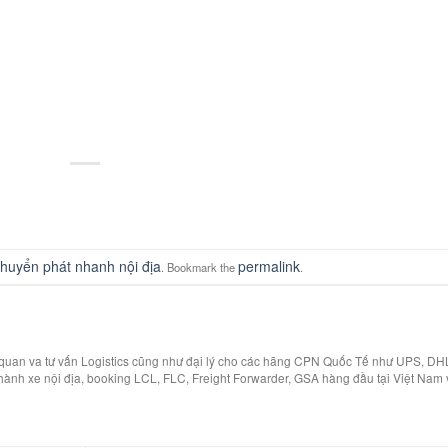
huyển phát nhanh nội địa
permalink
. Bookmark the
.
i quan va tư vấn Logistics cũng như đại lý cho các hãng CPN Quốc Tế như UPS, DH
hành xe nội địa, booking LCL, FLC, Freight Forwarder, GSA hàng đầu tại Việt Nam 