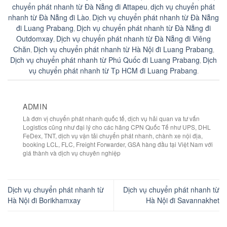
chuyển phát nhanh từ Đà Nẵng đi Attapeu
dịch vụ chuyển phát
,
nhanh từ Đà Nẵng đi Lào
Dịch vụ chuyển phát nhanh từ Đà Nẵng
,
đi Luang Prabang
Dịch vụ chuyển phát nhanh từ Đà Nẵng đi
,
Outdomxay
Dịch vụ chuyển phát nhanh từ Đà Nẵng đi Viêng
,
Chăn
Dịch vụ chuyển phát nhanh từ Hà Nội đi Luang Prabang
,
,
Dịch vụ chuyển phát nhanh từ Phú Quốc đi Luang Prabang
Dịch
,
vụ chuyển phát nhanh từ Tp HCM đi Luang Prabang
.
ADMIN
Là đơn vị chuyển phát nhanh quốc tế, dịch vụ hải quan va tư vấn
Logistics cũng như đại lý cho các hãng CPN Quốc Tế như UPS, DHL
FeDex, TNT, dịch vụ vận tải chuyển phát nhanh, chành xe nội địa,
booking LCL, FLC, Freight Forwarder, GSA hàng đầu tại Việt Nam với
giá thành và dịch vụ chuyên nghiệp
Dịch vụ chuyển phát nhanh từ
Dịch vụ chuyển phát nhanh từ
Hà Nội đi Borikhamxay
Hà Nội đi Savannakhet