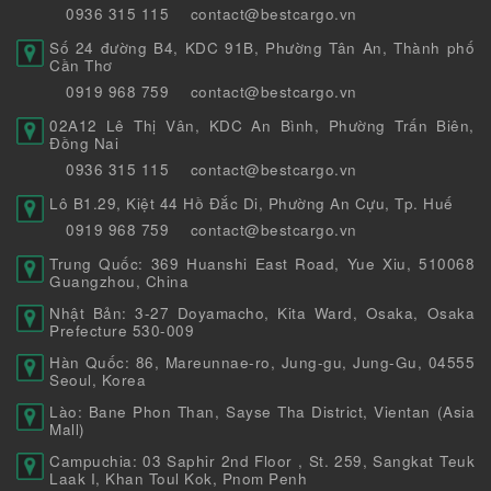
0936 315 115
contact@bestcargo.vn
Số 24 đường B4, KDC 91B, Phường Tân An, Thành phố
Cần Thơ
0919 968 759
contact@bestcargo.vn
02A12 Lê Thị Vân, KDC An Bình, Phường Trấn Biên,
Đồng Nai
0936 315 115
contact@bestcargo.vn
Lô B1.29, Kiệt 44 Hồ Đắc Di, Phường An Cựu, Tp. Huế
0919 968 759
contact@bestcargo.vn
Trung Quốc: 369 Huanshi East Road, Yue Xiu, 510068
Guangzhou, China
Nhật Bản: 3-27 Doyamacho, Kita Ward, Osaka, Osaka
Prefecture 530-009
Hàn Quốc: 86, Mareunnae-ro, Jung-gu, Jung-Gu, 04555
Seoul, Korea
Lào: Bane Phon Than, Sayse Tha District, Vientan (Asia
Mall)
Campuchia: 03 Saphir 2nd Floor , St. 259, Sangkat Teuk
Laak I, Khan Toul Kok, Pnom Penh