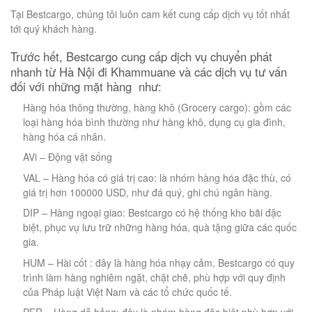
Tại Bestcargo, chúng tôi luôn cam kết cung cấp dịch vụ tốt nhất
tới quý khách hàng.
Trước hết, Bestcargo cung cấp dịch vụ chuyển phát
nhanh từ Hà Nội đi Khammuane và các dịch vụ tư vấn
đối với những mặt hàng như:
Hàng hóa thông thường, hàng khô (Grocery cargo): gồm các
loại hàng hóa bình thường như hàng khô, dụng cụ gia đình,
hàng hóa cá nhân.
AVi – Động vật sống
VAL – Hàng hóa có giá trị cao: là nhóm hàng hóa đặc thù, có
giá trị hơn 100000 USD, như đá quý, ghi chú ngân hàng.
DIP – Hàng ngoại giao: Bestcargo có hệ thống kho bãi đặc
biệt, phục vụ lưu trữ những hàng hóa, quà tặng giữa các quốc
gia.
HUM – Hài cốt : đây là hàng hóa nhạy cảm, Bestcargo có quy
trình làm hàng nghiêm ngặt, chặt chẽ, phù hợp với quy định
của Pháp luật Việt Nam và các tổ chức quốc tế.
PER – Hàng dễ hỏng: đây là nhóm hàng đặc biệt phù hợp với