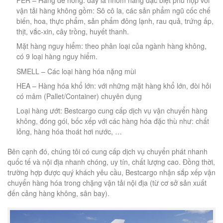
vận tải hàng không gồm: Sô cô la, các sản phẩm ngũ cốc chế
biến, hoa, thực phẩm, sản phẩm đông lạnh, rau quả, trứng ấp,
thịt, vắc-xin, cây trồng, huyết thanh.
Mặt hàng nguy hiểm: theo phân loại của ngành hàng không,
có 9 loại hàng nguy hiểm.
SMELL – Các loại hàng hóa nặng mùi
HEA – Hàng hóa khổ lớn: với những mặt hàng khổ lớn, đòi hỏi
có mâm (Pallet/Container) chuyên dụng
Loại hàng ướt: Bestcargo cung cấp dịch vụ vận chuyển hàng
không, đóng gói, bốc xếp với các hàng hóa đặc thù như: chất
lỏng, hàng hóa thoát hơi nước, …
Bên cạnh đó, chúng tôi có cung cấp dịch vụ chuyển phát nhanh
quốc tế và nội địa nhanh chóng, uy tín, chất lượng cao. Đồng thời,
trường hợp được quý khách yêu cầu, Bestcargo nhận sắp xếp vận
chuyển hàng hóa trong chặng vận tải nội địa (từ cơ sở sản xuất
đến cảng hàng không, sân bay).