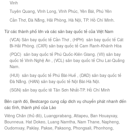
Vinh
Tuyên Quang, Vĩnh Long, Vĩnh Phúc, Yên Bái, Phú Yên
Cần Thơ, Đà Nẵng, Hải Phòng, Hà Nội, TP. Hồ Chí Minh.
Từ các thành phố lớn và các sân bay quốc tế của Việt Nam
(VCA) Sân bay quốc tế Cần Thơ , (HPH) sân bay quốc tế Cát
Bi-Hải Phòng. (CXR) sân bay quốc tế Cam Ranh-Khánh Hòa
(PQC) sân bay quốc tế Phú Quốc-Kiên Giang. (VII) sân bay
quốc tế Vinh-Nghệ An , (VCL) sân bay quốc tế Chu Lai-Quảng
Nam.
(HUI) sân bay quốc tế Phú Bài-Huế , (DAD) sân bay quốc tế
Đà Nẵng. (HAN) sân bay quốc tế Nội Bài-Hà Nội.
(SGN) sân bay quốc tê Tân Sơn Nhất-TP. Hồ Chí Minh
Bên cạnh đó, Bestcargo cung cấp dich vụ chuyển phát nhanh đến
các tỉnh, thành phố của Lào
Viêng Chăn (thủ đô), Luangprabang, Attapeu, Ban Houayxay,
Bounneua. Hat Dokeo, Luang Namtha, Nam Thane, Napheng,
Oudomxay, Paklay. Pakse, Paksong, Phongsali, Phonhong,