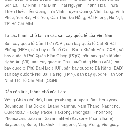
Sơn La, Tây Ninh, Thái Bình, Thái Nguyên, Thanh Hóa, Thừa
Thiên Huế, Tiền Giang, Trà Vinh, Tuyên Quang, Vĩnh Long, Vĩnh
Phúc, Yên Bái, Phú Yên, Cần Thơ, Đà Nẵng, Hải Phòng, Hà Nội,
TP. Hồ Chí Minh.
Từ các thành phố lớn và các sân bay quốc tế của Việt Nam:
Sân bay quốc tế Cần Thơ (VCA), sân bay quốc tế Cát Bi-Hải
Phòng (HPH), sân bay quốc tế Cam Ranh-Khánh Hòa (CXR), sân
bay quốc tế Phú Quốc-Kiên Giang (PQC), sân bay quốc tế Vinh-
Nghệ An (VII), sân bay quốc tế Chu Lai-Quảng Nam (VCL), sân
bay quốc tế Phú Bài-Huế (HUI), sân bay quốc tế Đà Nẵng (DAD),
sân bay quốc tế Nội Bài-Hà Nội (HAN), sân bay quốc tê Tân Sơn
Nhất-TP. Hồ Chí Minh (SGN)
Đến các tỉnh, thành phố của Lào:
Viêng Chăn (thủ đô), Luangprabang, Attapeu, Ban Houayxay,
Bounneua, Hat Dokeo, Luang Namtha, Nam Thane, Napheng,
Oudomxay, Paklay, Pakse, Paksong, Phongsali, Phonhong,
Phonsavan, Salavan, Savannakhet (Kaysone Phomvihane),
Sayaboury, Seno, Thakhek, Thangone, Vang Vieng, Viengsay.