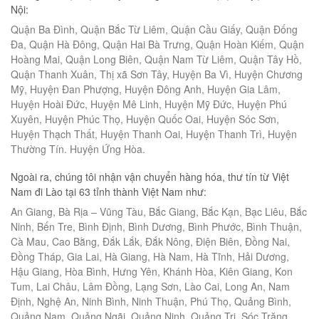
Nội:
Quận Ba Đình, Quận Bắc Từ Liêm, Quận Cầu Giấy, Quận Đống
Đa, Quận Hà Đông, Quận Hai Bà Trưng, Quận Hoàn Kiếm, Quận
Hoàng Mai, Quận Long Biên, Quận Nam Từ Liêm, Quận Tây Hồ,
Quận Thanh Xuân, Thị xã Sơn Tây, Huyện Ba Vì, Huyện Chương
Mỹ, Huyện Đan Phượng, Huyện Đông Anh, Huyện Gia Lâm,
Huyện Hoài Đức, Huyện Mê Linh, Huyện Mỹ Đức, Huyện Phú
Xuyên, Huyện Phúc Thọ, Huyện Quốc Oai, Huyện Sóc Sơn,
Huyện Thạch Thất, Huyện Thanh Oai, Huyện Thanh Trì, Huyện
Thường Tín. Huyện Ứng Hòa.
Ngoài ra, chúng tôi nhận vận chuyển hàng hóa, thư tín từ Việt
Nam đi Lào tại 63 tỉnh thành Việt Nam như:
An Giang, Bà Rịa – Vũng Tàu, Bắc Giang, Bắc Kạn, Bạc Liêu, Bắc
Ninh, Bến Tre, Bình Định, Bình Dương, Bình Phước, Bình Thuận,
Cà Mau, Cao Bằng, Đắk Lắk, Đắk Nông, Điện Biên, Đồng Nai,
Đồng Tháp, Gia Lai, Hà Giang, Hà Nam, Hà Tĩnh, Hải Dương,
Hậu Giang, Hòa Bình, Hưng Yên, Khánh Hòa, Kiên Giang, Kon
Tum, Lai Châu, Lâm Đồng, Lạng Sơn, Lào Cai, Long An, Nam
Định, Nghệ An, Ninh Bình, Ninh Thuận, Phú Thọ, Quảng Bình,
Quảng Nam, Quảng Ngãi, Quảng Ninh, Quảng Trị, Sóc Trăng,