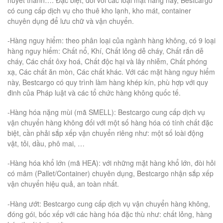
có cung cấp dịch vụ cho thuê kho lạnh, kho mát, container
chuyên dụng để lưu chữ và vận chuyển.
-Hàng nguy hiểm: theo phân loại của ngành hàng không, có 9 loại
hàng nguy hiểm: Chất nổ, Khí, Chất lỏng dễ cháy, Chất rắn dễ
cháy, Các chất ôxy hoá, Chất độc hại và lây nhiễm, Chất phóng
xạ, Các chất ăn mòn, Các chất khác. Với các mặt hàng nguy hiểm
này, Bestcargo có quy trình làm hàng khép kín, phù hợp với quy
đinh của Pháp luật và các tổ chức hàng không quốc tế.
-Hàng hóa nặng mùi (mã SMELL): Bestcargo cung cấp dịch vụ
vận chuyển hàng không đối với một số hàng hóa có tính chất đặc
biệt, cần phải sắp xếp vận chuyển riêng như: một số loài động
vật, tỏi, dầu, phô mai, …
-Hàng hóa khổ lớn (mã HEA): với những mặt hàng khổ lớn, đòi hỏi
có mâm (Pallet/Container) chuyên dụng, Bestcargo nhận sắp xếp
vận chuyển hiệu quả, an toàn nhất.
-Hàng ướt: Bestcargo cung cấp dịch vụ vận chuyển hàng không,
đóng gói, bốc xếp với các hàng hóa đặc thù như: chất lỏng, hàng