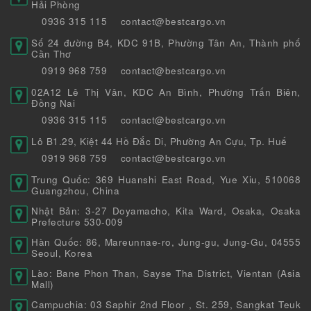
Hải Phòng
0936 315 115
contact@bestcargo.vn
Số 24 đường B4, KDC 91B, Phường Tân An, Thành phố
Cần Thơ
0919 968 759
contact@bestcargo.vn
02A12 Lê Thị Vân, KDC An Bình, Phường Trấn Biên,
Đồng Nai
0936 315 115
contact@bestcargo.vn
Lô B1.29, Kiệt 44 Hồ Đắc Di, Phường An Cựu, Tp. Huế
0919 968 759
contact@bestcargo.vn
Trung Quốc: 369 Huanshi East Road, Yue Xiu, 510068
Guangzhou, China
Nhật Bản: 3-27 Doyamacho, Kita Ward, Osaka, Osaka
Prefecture 530-009
Hàn Quốc: 86, Mareunnae-ro, Jung-gu, Jung-Gu, 04555
Seoul, Korea
Lào: Bane Phon Than, Sayse Tha District, Vientan (Asia
Mall)
Campuchia: 03 Saphir 2nd Floor , St. 259, Sangkat Teuk