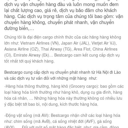
dịch vụ vận chuyển hàng đầu và luôn mong muốn đem
lại chất lượng cao, giá rẻ, dịch vụ bảo đảm cho khách
hàng. Các dịch vụ trọng tâm của chúng tôi bao gồm: vận
chuyển hàng không, chuyển phát nhanh, vận chuyển
đường biển,…
Chúng tôi là đại điện cargo chính thức của các hãng hàng không
lớn như: Vietnam Airlines (VN), Japan Air (JAL), Vietjet Air VJ),
Asiana Airline (OZ), Thai Airway (TG), Area Flot, China Airlines
(CI), Emirate Airway (Ek)… Bestcargo cam kết cung cấp dịch vụ
tốt nhất tới quý khách hàng.
Bestcargo cung cấp dịch vụ chuyển phát nhanh từ Hà Nội đi Lào
và các dịch vụ tư vấn đối với những mặt hàng như:
-Hàng hóa thông thường, hàng khô (Grocery cargo): bao gồm các
loại hàng hóa bình thường như hàng khô, dụng cụ gia đình, hàng
hóa cá nhân, … Những hàng hóa này thường không có nhiều lưu
ý đặc biệt tới bao bì, nội dung, kích thước hàng hóa.
-Động vật sống (mã AVi): Bestcargo nhận chở các loại hàng hóa
như: chim sống (mã AvB), cá sống nhiệt đới (AVF), gà sống
(AVX), … Đối với một số măt hàng đặc biệt, như: gia cầm, động