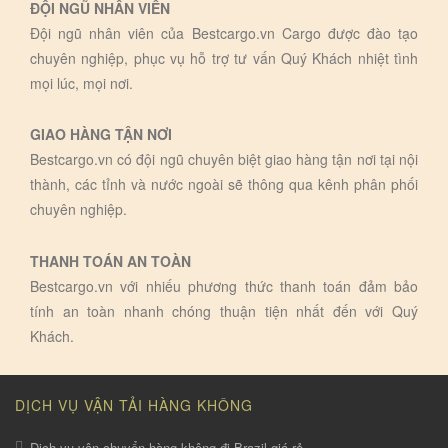
ĐỘI NGŨ NHÂN VIÊN
Đội ngũ nhân viên của Bestcargo.vn Cargo được đào tạo
chuyên nghiệp, phục vụ hỗ trợ tư vấn Quý Khách nhiệt tình
mọi lúc, mọi nơi.
GIAO HÀNG TẬN NƠI
Bestcargo.vn có đội ngũ chuyên biệt giao hàng tận nơi tại nội
thành, các tỉnh và nước ngoài sẽ thông qua kênh phân phối
chuyên nghiệp.
THANH TOÁN AN TOÀN
Bestcargo.vn với nhiếu phương thức thanh toán đảm bảo
tính an toàn nhanh chóng thuận tiện nhất đến với Quý
Khách.
DỊCH VỤ VẬN TẢI HÀNG KHÔNG
Dịch vụ vận chuyển hàng không đi Brazil giá rẻ