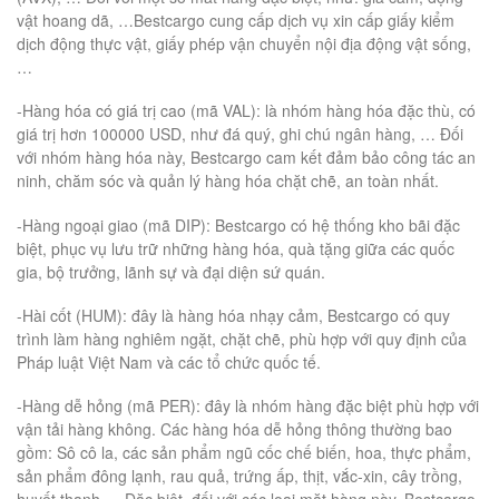
vật hoang dã, …Bestcargo cung cấp dịch vụ xin cấp giấy kiểm
dịch động thực vật, giấy phép vận chuyển nội địa động vật sống,
…
-Hàng hóa có giá trị cao (mã VAL): là nhóm hàng hóa đặc thù, có
giá trị hơn 100000 USD, như đá quý, ghi chú ngân hàng, … Đối
với nhóm hàng hóa này, Bestcargo cam kết đảm bảo công tác an
ninh, chăm sóc và quản lý hàng hóa chặt chẽ, an toàn nhất.
-Hàng ngoại giao (mã DIP): Bestcargo có hệ thống kho bãi đặc
biệt, phục vụ lưu trữ những hàng hóa, quà tặng giữa các quốc
gia, bộ trưởng, lãnh sự và đại diện sứ quán.
-Hài cốt (HUM): đây là hàng hóa nhạy cảm, Bestcargo có quy
trình làm hàng nghiêm ngặt, chặt chẽ, phù hợp với quy định của
Pháp luật Việt Nam và các tổ chức quốc tế.
-Hàng dễ hỏng (mã PER): đây là nhóm hàng đặc biệt phù hợp với
vận tải hàng không. Các hàng hóa dễ hỏng thông thường bao
gồm: Sô cô la, các sản phẩm ngũ cốc chế biến, hoa, thực phẩm,
sản phẩm đông lạnh, rau quả, trứng ấp, thịt, vắc-xin, cây trồng,
huyết thanh…. Đặc biệt, đối với các loại mặt hàng này, Bestcargo