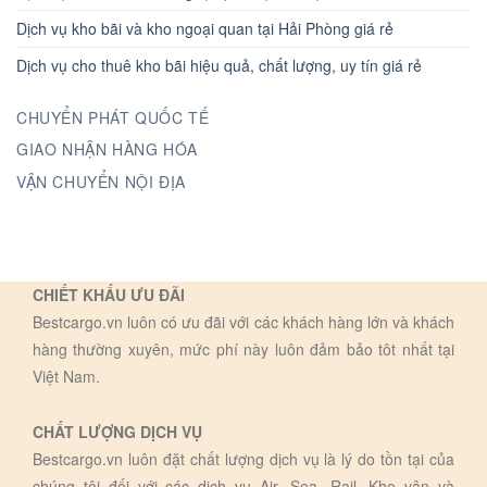
Dịch vụ kho bãi và kho ngoại quan tại Hải Phòng giá rẻ
Dịch vụ cho thuê kho bãi hiệu quả, chất lượng, uy tín giá rẻ
CHUYỂN PHÁT QUỐC TẾ
GIAO NHẬN HÀNG HÓA
VẬN CHUYỂN NỘI ĐỊA
CHIẾT KHẤU ƯU ĐÃI
Bestcargo.vn luôn có ưu đãi với các khách hàng lớn và khách
hàng thường xuyên, mức phí này luôn đảm bảo tôt nhất tại
Việt Nam.
CHẤT LƯỢNG DỊCH VỤ
Bestcargo.vn luôn đặt chất lượng dịch vụ là lý do tồn tại của
chúng tôi đối với các dịch vụ Air, Sea, Rail, Kho vận và