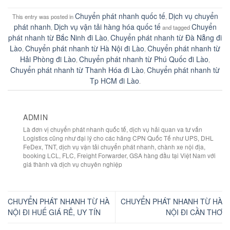
Chuyển phát nhanh quốc tế
Dịch vụ chuyển
This entry was posted in
,
phát nhanh
Dịch vụ vận tải hàng hóa quốc tế
Chuyển
,
and tagged
phát nhanh từ Bắc Ninh đi Lào
Chuyển phát nhanh từ Đà Nẵng đi
,
Lào
Chuyển phát nhanh từ Hà Nội đi Lào
Chuyển phát nhanh từ
,
,
Hải Phòng đi Lào
Chuyển phát nhanh từ Phú Quốc đi Lào
,
,
Chuyển phát nhanh từ Thanh Hóa đi Lào
Chuyển phát nhanh từ
,
Tp HCM đi Lào
.
ADMIN
Là đơn vị chuyển phát nhanh quốc tế, dịch vụ hải quan va tư vấn
Logistics cũng như đại lý cho các hãng CPN Quốc Tế như UPS, DHL
FeDex, TNT, dịch vụ vận tải chuyển phát nhanh, chành xe nội địa,
booking LCL, FLC, Freight Forwarder, GSA hàng đầu tại Việt Nam với
giá thành và dịch vụ chuyên nghiệp
CHUYỂN PHÁT NHANH TỪ HÀ
CHUYỂN PHÁT NHANH TỪ HÀ
NỘI ĐI HUẾ GIÁ RẺ, UY TÍN
NỘI ĐI CẦN THƠ