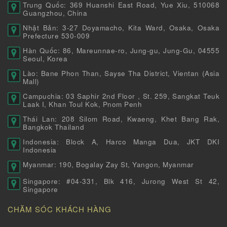
Trung Quốc: 369 Huanshi East Road, Yue Xiu, 510068
Guangzhou, China
Nhật Bản: 3-27 Doyamacho, Kita Ward, Osaka, Osaka
Prefecture 530-009
Hàn Quốc: 86, Mareunnae-ro, Jung-gu, Jung-Gu, 04555
Seoul, Korea
Lào: Bane Phon Than, Sayse Tha District, Vientan (Asia
Mall)
Campuchia: 03 Saphir 2nd Floor , St. 259, Sangkat Teuk
Laak I, Khan Toul Kok, Pnom Penh
Thái Lan: 208 Silom Road, Kwaeng, Khet Bang Rak,
Bangkok Thailand
Indonesia: Block A, Harco Manga Dua, JKT DKI
Indonesia
Myanmar: 190, Bogalay Zay St, Yangon, Myanmar
Singapore: #04-331, Blk 416, Jurong West St 42,
Singapore
CHĂM SÓC KHÁCH HÀNG