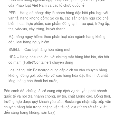
của Pháp luật Việt Nam và các tổ chức quốc tế.
PER – Hàng dễ hỏng: đây là nhóm hàng đặc biệt phù hợp với
vận tải hàng không gồm: Sô cô la, các sản phẩm ngũ cốc chế
biến, hoa, thực phẩm, sản phẩm đông lạnh, rau quả, trứng ấp,
thịt, vắc-xin, cây trồng, huyết thanh.
Mặt hàng nguy hiểm: theo phân loại của ngành hàng không,
có 9 loại hàng nguy hiểm.
SMELL – Các loại hàng hóa nặng mùi
HEA – Hàng hóa khổ lớn: với những mặt hàng khổ lớn, đòi hỏi
có mâm (Pallet/Container) chuyên dụng
Loại hàng ướt: Bestcargo cung cấp dịch vụ vận chuyển hàng
không, đóng gói, bốc xếp với các hàng hóa đặc thù như: chất
lỏng, hàng hóa thoát hơi nước, …
Bên cạnh đó, chúng tôi có cung cấp dịch vụ chuyển phát nhanh
quốc tế và nội địa nhanh chóng, uy tín, chất lượng cao. Đồng thời,
trường hợp được quý khách yêu cầu, Bestcargo nhận sắp xếp vận
chuyển hàng hóa trong chặng vận tải nội địa (từ cơ sở sản xuất
đến cảng hàng không, sân bay).