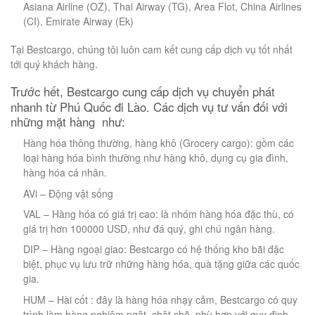
Asiana Airline (OZ), Thai Airway (TG), Area Flot, China Airlines
(CI), Emirate Airway (Ek)
Tại Bestcargo, chúng tôi luôn cam kết cung cấp dịch vụ tốt nhất
tới quý khách hàng.
Trước hết, Bestcargo cung cấp dịch vụ chuyển phát
nhanh từ Phú Quốc đi Lào. Các dịch vụ tư vấn đối với
những mặt hàng như:
Hàng hóa thông thường, hàng khô (Grocery cargo): gồm các
loại hàng hóa bình thường như hàng khô, dụng cụ gia đình,
hàng hóa cá nhân.
AVi – Động vật sống
VAL – Hàng hóa có giá trị cao: là nhóm hàng hóa đặc thù, có
giá trị hơn 100000 USD, như đá quý, ghi chú ngân hàng.
DIP – Hàng ngoại giao: Bestcargo có hệ thống kho bãi đặc
biệt, phục vụ lưu trữ những hàng hóa, quà tặng giữa các quốc
gia.
HUM – Hài cốt : đây là hàng hóa nhạy cảm, Bestcargo có quy
trình làm hàng nghiêm ngặt, chặt chẽ, phù hợp với quy định