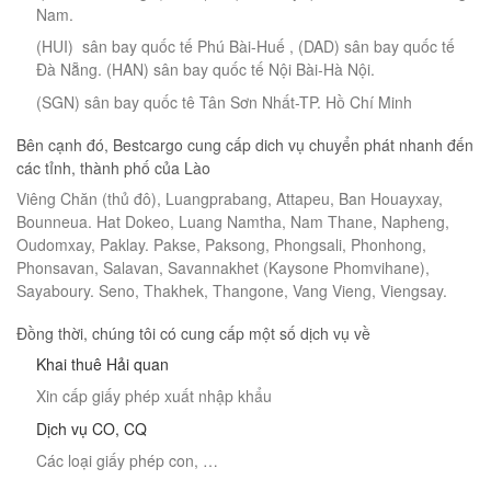
Nam.
(HUI) sân bay quốc tế Phú Bài-Huế , (DAD) sân bay quốc tế
Đà Nẵng. (HAN) sân bay quốc tế Nội Bài-Hà Nội.
(SGN) sân bay quốc tê Tân Sơn Nhất-TP. Hồ Chí Minh
Bên cạnh đó, Bestcargo cung cấp dich vụ chuyển phát nhanh đến
các tỉnh, thành phố của Lào
Viêng Chăn (thủ đô), Luangprabang, Attapeu, Ban Houayxay,
Bounneua. Hat Dokeo, Luang Namtha, Nam Thane, Napheng,
Oudomxay, Paklay. Pakse, Paksong, Phongsali, Phonhong,
Phonsavan, Salavan, Savannakhet (Kaysone Phomvihane),
Sayaboury. Seno, Thakhek, Thangone, Vang Vieng, Viengsay.
Đồng thời, chúng tôi có cung cấp một số dịch vụ về
Khai thuê Hải quan
Xin cấp giấy phép xuất nhập khẩu
Dịch vụ CO, CQ
Các loại giấy phép con, …