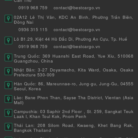
Cần Thơ
0919 968 759
contact@bestcargo.vn
02A12 Lê Thị Vân, KDC An Bình, Phường Trấn Biên,
Đồng Nai
0936 315 115
contact@bestcargo.vn
Lô B1.29, Kiệt 44 Hồ Đắc Di, Phường An Cựu, Tp. Huế
0919 968 759
contact@bestcargo.vn
Trung Quốc: 369 Huanshi East Road, Yue Xiu, 510068
Guangzhou, China
Nhật Bản: 3-27 Doyamacho, Kita Ward, Osaka, Osaka
Prefecture 530-009
Hàn Quốc: 86, Mareunnae-ro, Jung-gu, Jung-Gu, 04555
Seoul, Korea
Lào: Bane Phon Than, Sayse Tha District, Vientan (Asia
Mall)
Campuchia: 03 Saphir 2nd Floor , St. 259, Sangkat Teuk
Laak I, Khan Toul Kok, Pnom Penh
Thái Lan: 208 Silom Road, Kwaeng, Khet Bang Rak,
Bangkok Thailand