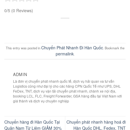
0/5
(0 Reviews)
Chuyển Phát Nhanh Đi Hàn Quốc
This entry was posted in
. Bookmark the
permalink
.
ADMIN
Là đơn vị chuyển phát nhanh quốc tế, dịch vụ hải quan va tư vấn
Logistics cũng như đại lý cho các hãng CPN Quốc Tế như UPS, DHL
FeDex, TNT, dịch vụ vận tải chuyển phát nhanh, chành xe nội địa,
booking LCL, FLC, Freight Forwarder, GSA hàng đầu tại Việt Nam với
giá thành và dịch vụ chuyên nghiệp
Chuyển hàng đi Hàn Quốc Tại
Chuyển phát nhanh hàng hoá đi
Quận Nam Từ Liêm GIẢM 30%
Hàn Quốc DHL, Fedex, TNT