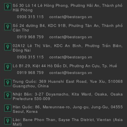
Số 30 Lô 14 Lê Hồng Phong, Phường Hải An, Thành phố
Hải Phòng
0936 315 115
contact@bestcargo.vn
Số 24 đường B4, KDC 91B, Phường Tân An, Thành phố
Cần Thơ
0919 968 759
contact@bestcargo.vn
02A12 Lê Thị Vân, KDC An Bình, Phường Trấn Biên,
Đồng Nai
0936 315 115
contact@bestcargo.vn
Lô B1.29, Kiệt 44 Hồ Đắc Di, Phường An Cựu, Tp. Huế
0919 968 759
contact@bestcargo.vn
Trung Quốc: 369 Huanshi East Road, Yue Xiu, 510068
Guangzhou, China
Nhật Bản: 3-27 Doyamacho, Kita Ward, Osaka, Osaka
Prefecture 530-009
Hàn Quốc: 86, Mareunnae-ro, Jung-gu, Jung-Gu, 04555
Seoul, Korea
Lào: Bane Phon Than, Sayse Tha District, Vientan (Asia
Mall)