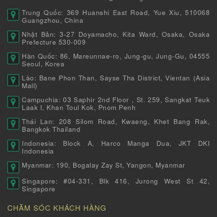
Trung Quốc: 369 Huanshi East Road, Yue Xiu, 510068
Guangzhou, China
Nhật Bản: 3-27 Doyamacho, Kita Ward, Osaka, Osaka
Prefecture 530-009
Hàn Quốc: 86, Mareunnae-ro, Jung-gu, Jung-Gu, 04555
Seoul, Korea
Lào: Bane Phon Than, Sayse Tha District, Vientan (Asia
Mall)
Campuchia: 03 Saphir 2nd Floor , St. 259, Sangkat Teuk
Laak I, Khan Toul Kok, Pnom Penh
Thái Lan: 208 Silom Road, Kwaeng, Khet Bang Rak,
Bangkok Thailand
Indonesia: Block A, Harco Manga Dua, JKT DKI
Indonesia
Myanmar: 190, Bogalay Zay St, Yangon, Myanmar
Singapore: #04-331, Blk 416, Jurong West St 42,
Singapore
CHĂM SÓC KHÁCH HÀNG