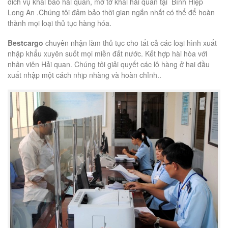
dich vụ khai báo hải quan, mở tở khai hải quan tại Bình Hiệp
Long An .Chúng tôi đảm bảo thời gian ngắn nhất có thể để hoàn
thành mọi loại thủ tục hàng hóa.
Bestcargo
chuyên nhận làm thủ tục cho tất cả các loại hình xuất
nhập khẩu xuyên suốt mọi miền đất nước. Kết hợp hài hòa với
nhân viên Hải quan. Chúng tôi giải quyết các lô hàng ở hai đầu
xuất nhập một cách nhịp nhàng và hoàn chỉnh..