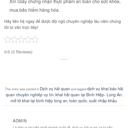
Xin Giấy chứng nhận thực phẩm an toàn cho sức khỏe,
mua bảo hiểm hàng hóa.
Hãy liên hệ ngay để được đội ngũ chuyên nghiệp lâu năm chúng
tôi tư vấn trực tiếp!
0/5
(0 Reviews)
Dịch vụ hải quan
dịch vụ khai báo hải
This entry was posted in
and tagged
quan chuyên nghiêp uy tín
khai hải quan tại Bình Hiệp- Long An
,
,
mở tờ khai tại bình hiệp long an
toàn quốc
xuất nhập khẩu
,
,
.
ADMIN
Là đơn vị chuyển phát nhanh quốc tế, dịch vụ hải quan va tư vấn