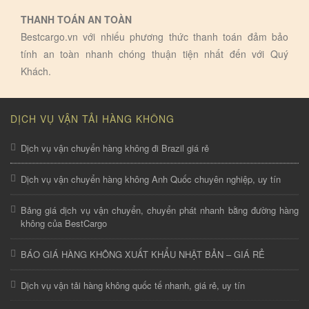
THANH TOÁN AN TOÀN
Bestcargo.vn với nhiếu phương thức thanh toán đảm bảo
tính an toàn nhanh chóng thuận tiện nhất đến với Quý
Khách.
DỊCH VỤ VẬN TẢI HÀNG KHÔNG
Dịch vụ vận chuyển hàng không đi Brazil giá rẻ
Dịch vụ vận chuyển hàng không Anh Quốc chuyên nghiệp, uy tín
Bảng giá dịch vụ vận chuyển, chuyển phát nhanh bằng đường hàng
không của BestCargo
BÁO GIÁ HÀNG KHÔNG XUẤT KHẨU NHẬT BẢN – GIÁ RẺ
Dịch vụ vận tải hàng không quốc tế nhanh, giá rẻ, uy tín