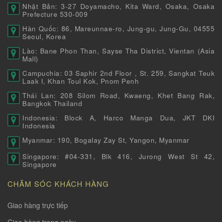
Nhật Bản: 3-27 Doyamacho, Kita Ward, Osaka, Osaka
Prefecture 530-009
Hàn Quốc: 86, Mareunnae-ro, Jung-gu, Jung-Gu, 04555
Seoul, Korea
Lào: Bane Phon Than, Sayse Tha District, Vientan (Asia
Mall)
Campuchia: 03 Saphir 2nd Floor , St. 259, Sangkat Teuk
Laak I, Khan Toul Kok, Pnom Penh
Thái Lan: 208 Silom Road, Kwaeng, Khet Bang Rak,
Bangkok Thailand
Indonesia: Block A, Harco Manga Dua, JKT DKI
Indonesia
Myanmar: 190, Bogalay Zay St, Yangon, Myanmar
Singapore: #04-331, Blk 416, Jurong West St 42,
Singapore
CHĂM SÓC KHÁCH HÀNG
Giao hàng trực tiếp
Giao hàng trong ngày