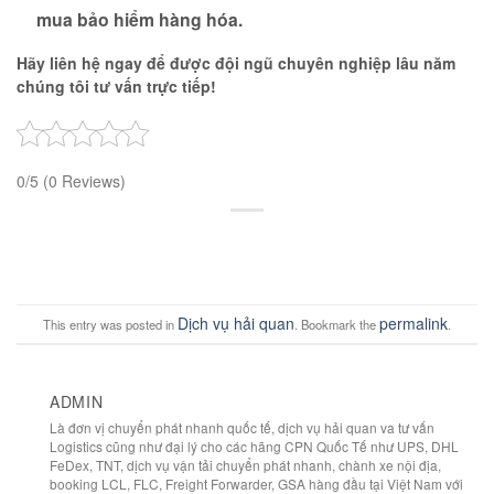
mua bảo hiểm hàng hóa.
Hãy liên hệ ngay để được đội ngũ chuyên nghiệp lâu năm
chúng tôi tư vấn trực tiếp!
0/5
(0 Reviews)
Dịch vụ hải quan
permalink
This entry was posted in
. Bookmark the
.
ADMIN
Là đơn vị chuyển phát nhanh quốc tế, dịch vụ hải quan va tư vấn
Logistics cũng như đại lý cho các hãng CPN Quốc Tế như UPS, DHL
FeDex, TNT, dịch vụ vận tải chuyển phát nhanh, chành xe nội địa,
booking LCL, FLC, Freight Forwarder, GSA hàng đầu tại Việt Nam với