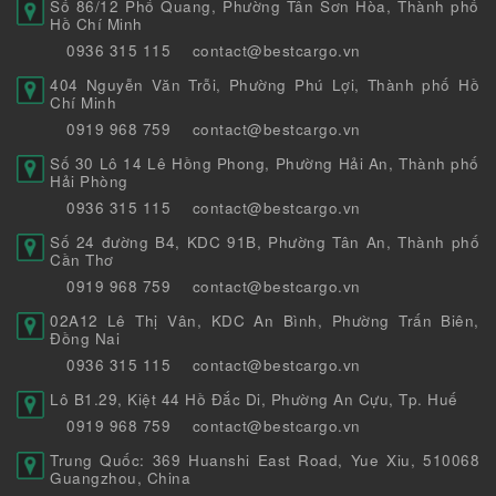
Số 86/12 Phổ Quang, Phường Tân Sơn Hòa, Thành phố
Hồ Chí Minh
0936 315 115
contact@bestcargo.vn
404 Nguyễn Văn Trỗi, Phường Phú Lợi, Thành phố Hồ
Chí Minh
0919 968 759
contact@bestcargo.vn
Số 30 Lô 14 Lê Hồng Phong, Phường Hải An, Thành phố
Hải Phòng
0936 315 115
contact@bestcargo.vn
Số 24 đường B4, KDC 91B, Phường Tân An, Thành phố
Cần Thơ
0919 968 759
contact@bestcargo.vn
02A12 Lê Thị Vân, KDC An Bình, Phường Trấn Biên,
Đồng Nai
0936 315 115
contact@bestcargo.vn
Lô B1.29, Kiệt 44 Hồ Đắc Di, Phường An Cựu, Tp. Huế
0919 968 759
contact@bestcargo.vn
Trung Quốc: 369 Huanshi East Road, Yue Xiu, 510068
Guangzhou, China