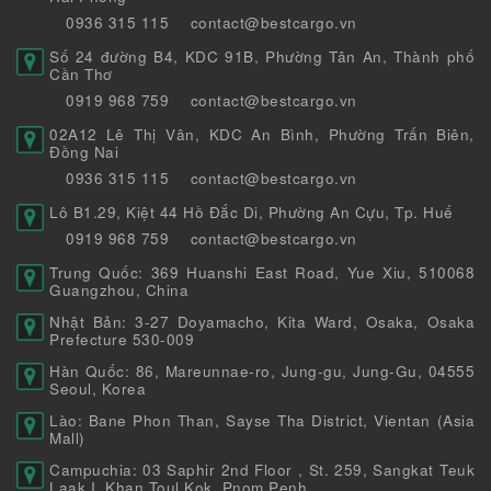
0936 315 115
contact@bestcargo.vn
Số 24 đường B4, KDC 91B, Phường Tân An, Thành phố
Cần Thơ
0919 968 759
contact@bestcargo.vn
02A12 Lê Thị Vân, KDC An Bình, Phường Trấn Biên,
Đồng Nai
0936 315 115
contact@bestcargo.vn
Lô B1.29, Kiệt 44 Hồ Đắc Di, Phường An Cựu, Tp. Huế
0919 968 759
contact@bestcargo.vn
Trung Quốc: 369 Huanshi East Road, Yue Xiu, 510068
Guangzhou, China
Nhật Bản: 3-27 Doyamacho, Kita Ward, Osaka, Osaka
Prefecture 530-009
Hàn Quốc: 86, Mareunnae-ro, Jung-gu, Jung-Gu, 04555
Seoul, Korea
Lào: Bane Phon Than, Sayse Tha District, Vientan (Asia
Mall)
Campuchia: 03 Saphir 2nd Floor , St. 259, Sangkat Teuk
Laak I, Khan Toul Kok, Pnom Penh