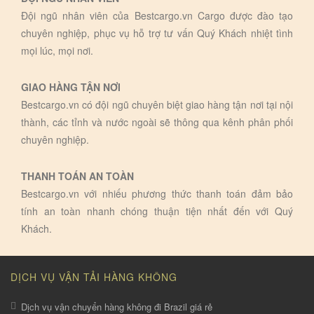
Đội ngũ nhân viên của Bestcargo.vn Cargo được đào tạo
chuyên nghiệp, phục vụ hỗ trợ tư vấn Quý Khách nhiệt tình
mọi lúc, mọi nơi.
GIAO HÀNG TẬN NƠI
Bestcargo.vn có đội ngũ chuyên biệt giao hàng tận nơi tại nội
thành, các tỉnh và nước ngoài sẽ thông qua kênh phân phối
chuyên nghiệp.
THANH TOÁN AN TOÀN
Bestcargo.vn với nhiếu phương thức thanh toán đảm bảo
tính an toàn nhanh chóng thuận tiện nhất đến với Quý
Khách.
DỊCH VỤ VẬN TẢI HÀNG KHÔNG
Dịch vụ vận chuyển hàng không đi Brazil giá rẻ