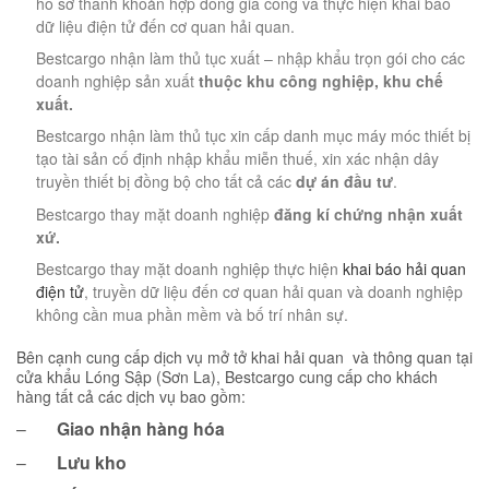
hồ sơ thanh khoản hợp đồng gia công và thực hiện khai báo
dữ liệu điện tử đến cơ quan hải quan.
Bestcargo nhận làm thủ tục xuất – nhập khẩu trọn gói cho các
doanh nghiệp sản xuất
thuộc khu công nghiệp, khu chế
xuất.
Bestcargo nhận làm thủ tục xin cấp danh mục máy móc thiết bị
tạo tài sản cố định nhập khẩu miễn thuế, xin xác nhận dây
truyền thiết bị đồng bộ cho tất cả các
dự án đầu tư
.
Bestcargo thay mặt doanh nghiệp
đăng kí chứng nhận xuất
xứ.
Bestcargo thay mặt doanh nghiệp thực hiện
khai báo hải quan
điện tử
, truyền dữ liệu đến cơ quan hải quan và doanh nghiệp
không cần mua phần mềm và bố trí nhân sự.
Bên cạnh cung cấp dịch vụ mở tở khai hải quan và thông quan tại
cửa khẩu Lóng Sập (Sơn La), Bestcargo cung cấp cho khách
hàng tất cả các dịch vụ bao gồm:
–
Giao nhận hàng hóa
–
Lưu kho