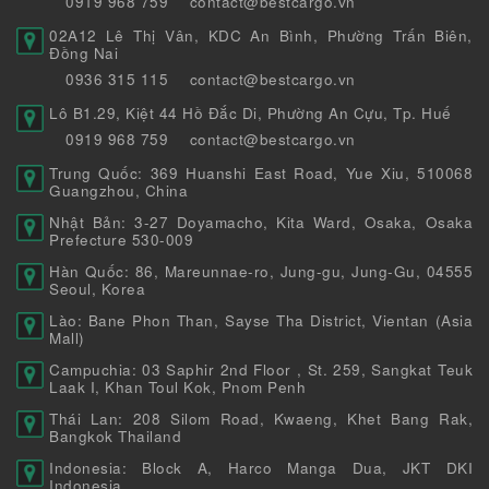
0919 968 759
contact@bestcargo.vn
02A12 Lê Thị Vân, KDC An Bình, Phường Trấn Biên,
Đồng Nai
0936 315 115
contact@bestcargo.vn
Lô B1.29, Kiệt 44 Hồ Đắc Di, Phường An Cựu, Tp. Huế
0919 968 759
contact@bestcargo.vn
Trung Quốc: 369 Huanshi East Road, Yue Xiu, 510068
Guangzhou, China
Nhật Bản: 3-27 Doyamacho, Kita Ward, Osaka, Osaka
Prefecture 530-009
Hàn Quốc: 86, Mareunnae-ro, Jung-gu, Jung-Gu, 04555
Seoul, Korea
Lào: Bane Phon Than, Sayse Tha District, Vientan (Asia
Mall)
Campuchia: 03 Saphir 2nd Floor , St. 259, Sangkat Teuk
Laak I, Khan Toul Kok, Pnom Penh
Thái Lan: 208 Silom Road, Kwaeng, Khet Bang Rak,
Bangkok Thailand
Indonesia: Block A, Harco Manga Dua, JKT DKI
Indonesia