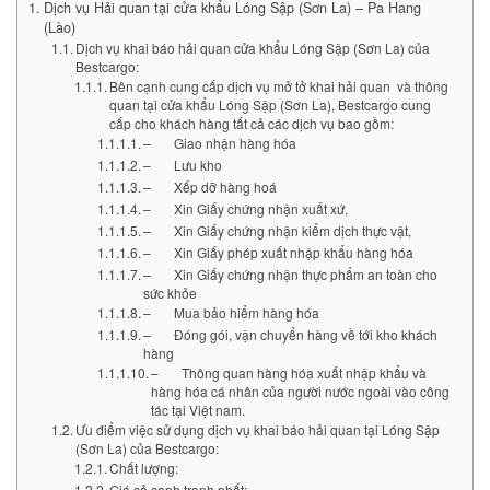
Dịch vụ Hải quan tại cửa khẩu Lóng Sập (Sơn La) – Pa Hang
(Lào)
Dịch vụ khai báo hải quan cửa khẩu Lóng Sập (Sơn La) của
Bestcargo:
Bên cạnh cung cấp dịch vụ mở tở khai hải quan và thông
quan tại cửa khẩu Lóng Sập (Sơn La), Bestcargo cung
cấp cho khách hàng tất cả các dịch vụ bao gồm:
– Giao nhận hàng hóa
– Lưu kho
– Xếp dỡ hàng hoá
– Xin Giấy chứng nhận xuất xứ,
– Xin Giấy chứng nhận kiểm dịch thực vật,
– Xin Giấy phép xuất nhập khẩu hàng hóa
– Xin Giấy chứng nhận thực phẩm an toàn cho
sức khỏe
– Mua bảo hiểm hàng hóa
– Đóng gói, vận chuyển hàng về tới kho khách
hàng
– Thông quan hàng hóa xuất nhập khẩu và
hàng hóa cá nhân của người nước ngoài vào công
tác tại Việt nam.
Ưu điểm việc sử dụng dịch vụ khai báo hải quan tại Lóng Sập
(Sơn La) của Bestcargo:
Chất lượng:
Giá cả cạnh tranh nhất: