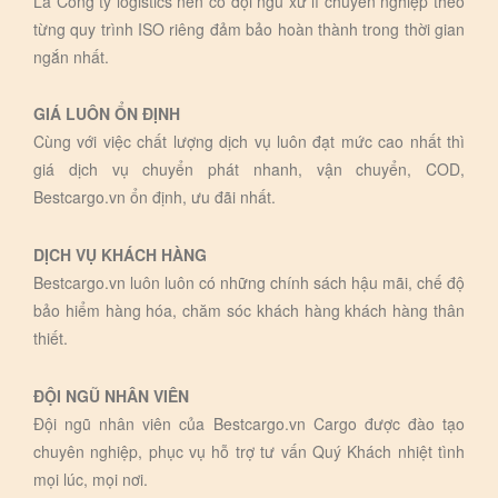
Là Công ty logistics nên có đội ngũ xử lí chuyên nghiệp theo
từng quy trình ISO riêng đảm bảo hoàn thành trong thời gian
ngắn nhất.
GIÁ LUÔN ỔN ĐỊNH
Cùng với việc chất lượng dịch vụ luôn đạt mức cao nhất thì
giá dịch vụ chuyển phát nhanh, vận chuyển, COD,
Bestcargo.vn ổn định, ưu đãi nhất.
DỊCH VỤ KHÁCH HÀNG
Bestcargo.vn luôn luôn có những chính sách hậu mãi, chế độ
bảo hiểm hàng hóa, chăm sóc khách hàng khách hàng thân
thiết.
ĐỘI NGŨ NHÂN VIÊN
Đội ngũ nhân viên của Bestcargo.vn Cargo được đào tạo
chuyên nghiệp, phục vụ hỗ trợ tư vấn Quý Khách nhiệt tình
mọi lúc, mọi nơi.