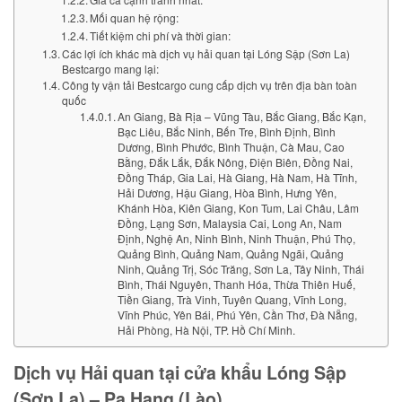
Mối quan hệ rộng:
Tiết kiệm chi phí và thời gian:
Các lợi ích khác mà dịch vụ hải quan tại Lóng Sập (Sơn La)
Bestcargo mang lại:
Công ty vận tải Bestcargo cung cấp dịch vụ trên địa bàn toàn
quốc
An Giang, Bà Rịa – Vũng Tàu, Bắc Giang, Bắc Kạn,
Bạc Liêu, Bắc Ninh, Bến Tre, Bình Định, Bình
Dương, Bình Phước, Bình Thuận, Cà Mau, Cao
Bằng, Đắk Lắk, Đắk Nông, Điện Biên, Đồng Nai,
Đồng Tháp, Gia Lai, Hà Giang, Hà Nam, Hà Tĩnh,
Hải Dương, Hậu Giang, Hòa Bình, Hưng Yên,
Khánh Hòa, Kiên Giang, Kon Tum, Lai Châu, Lâm
Đồng, Lạng Sơn, Malaysia Cai, Long An, Nam
Định, Nghệ An, Ninh Bình, Ninh Thuận, Phú Thọ,
Quảng Bình, Quảng Nam, Quảng Ngãi, Quảng
Ninh, Quảng Trị, Sóc Trăng, Sơn La, Tây Ninh, Thái
Bình, Thái Nguyên, Thanh Hóa, Thừa Thiên Huế,
Tiền Giang, Trà Vinh, Tuyên Quang, Vĩnh Long,
Vĩnh Phúc, Yên Bái, Phú Yên, Cần Thơ, Đà Nẵng,
Hải Phòng, Hà Nội, TP. Hồ Chí Minh.
Dịch vụ Hải quan tại cửa khẩu Lóng Sập
(Sơn La) – Pa Hang (Lào)