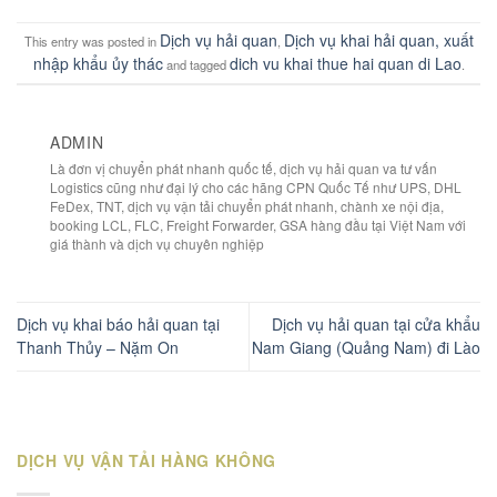
Dịch vụ hải quan
Dịch vụ khai hải quan, xuất
This entry was posted in
,
nhập khẩu ủy thác
dich vu khai thue hai quan di Lao
and tagged
.
ADMIN
Là đơn vị chuyển phát nhanh quốc tế, dịch vụ hải quan va tư vấn
Logistics cũng như đại lý cho các hãng CPN Quốc Tế như UPS, DHL
FeDex, TNT, dịch vụ vận tải chuyển phát nhanh, chành xe nội địa,
booking LCL, FLC, Freight Forwarder, GSA hàng đầu tại Việt Nam với
giá thành và dịch vụ chuyên nghiệp
Dịch vụ khai báo hải quan tại
Dịch vụ hải quan tại cửa khẩu
Thanh Thủy – Nặm On
Nam Giang (Quảng Nam) đi Lào
DỊCH VỤ VẬN TẢI HÀNG KHÔNG