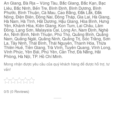
An Giang, Bà Rịa – Vũng Tàu, Bắc Giang, Bắc Kạn, Bạc
Liêu, Bắc Ninh, Bến Tre, Bình Định, Bình Dương, Bình
Phước, Bình Thuận, Cà Mau, Cao Bằng, Đắk Lắk, Đắk
Nông, Điện Biên, Đồng Nai, Đồng Tháp, Gia Lai, Hà Giang,
Hà Nam, Hà Tĩnh, Hải Dương, Hậu Giang, Hòa Bình, Hưng
Yên, Khánh Hòa, Kiên Giang, Kon Tum, Lai Châu, Lâm
Đồng, Lạng Sơn, Malaysia Cai, Long An, Nam Định, Nghệ
An, Ninh Bình, Ninh Thuận, Phú Thọ, Quảng Bình, Quảng
Nam, Quảng Ngãi, Quảng Ninh, Quảng Trị, Sóc Trăng, Sơn
La, Tây Ninh, Thái Bình, Thái Nguyên, Thanh Hóa, Thừa
Thiên Huế, Tiền Giang, Trà Vinh, Tuyên Quang, Vĩnh Long,
Vĩnh Phúc, Yên Bái, Phú Yên, Cần Thơ, Đà Nẵng, Hải
Phòng, Hà Nội, TP. Hồ Chí Minh.
Mong nhận được yêu cầu của quý khách hàng để được hỗ trợ, tư
vấn!
0/5
(0 Reviews)