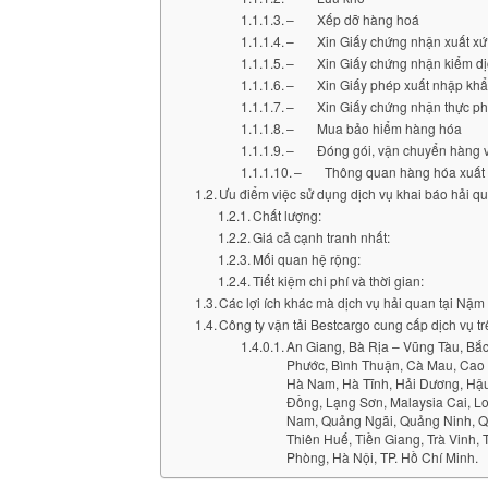
– Xếp dỡ hàng hoá
– Xin Giấy chứng nhận xuất xứ
– Xin Giấy chứng nhận kiểm dịc
– Xin Giấy phép xuất nhập khẩ
– Xin Giấy chứng nhận thực ph
– Mua bảo hiểm hàng hóa
– Đóng gói, vận chuyển hàng về
– Thông quan hàng hóa xuất nh
Ưu điểm việc sử dụng dịch vụ khai báo hải 
Chất lượng:
Giá cả cạnh tranh nhất:
Mối quan hệ rộng:
Tiết kiệm chi phí và thời gian:
Các lợi ích khác mà dịch vụ hải quan tại Nậ
Công ty vận tải Bestcargo cung cấp dịch vụ t
An Giang, Bà Rịa – Vũng Tàu, Bắc
Phước, Bình Thuận, Cà Mau, Cao 
Hà Nam, Hà Tĩnh, Hải Dương, Hậu
Đồng, Lạng Sơn, Malaysia Cai, L
Nam, Quảng Ngãi, Quảng Ninh, Qu
Thiên Huế, Tiền Giang, Trà Vinh,
Phòng, Hà Nội, TP. Hồ Chí Minh.