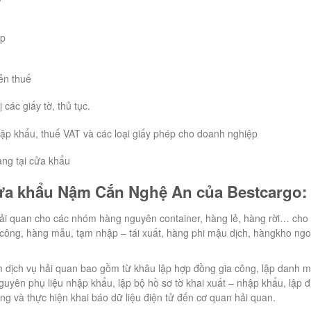
ập
ễn thuế
các giấy tờ, thủ tục.
hập khẩu, thuế VAT và các loại giấy phép cho doanh nghiệp
àng tại cửa khẩu
cửa khẩu Nậm Cắn Nghệ An của Bestcargo:
ải quan cho các nhóm hàng nguyên container, hàng lẻ, hàng rời… cho 
a công, hàng mẫu, tạm nhập – tái xuất, hàng phi mậu dịch, hàngkho ngo
m dịch vụ hải quan bao gồm từ khâu lập hợp đồng gia công, lập danh 
uyên phụ liệu nhập khẩu, lập bộ hồ sơ tờ khai xuất – nhập khẩu, lập đ
g và thực hiện khai báo dữ liệu điện tử đến cơ quan hải quan.