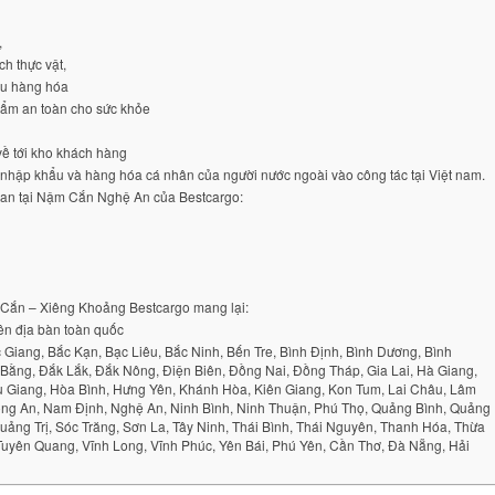
,
h thực vật,
u hàng hóa
ẩm an toàn cho sức khỏe
 tới kho khách hàng
ập khẩu và hàng hóa cá nhân của người nước ngoài vào công tác tại Việt nam.
quan tại Nậm Cắn Nghệ An của Bestcargo:
m Cắn – Xiêng Khoảng Bestcargo mang lại:
rên địa bàn toàn quốc
 Giang, Bắc Kạn, Bạc Liêu, Bắc Ninh, Bến Tre, Bình Định, Bình Dương, Bình
Bằng, Đắk Lắk, Đắk Nông, Điện Biên, Đồng Nai, Đồng Tháp, Gia Lai, Hà Giang,
 Giang, Hòa Bình, Hưng Yên, Khánh Hòa, Kiên Giang, Kon Tum, Lai Châu, Lâm
ong An, Nam Định, Nghệ An, Ninh Bình, Ninh Thuận, Phú Thọ, Quảng Bình, Quảng
ảng Trị, Sóc Trăng, Sơn La, Tây Ninh, Thái Bình, Thái Nguyên, Thanh Hóa, Thừa
 Tuyên Quang, Vĩnh Long, Vĩnh Phúc, Yên Bái, Phú Yên, Cần Thơ, Đà Nẵng, Hải