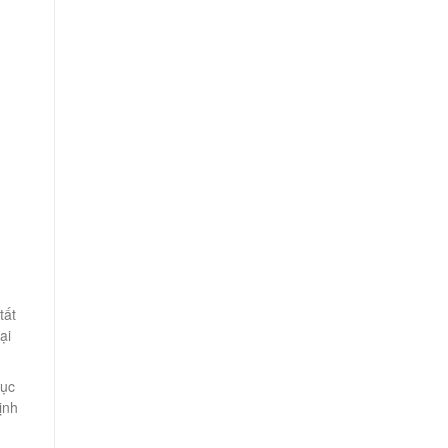
tất
ại
mục
ịnh