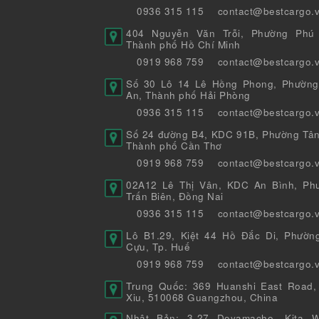
0936 315 115
contact@bestcargo.
404 Nguyễn Văn Trỗi, Phường Phú 
Thành phố Hồ Chí Minh
0919 968 759
contact@bestcargo.
Số 30 Lô 14 Lê Hồng Phong, Phường
An, Thành phố Hải Phòng
0936 315 115
contact@bestcargo.
Số 24 đường B4, KDC 91B, Phường Tân
Thành phố Cần Thơ
0919 968 759
contact@bestcargo.
02A12 Lê Thị Vân, KDC An Bình, Ph
Trấn Biên, Đồng Nai
0936 315 115
contact@bestcargo.
Lô B1.29, Kiệt 44 Hồ Đắc Di, Phườn
Cựu, Tp. Huế
0919 968 759
contact@bestcargo.
Trung Quốc: 369 Huanshi East Road,
Xiu, 510068 Guangzhou, China
Nhật Bản: 3-27 Doyamacho, Kita W