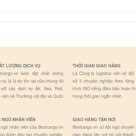
ẤT LƯỢNG DỊCH VỤ
THỜI GIAN GIAO HÀNG
tcargo.vn luôn đặt chất lượng
Là Công ty logistics nên có đội
h vụ là lý do tồn tại của chúng tôi
xử lí chuyên nghiệp theo từng
 với các dịch vụ Air, Sea, Rail,
trình ISO riêng đảm bảo hoàn t
 vận và Trucking nội địa và Quốc
trong thời gian ngắn nhất.
I NGŨ NHÂN VIÊN
GIAO HÀNG TẬN NƠI
 ngũ nhân viên của Bestcargo.vn
Bestcargo.vn có đội ngũ chuyên 
go được đào tạo chuyên nghiệp,
giao hàng tận nơi tại nội thành,