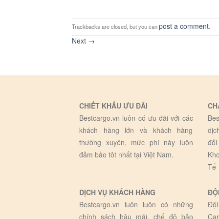
post a comment
Trackbacks are closed, but you can
.
Next
→
CHIẾT KHẤU ƯU ĐÃI
CH
Bestcargo.vn luôn có ưu đãi với các
Bes
khách hàng lớn và khách hàng
dịc
thường xuyên, mức phí này luôn
đối
đảm bảo tôt nhất tại Việt Nam.
Kho
Tế
DỊCH VỤ KHÁCH HÀNG
ĐỘ
Bestcargo.vn luôn luôn có những
Đội
chính sách hậu mãi, chế độ bảo
Car