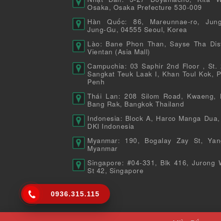
Osaka, Osaka Prefecture 530-009
Hàn Quốc: 86, Mareunnae-ro, Jung
Jung-Gu, 04555 Seoul, Korea
Lào: Bane Phon Than, Sayse Tha Distr
Vientan (Asia Mall)
Campuchia: 03 Saphir 2nd Floor , St. 
Sangkat Teuk Laak I, Khan Toul Kok, 
Penh
Thái Lan: 208 Silom Road, Kwaeng, 
Bang Rak, Bangkok Thailand
Indonesia: Block A, Harco Manga Dua,
DKI Indonesia
Myanmar: 190, Bogalay Zay St, Yan
Myanmar
Singapore: #04-331, Blk 416, Jurong 
St 42, Singapore
0936.315.115