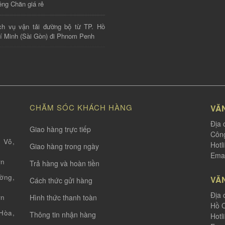
êng Chăn giá rẻ
ch vụ vận tải đường bộ từ TP. Hồ
í Minh (Sài Gòn) đi Phnom Penh
CHĂM SÓC KHÁCH HÀNG
VĂ
Địa 
Giao hàng trực tiếp
Công
 Võ,
Hotl
Giao hàng trong ngày
Emai
vn
Trả hàng và hoàn tiền
ờng,
VĂ
Cách thức gửi hàng
Địa 
Hình thức thanh toàn
vn
Hồ C
òa,
Thông tin nhận hàng
Hotl