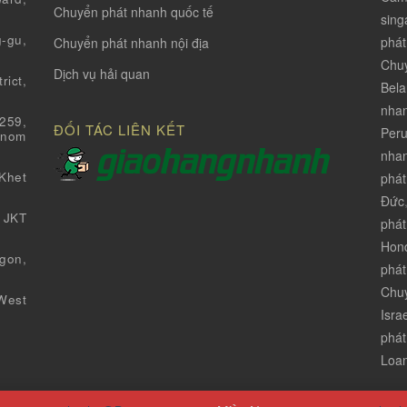
Chuyển phát nhanh quốc tế
sing
-gu,
phát
Chuyển phát nhanh nội địa
Chuy
Dịch vụ hải quan
ict,
Bela
nha
259,
ĐỐI TÁC LIÊN KẾT
Per
Pnom
nhan
Khet
phát
Đức
 JKT
phát
Hon
gon,
phát
Chuy
West
Isra
phát
Loa