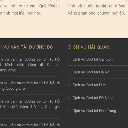
c vụ hỗ trợ tư vấn Quý Khách
tỉnh và nước ngoài sẽ thông
ệt tình mọi lúc, mọi nơi.
kênh phân phối chuyên nghiệp.
H VỤ VẬN TẢI ĐƯỜNG BỘ
DỊCH VỤ HẢI QUAN
ch vụ vận tải đường bộ từ TP. Hồ
Dịch vụ Cod tại Sài Gòn
hí Minh (Sài Gòn) đi Kampot
ampuchia)
Dịch vụ Cod tại Hà Nội
ch vụ vận tải đường bộ từ Hà Nội đi
Dịch vụ Cod tại Huế
ung Quốc giá rẻ
Dịch vụ Cod tại Đà Nẵng
ch vụ vận tải đường bộ từ TP. Hồ
í Minh (Sài Gòn) đi Viêng Chăn giá
Dịch vụ Cod tại Nha Trang
ch vụ vận tải đường bộ từ Hà Nội đi