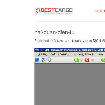
Skip
to
GIỚI 
content
hai-quan-dien-tu
Published
18/11/2016
at
1208 × 768
in
DỊCH V