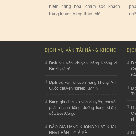
hiểm hàng hóa, chăm sóc khách
phụ
hàng khách hàng thân thiết.
nhi
DỊCH VỤ VẬN TẢI HÀNG KHÔNG
DỊC
Dịch vụ vận chuyển hàng không đi
Dị
Brazil giá rẻ
C
(C
Dịch vụ vận chuyển hàng không Anh
Quốc chuyên nghiệp, uy tín
Dị
Tr
Bảng giá dịch vụ vận chuyển, chuyển
phát nhanh bằng đường hàng không
Dị
của BestCargo
Ch
rẻ
BÁO GIÁ HÀNG KHÔNG XUẤT KHẨU
NHẬT BẢN – GIÁ RẺ
Dị