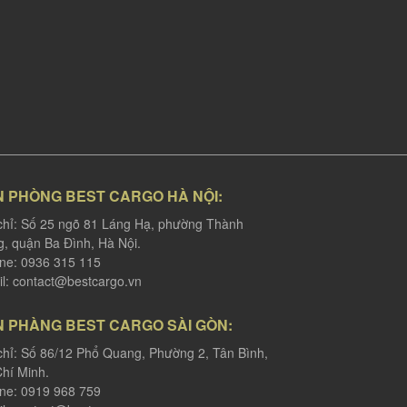
N PHÒNG BEST CARGO HÀ NỘI:
chỉ: Số 25 ngõ 81 Láng Hạ, phường Thành
, quận Ba Đình, Hà Nội.
ine: 0936 315 115
l:
contact@bestcargo.vn
N PHÀNG BEST CARGO SÀI GÒN:
chỉ: Số 86/12 Phổ Quang, Phường 2, Tân Bình,
hí Minh.
ine: 0919 968 759