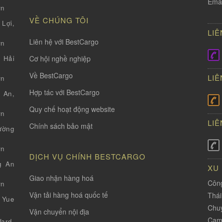
Emai
vn
VỀ CHÚNG TÔI
Lợi,
LIÊ
Liên hệ với BestCargo
vn
Cơ hội nghề nghiệp
 Hải
Về BestCargo
LIÊ
vn
Hợp tác với BestCargo
 An,
Quy chế hoạt động website
vn
LIÊ
Chính sách bảo mật
ường
vn
DỊCH VỤ CHÍNH BESTCARGO
g An
XU
Giao nhận hàng hoá
Công
vn
Vận tải hàng hoá quốc tế
Thá
 Yue
Chuy
Vận chuyển nội địa
Cam
ard,