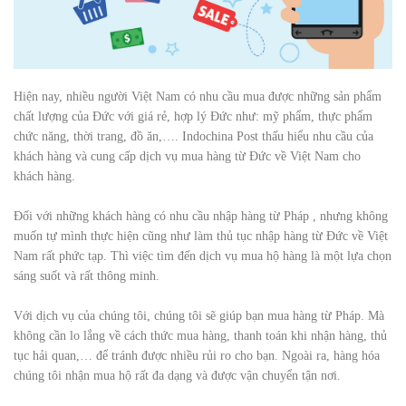
Hiện
nay,
nhiều
người
Việt
Nam
có
nhu
cầu
mua
được
những
sản
phẩm
chất
lượng
của
Đức
với
giá
rẻ,
hợp
lý Đức như: mỹ phẩm, thực phẩm
chức năng, thời trang, đồ ăn,….
Indochina Post
thấu
hiểu
nhu
cầu
của
khách
hàng
và
cung
cấp
dịch
vụ
mua
hàng
từ
Đức
về
Việt
Nam
cho
khách
hàng.
Đối
với
những
khách
hàng
có
nhu
cầu
nhập
hàng
từ
Pháp
,
nhưng
không
muốn
tự
mình
thực
hiện
cũng
như làm
thủ
tục
nhập
hàng
từ
Đức
về
Việt
Nam
rất
phức
tạp. T
hì
việc
tìm
đến
dịch
vụ
mua
hộ
hàng
là
một
lựa
chọn
sáng
suốt và
rất
thông
minh.
Với
dịch
vụ
của
chúng
tôi,
chúng
tôi
sẽ
giúp
bạn
mua hàng từ
Pháp. M
à
không
cần
lo
lắng
về
cách
thức
mua
hàng,
thanh
toán
khi
nhận
hàng,
thủ
tục
hải
quan,… để
tránh
được
nhiều
rủi
ro cho bạn.
Ngoài
ra,
hàng
hóa
chúng tôi nhận mua hộ rất
đa
dạng
và
được
vận
chuyển
tận
nơi.