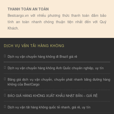
THANH TOÁN AN TOÀN
Bestcargo.vn với nhiếu phương thức thanh toán đảm bảo
tính an toàn nhanh chóng thuận tiện nhất đến với Quý
Khách.
DỊCH VỤ VẬN TẢI HÀNG KHÔNG
Dịch vụ vận chuyển hàng không đi Brazil giá rẻ
Dịch vụ vận chuyển hàng không Anh Quốc chuyên nghiệp, uy tín
Bảng giá dịch vụ vận chuyển, chuyển phát nhanh bằng đường hàng
không của BestCargo
BÁO GIÁ HÀNG KHÔNG XUẤT KHẨU NHẬT BẢN – GIÁ RẺ
Dịch vụ vận tải hàng không quốc tế nhanh, giá rẻ, uy tín