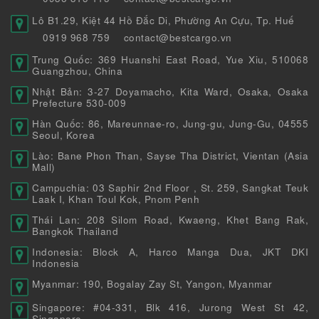
Lô B1.29, Kiệt 44 Hồ Đắc Di, Phường An Cựu, Tp. Huế
0919 968 759
contact@bestcargo.vn
Trung Quốc: 369 Huanshi East Road, Yue Xiu, 510068
Guangzhou, China
Nhật Bản: 3-27 Doyamacho, Kita Ward, Osaka, Osaka
Prefecture 530-009
Hàn Quốc: 86, Mareunnae-ro, Jung-gu, Jung-Gu, 04555
Seoul, Korea
Lào: Bane Phon Than, Sayse Tha District, Vientan (Asia
Mall)
Campuchia: 03 Saphir 2nd Floor , St. 259, Sangkat Teuk
Laak I, Khan Toul Kok, Pnom Penh
Thái Lan: 208 Silom Road, Kwaeng, Khet Bang Rak,
Bangkok Thailand
Indonesia: Block A, Harco Manga Dua, JKT DKI
Indonesia
Myanmar: 190, Bogalay Zay St, Yangon, Myanmar
Singapore: #04-331, Blk 416, Jurong West St 42,
Singapore