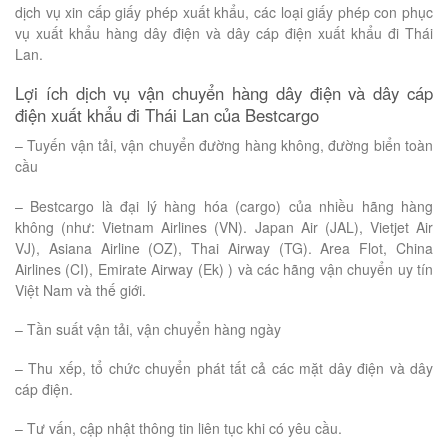
dịch vụ xin cấp giấy phép xuất khẩu, các loại giấy phép con phục
vụ xuất khẩu hàng dây điện và dây cáp điện xuất khẩu đi Thái
Lan.
Lợi ích dịch vụ vận chuyển hàng dây điện và dây cáp
điện xuất khẩu đi Thái Lan của Bestcargo
– Tuyến vận tải, vận chuyển đường hàng không, đường biển toàn
cầu
– Bestcargo là đại lý hàng hóa (cargo) của nhiều hãng hàng
không (như: Vietnam Airlines (VN). Japan Air (JAL), Vietjet Air
VJ), Asiana Airline (OZ), Thai Airway (TG). Area Flot, China
Airlines (CI), Emirate Airway (Ek) ) và các hãng vận chuyển uy tín
Việt Nam và thế giới.
– Tần suất vận tải, vận chuyển hàng ngày
– Thu xếp, tổ chức chuyển phát tất cả các mặt dây điện và dây
cáp điện.
– Tư vấn, cập nhật thông tin liên tục khi có yêu cầu.