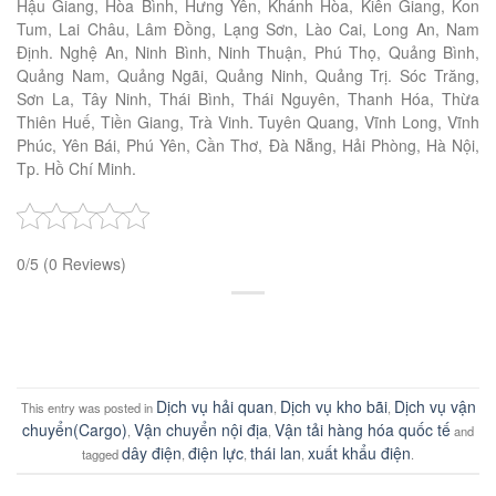
Hậu Giang, Hòa Bình, Hưng Yên, Khánh Hòa, Kiên Giang, Kon
Tum, Lai Châu, Lâm Đồng, Lạng Sơn, Lào Cai, Long An, Nam
Định. Nghệ An, Ninh Bình, Ninh Thuận, Phú Thọ, Quảng Bình,
Quảng Nam, Quảng Ngãi, Quảng Ninh, Quảng Trị. Sóc Trăng,
Sơn La, Tây Ninh, Thái Bình, Thái Nguyên, Thanh Hóa, Thừa
Thiên Huế, Tiền Giang, Trà Vinh. Tuyên Quang, Vĩnh Long, Vĩnh
Phúc, Yên Bái, Phú Yên, Cần Thơ, Đà Nẵng, Hải Phòng, Hà Nội,
Tp. Hồ Chí Minh.
0/5
(0 Reviews)
Dịch vụ hải quan
Dịch vụ kho bãi
Dịch vụ vận
This entry was posted in
,
,
chuyển(Cargo)
Vận chuyển nội địa
Vận tải hàng hóa quốc tế
,
,
and
dây điện
điện lực
thái lan
xuất khẩu điện
tagged
,
,
,
.