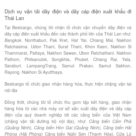
Dịch vụ vận tải dây điện và dây cáp điện xuất khẩu đi
Thái Lan
Tại Bestcargo, chúng tôi nhận tổ chức vận chuyển dây điện và
dây cáp điện xuất khẩu đến các thành phố lớn của Thái Lan như:
Bangkok.
Nonthaburi, Pak Kret, Hat Yai, Chiang Mai, Nakhon
Ratchasima. Udon Thani, Surat Thani, Khon Kaen, Nakhon Si
Thammarat, Pattaya, Nakhon Sawan, Ubon Ratchathani. Nakhon
Pathom, Phitsanulok, Songkhla, Phuket. Chiang Rai, Yala,
Saraburi. LampangTrang, Samut Prakan, Samut Sakhon,
Rayong. Nakhon Si Ayutthaya.
Bestcargo tổ chức giao nhận hàng hóa, thực hiện chặng vận tai
nội địa
Đồng thời, chúng tôi tổ chức thu gom tập kết hàng, giao nhận
hàng hóa từ các nhà máy cơ sở sản xuất dây điện và dây cáp
điện của quý doanh nghiệp tới các cảng biển của Việt Nam
(chặng vận tải đường bộ nội địa), như:
Cảng biển Cẩm Phả
(Quảng Ninh), Cảng biển Hòn Gai (Quảng Ninh), Cảng biển Hải
Phòng (Hải Phòng)
Cảng biển Nghi Sơn (Thanh Hóa), Cửa Lò