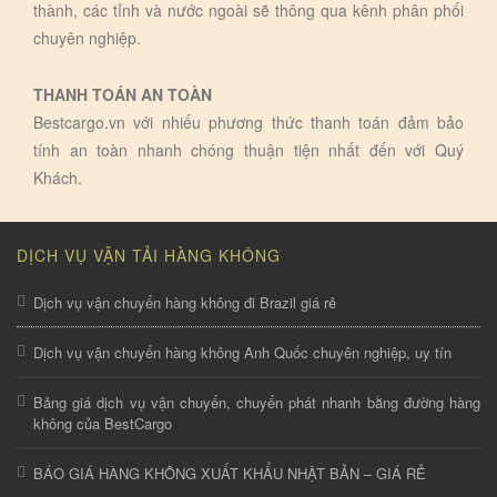
thành, các tỉnh và nước ngoài sẽ thông qua kênh phân phối
chuyên nghiệp.
THANH TOÁN AN TOÀN
Bestcargo.vn với nhiếu phương thức thanh toán đảm bảo
tính an toàn nhanh chóng thuận tiện nhất đến với Quý
Khách.
DỊCH VỤ VẬN TẢI HÀNG KHÔNG
Dịch vụ vận chuyển hàng không đi Brazil giá rẻ
Dịch vụ vận chuyển hàng không Anh Quốc chuyên nghiệp, uy tín
Bảng giá dịch vụ vận chuyển, chuyển phát nhanh bằng đường hàng
không của BestCargo
BÁO GIÁ HÀNG KHÔNG XUẤT KHẨU NHẬT BẢN – GIÁ RẺ