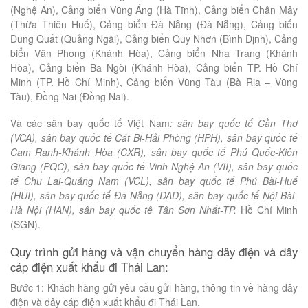
(Nghệ An), Cảng biển Vũng Áng (Hà Tĩnh), Cảng biển Chân Mây
(Thừa Thiên Huế), Cảng biển Đà Nẵng (Đà Nẵng), Cảng biển
Dung Quất (Quảng Ngãi), Cảng biển Quy Nhơn (Bình Định), Cảng
biển Vân Phong (Khánh Hòa), Cảng biển Nha Trang (Khánh
Hòa), Cảng biển Ba Ngòi (Khánh Hòa), Cảng biển TP. Hồ Chí
Minh (TP. Hồ Chí Minh), Cảng biển Vũng Tàu (Bà Rịa – Vũng
Tàu), Đồng Nai (Đồng Nai).
Và các sân bay quốc tế Việt Nam
: sân bay quốc tế Cần Thơ
(VCA), sân bay quốc tế Cát Bi-Hải Phòng (HPH), sân bay quốc tế
Cam Ranh-Khánh Hòa (CXR), sân bay quốc tế Phú Quốc-Kiên
Giang (PQC), sân bay quốc tế Vinh-Nghệ An (VII), sân bay quốc
tế Chu Lai-Quảng Nam (VCL), sân bay quốc tế Phú Bài-Huế
(HUI), sân bay quốc tế Đà Nẵng (DAD), sân bay quốc tế Nội Bài-
Hà Nội (HAN), sân bay quốc tê Tân Sơn Nhất-TP.
Hồ Chí Minh
(SGN).
Quy trình gửi hàng và vận chuyển hàng dây điện và dây
cáp điện xuất khẩu đi Thái Lan:
Bước 1: Khách hàng gửi yêu cầu gửi hàng, thông tin về hàng dây
điện và dây cáp điện xuất khẩu đi Thái Lan.