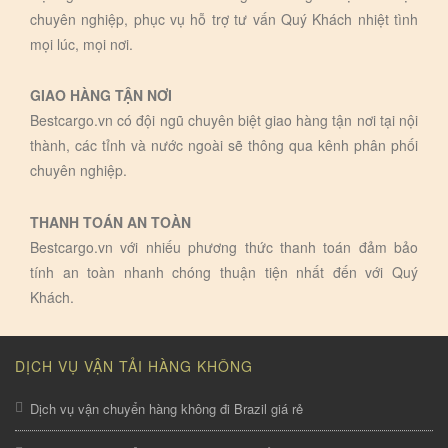
chuyên nghiệp, phục vụ hỗ trợ tư vấn Quý Khách nhiệt tình
mọi lúc, mọi nơi.
GIAO HÀNG TẬN NƠI
Bestcargo.vn có đội ngũ chuyên biệt giao hàng tận nơi tại nội
thành, các tỉnh và nước ngoài sẽ thông qua kênh phân phối
chuyên nghiệp.
THANH TOÁN AN TOÀN
Bestcargo.vn với nhiếu phương thức thanh toán đảm bảo
tính an toàn nhanh chóng thuận tiện nhất đến với Quý
Khách.
DỊCH VỤ VẬN TẢI HÀNG KHÔNG
Dịch vụ vận chuyển hàng không đi Brazil giá rẻ