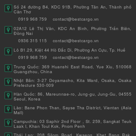
Số 24 đường B4, KDC 91B, Phường Tân An, Thành phố
Cần Thơ
0919 968 759
contact@bestcargo.vn
02A12 Lê Thị Vân, KDC An Bình, Phường Trấn Biên,
Đồng Nai
0936 315 115
contact@bestcargo.vn
Lô B1.29, Kiệt 44 Hồ Đắc Di, Phường An Cựu, Tp. Huế
0919 968 759
contact@bestcargo.vn
Trung Quốc: 369 Huanshi East Road, Yue Xiu, 510068
Guangzhou, China
Nhật Bản: 3-27 Doyamacho, Kita Ward, Osaka, Osaka
Prefecture 530-009
Hàn Quốc: 86, Mareunnae-ro, Jung-gu, Jung-Gu, 04555
Seoul, Korea
Lào: Bane Phon Than, Sayse Tha District, Vientan (Asia
Mall)
Campuchia: 03 Saphir 2nd Floor , St. 259, Sangkat Teuk
Laak I, Khan Toul Kok, Pnom Penh
Thái Lan: 208 Silom Road, Kwaeng, Khet Bang Rak,