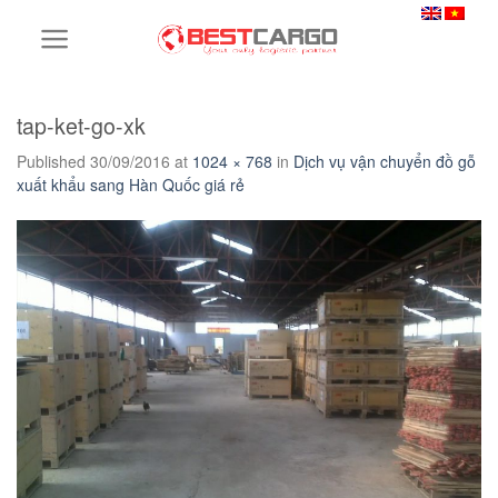
Skip
to
content
tap-ket-go-xk
Published
30/09/2016
at
1024 × 768
in
Dịch vụ vận chuyển đồ gỗ
xuất khẩu sang Hàn Quốc giá rẻ