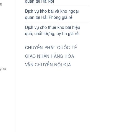
quan tại Hà Nội
ng
n
Dịch vụ kho bãi và kho ngoại
quan tại Hải Phòng giá rẻ
Dịch vụ cho thuê kho bãi hiệu
quả, chất lượng, uy tín giá rẻ
CHUYỂN PHÁT QUỐC TẾ
GIAO NHẬN HÀNG HÓA
VẬN CHUYỂN NỘI ĐỊA
 yêu