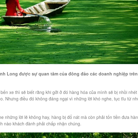
Vĩnh Long được sự quan tâm của đông đảo các doanh nghiệp trên
bến xe thì sẽ biết rằng khi gởi ở đó hàng hóa của mình sẽ bị nhồi nhét
. Nhưng điều đó không đáng ngại vì những lời khó nghe, tục tĩu từ n
e những lời lẽ không hay, hàng bị đổ nát mà còn phải tốn tiền đưa hà
ch nào khách đành phải chấp nhận chúng.