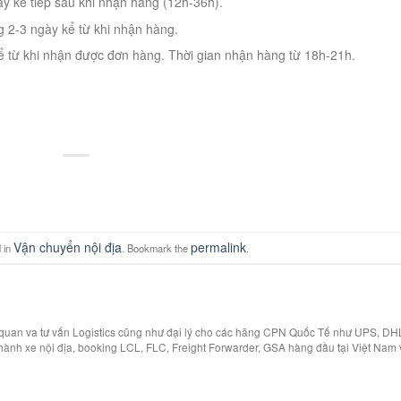
y kế tiếp sau khi nhận hàng (12h-36h).
g 2-3 ngày kể từ khi nhận hàng.
 từ khi nhận được đơn hàng. Thời gian nhận hàng từ 18h-21h.
Vận chuyển nội địa
permalink
 in
. Bookmark the
.
i quan va tư vấn Logistics cũng như đại lý cho các hãng CPN Quốc Tế như UPS, DH
hành xe nội địa, booking LCL, FLC, Freight Forwarder, GSA hàng đầu tại Việt Nam 