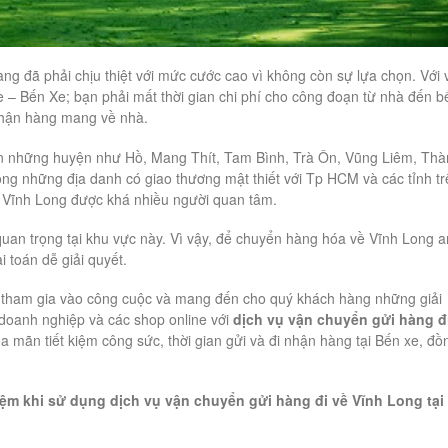
àng đã phải chịu thiệt với mức cước cao vì không còn sự lựa chọn. Với 
– Bến Xe; bạn phải mất thời gian chi phí cho công đoạn từ nhà đến b
nhận hàng mang về nhà.
ến những huyện như Hồ, Mang Thít, Tam Bình, Trà Ôn, Vũng Liêm, Th
ong những địa danh có giao thương mật thiết với Tp HCM và các tỉnh tr
ề Vĩnh Long
được khá nhiều người quan tâm.
quan trọng tại khu vực này. Vì vậy, để chuyển hàng hóa về Vĩnh Long a
i toán dễ giải quyết.
ã tham gia vào công cuộc và mang đến cho quý khách hàng những giải
doanh nghiệp và các shop online với
dịch vụ vận chuyển gửi hàng đ
a mãn tiết kiệm công sức, thời gian gửi và đi nhận hàng tại Bến xe, đồ
ệm khi sử dụng dịch vụ vận chuyển gửi hàng đi về Vĩnh Long tại