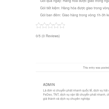
Gói qua ngày: Hàng hóa được giao trong ngà
Gói tiết kiệm: Hàng hóa được giao trong vòn
Gói ban đêm: Giao hàng trong vòng 1h-3h kể
0/5
(0 Reviews)
This entry was posted
ADMIN
Là đơn vị chuyển phát nhanh quốc tế, dịch vụ hả
FeDex, TNT, dịch vụ vận tải chuyển phát nhanh, c
giá thành và dịch vụ chuyên nghiệp