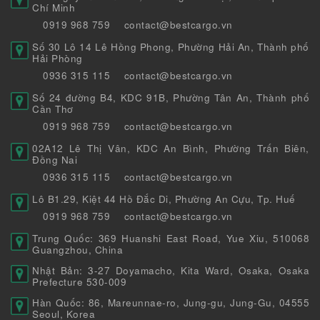
Chí Minh
0919 968 759
contact@bestcargo.vn
Số 30 Lô 14 Lê Hồng Phong, Phường Hải An, Thành phố
Hải Phòng
0936 315 115
contact@bestcargo.vn
Số 24 đường B4, KDC 91B, Phường Tân An, Thành phố
Cần Thơ
0919 968 759
contact@bestcargo.vn
02A12 Lê Thị Vân, KDC An Bình, Phường Trấn Biên,
Đồng Nai
0936 315 115
contact@bestcargo.vn
Lô B1.29, Kiệt 44 Hồ Đắc Di, Phường An Cựu, Tp. Huế
0919 968 759
contact@bestcargo.vn
Trung Quốc: 369 Huanshi East Road, Yue Xiu, 510068
Guangzhou, China
Nhật Bản: 3-27 Doyamacho, Kita Ward, Osaka, Osaka
Prefecture 530-009
Hàn Quốc: 86, Mareunnae-ro, Jung-gu, Jung-Gu, 04555
Seoul, Korea