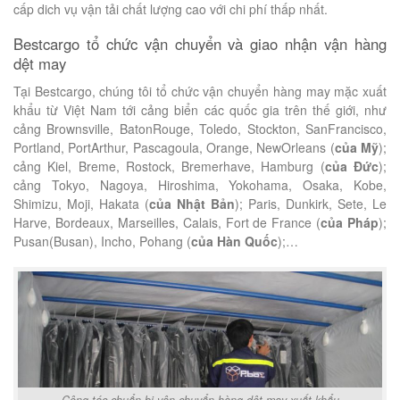
cấp dich vụ vận tải chất lượng cao với chi phí thấp nhất.
Bestcargo tổ chức vận chuyển và giao nhận vận hàng
dệt may
Tại Bestcargo, chúng tôi tổ chức vận chuyển hàng may mặc xuất
khẩu từ Việt Nam tới cảng biển các quốc gia trên thế giới, như
cảng Brownsville, BatonRouge, Toledo, Stockton, SanFrancisco,
Portland, PortArthur, Pascagoula, Orange, NewOrleans (
của Mỹ
);
cảng Kiel, Breme, Rostock, Bremerhave, Hamburg (
của Đức
);
cảng Tokyo, Nagoya, Hiroshima, Yokohama, Osaka, Kobe,
Shimizu, Moji, Hakata (
của Nhật Bản
); Paris, Dunkirk, Sete, Le
Harve, Bordeaux, Marseilles, Calais, Fort de France (
của Pháp
);
Pusan(Busan), Incho, Pohang (
của Hàn Quốc
);…
Công tác chuẩn bị vận chuyển hàng dệt may xuất khẩu