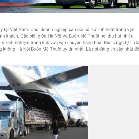
ay tại Việt Nam. Các doanh nghiệp cần đòi hỏi sự linh hoạt trong vận
nh khách. Đặc biệt giữa Hà Nội Và Buôn Mê Thuột nơi thu hút nhiều
m kinh nghiệm trong lĩnh vực vận chuyển hàng hóa, Bestcargo tự tin l
 không Hà Nội Buôn Mê Thuột uy tín nhất. Là nơi đáng tin cậy nhất đố