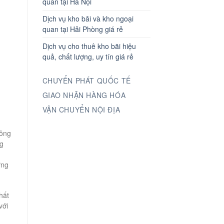
quan tại Hà Nội
Dịch vụ kho bãi và kho ngoại
quan tại Hải Phòng giá rẻ
Dịch vụ cho thuê kho bãi hiệu
quả, chất lượng, uy tín giá rẻ
CHUYỂN PHÁT QUỐC TẾ
GIAO NHẬN HÀNG HÓA
VẬN CHUYỂN NỘI ĐỊA
hông
ng
ừng
hất
với