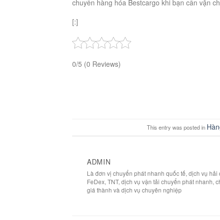
chuyển hàng hóa Bestcargo khi bạn cần vận c
[:]
0/5
(0 Reviews)
Hàn
This entry was posted in
ADMIN
Là đơn vị chuyển phát nhanh quốc tế, dịch vụ hả
FeDex, TNT, dịch vụ vận tải chuyển phát nhanh, c
giá thành và dịch vụ chuyên nghiệp