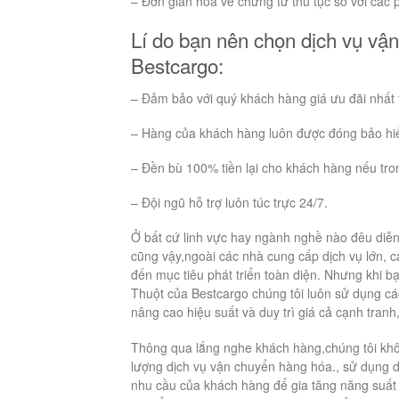
– Đơn giản hóa về chứng từ thủ tục so với các 
Lí do bạn nên chọn dịch vụ v
Bestcargo:
– Đảm bảo với quý khách hàng giá ưu đãi nhất 
– Hàng của khách hàng luôn được đóng bảo hiể
– Đền bù 100% tiền lại cho khách hàng nếu tro
– Đội ngũ hỗ trợ luôn túc trực 24/7.
Ở bất cứ linh vực hay ngành nghề nào đêu diễ
cũng vậy,ngoài các nhà cung cấp dịch vụ lớn, 
đến mục tiêu phát triển toàn diện. Nhưng khi
Thuột của Bestcargo chúng tôi luôn sử dụng cá
nâng cao hiệu suất và duy trì giá cả cạnh tranh
Thông qua lắng nghe khách hàng,chúng tôi khôn
lượng dịch vụ vận chuyển hàng hóa., sử dụng dị
nhu cầu của khách hàng để gia tăng năng suất 