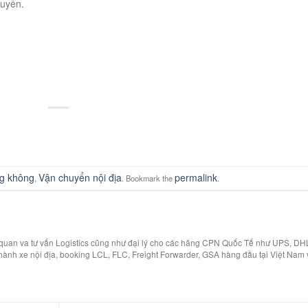
huyển.
g không
Vận chuyển nội địa
permalink
,
. Bookmark the
.
i quan va tư vấn Logistics cũng như đại lý cho các hãng CPN Quốc Tế như UPS, DH
hành xe nội địa, booking LCL, FLC, Freight Forwarder, GSA hàng đầu tại Việt Nam 