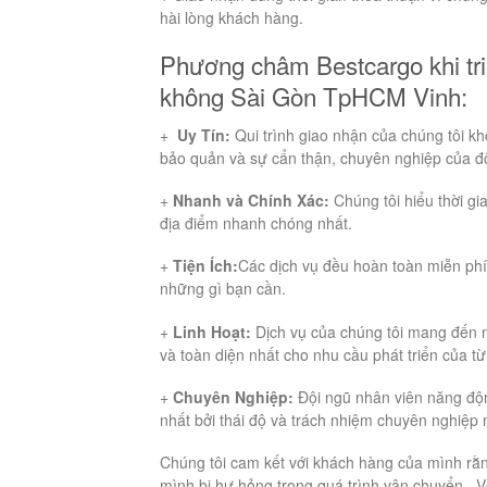
hài lòng khách hàng.
Phương châm Bestcargo khi tri
không Sài Gòn TpHCM Vinh:
+
Uy Tín:
Qui trình giao nhận của chúng tôi kh
bảo quản và sự cẩn thận, chuyên nghiệp của độ
+
Nhanh và Chính Xác:
Chúng tôi hiểu thời gi
địa điểm nhanh chóng nhất.
+
Tiện Ích:
Các dịch vụ đều hoàn toàn miễn phí,
những gì bạn cần.
+
Linh Hoạt:
Dịch vụ của chúng tôi mang đến n
và toàn diện nhất cho nhu cầu phát triển của từ
+
Chuyên Nghiệp:
Đội ngũ nhân viên năng độn
nhất bởi thái độ và trách nhiệm chuyên nghiệp 
Chúng tôi cam kết với khách hàng của mình rằ
mình bị hư hỏng trong quá trình vận chuyển . V