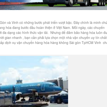
 Gòn và Vinh có những bước phát triển vượt bậc. Đây chính là minh ch
 hàng hóa đang bước đầu hoàn thiện ở Việt Nam. Mỗi ngày, các chuyến
 với đa dạng các hình thức vận tải. Nhưng để đảm bảo hàng hóa luôn đ
thời gian nhanh , bạn cần phải lựa chọn một nhà vận chuyển uy tín chất
 cấp dịch vụ vận chuyển hàng hóa hàng không Sài gòn TpHCM Vinh ch