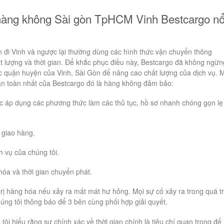
hàng không Sài gòn TpHCM Vinh Bestcargo nổ
n đi Vinh và ngược lại thường dùng các hình thức vận chuyển thông
 lượng và thời gian. Để khắc phục điều này, Bestcargo đã không ngừn
c quận huyện của Vinh, Sài Gòn để nâng cao chất lượng của dịch vụ. 
n toàn nhất của Bestcargo đó là hàng không đảm bảo:
c áp dụng các phương thức làm các thủ tục, hồ sơ nhanh chóng gọn lẹ
 giao hàng.
h vụ của chúng tôi.
óa và thời gian chuyển phát.
rị hàng hóa nếu xảy ra mất mát hư hỏng. Mọi sự cố xảy ra trong quá t
úng tôi thông báo để 3 bên cùng phối hợp giải quyết.
tôi hiểu rằng sự chính xác về thời gian chính là tiêu chí quan trọng để