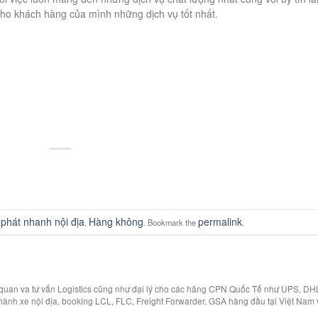
cho khách hàng của mình những dịch vụ tốt nhất.
phát nhanh nội địa
Hàng không
permalink
,
. Bookmark the
.
i quan va tư vấn Logistics cũng như đại lý cho các hãng CPN Quốc Tế như UPS, DH
hành xe nội địa, booking LCL, FLC, Freight Forwarder, GSA hàng đầu tại Việt Nam 