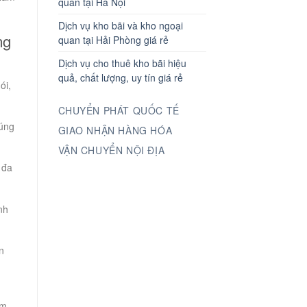
quan tại Hà Nội
Dịch vụ kho bãi và kho ngoại
ng
quan tại Hải Phòng giá rẻ
Dịch vụ cho thuê kho bãi hiệu
quả, chất lượng, uy tín giá rẻ
ói,
CHUYỂN PHÁT QUỐC TẾ
đúng
GIAO NHẬN HÀNG HÓA
VẬN CHUYỂN NỘI ĐỊA
 đa
nh
n
àm