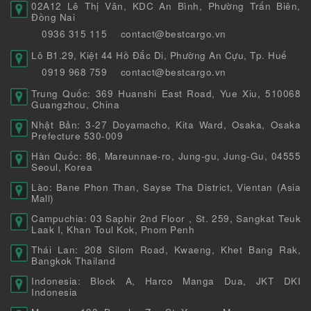
02A12 Lê Thị Vân, KDC An Bình, Phường Trấn Biên,
Đồng Nai
0936 315 115
contact@bestcargo.vn
Lô B1.29, Kiệt 44 Hồ Đắc Di, Phường An Cựu, Tp. Huế
0919 968 759
contact@bestcargo.vn
Trung Quốc: 369 Huanshi East Road, Yue Xiu, 510068
Guangzhou, China
Nhật Bản: 3-27 Doyamacho, Kita Ward, Osaka, Osaka
Prefecture 530-009
Hàn Quốc: 86, Mareunnae-ro, Jung-gu, Jung-Gu, 04555
Seoul, Korea
Lào: Bane Phon Than, Sayse Tha District, Vientan (Asia
Mall)
Campuchia: 03 Saphir 2nd Floor , St. 259, Sangkat Teuk
Laak I, Khan Toul Kok, Pnom Penh
Thái Lan: 208 Silom Road, Kwaeng, Khet Bang Rak,
Bangkok Thailand
Indonesia: Block A, Harco Manga Dua, JKT DKI
Indonesia