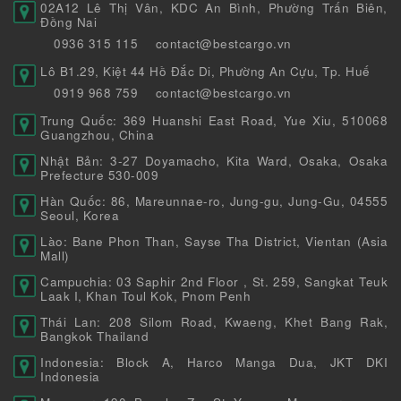
02A12 Lê Thị Vân, KDC An Bình, Phường Trấn Biên,
Đồng Nai
0936 315 115
contact@bestcargo.vn
Lô B1.29, Kiệt 44 Hồ Đắc Di, Phường An Cựu, Tp. Huế
0919 968 759
contact@bestcargo.vn
Trung Quốc: 369 Huanshi East Road, Yue Xiu, 510068
Guangzhou, China
Nhật Bản: 3-27 Doyamacho, Kita Ward, Osaka, Osaka
Prefecture 530-009
Hàn Quốc: 86, Mareunnae-ro, Jung-gu, Jung-Gu, 04555
Seoul, Korea
Lào: Bane Phon Than, Sayse Tha District, Vientan (Asia
Mall)
Campuchia: 03 Saphir 2nd Floor , St. 259, Sangkat Teuk
Laak I, Khan Toul Kok, Pnom Penh
Thái Lan: 208 Silom Road, Kwaeng, Khet Bang Rak,
Bangkok Thailand
Indonesia: Block A, Harco Manga Dua, JKT DKI
Indonesia