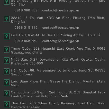
Số 24 đường B4, KDC 91B, Phường Tân An, Thành phố
Cần Thơ
0919 968 759
contact@bestcargo.vn
02A12 Lê Thị Vân, KDC An Bình, Phường Trấn Biên,
Đồng Nai
0936 315 115
contact@bestcargo.vn
Lô B1.29, Kiệt 44 Hồ Đắc Di, Phường An Cựu, Tp. Huế
0919 968 759
contact@bestcargo.vn
Trung Quốc: 369 Huanshi East Road, Yue Xiu, 510068
Guangzhou, China
Nhật Bản: 3-27 Doyamacho, Kita Ward, Osaka, Osaka
Prefecture 530-009
Hàn Quốc: 86, Mareunnae-ro, Jung-gu, Jung-Gu, 04555
Seoul, Korea
Lào: Bane Phon Than, Sayse Tha District, Vientan (Asia
Mall)
Campuchia: 03 Saphir 2nd Floor , St. 259, Sangkat Teuk
Laak I, Khan Toul Kok, Pnom Penh
Thái Lan: 208 Silom Road, Kwaeng, Khet Bang Rak,
Bangkok Thailand