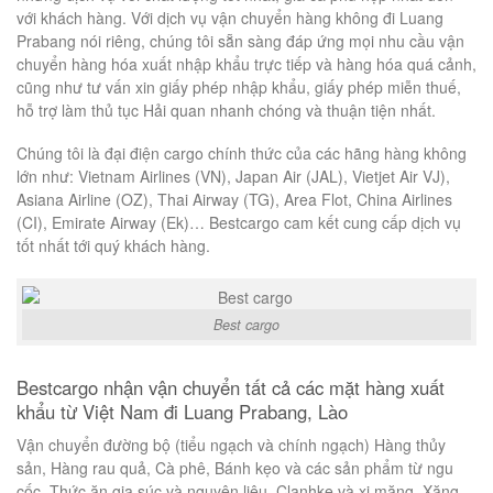
với khách hàng. Với dịch vụ vận chuyển hàng không đi Luang
Prabang nói riêng, chúng tôi sẵn sàng đáp ứng mọi nhu cầu vận
chuyển hàng hóa xuất nhập khẩu trực tiếp và hàng hóa quá cảnh,
cũng như tư vấn xin giấy phép nhập khẩu, giấy phép miễn thuế,
hỗ trợ làm thủ tục Hải quan nhanh chóng và thuận tiện nhất.
Chúng tôi là đại điện cargo chính thức của các hãng hàng không
lớn như: Vietnam Airlines (VN), Japan Air (JAL), Vietjet Air VJ),
Asiana Airline (OZ), Thai Airway (TG), Area Flot, China Airlines
(CI), Emirate Airway (Ek)… Bestcargo cam kết cung cấp dịch vụ
tốt nhất tới quý khách hàng.
Best cargo
Bestcargo nhận vận chuyển tất cả các mặt hàng xuất
khẩu từ Việt Nam đi Luang Prabang, Lào
Vận chuyển đường bộ (tiểu ngạch và chính ngạch) Hàng thủy
sản, Hàng rau quả, Cà phê, Bánh kẹo và các sản phẩm từ ngu
cốc, Thức ăn gia súc và nguyên liệu, Clanhke và xi măng, Xăng