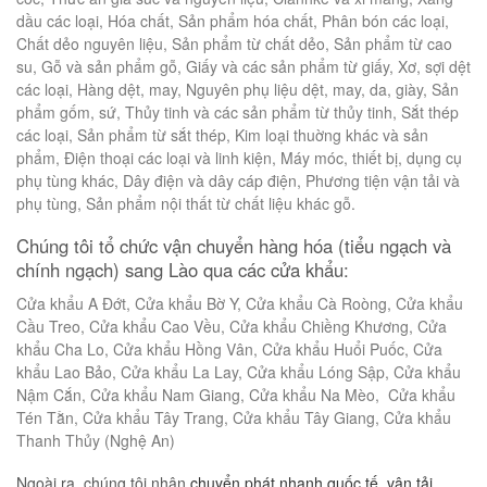
dầu các loại, Hóa chất, Sản phẩm hóa chất, Phân bón các loại,
Chất dẻo nguyên liệu, Sản phẩm từ chất dẻo, Sản phẩm từ cao
su, Gỗ và sản phẩm gỗ, Giấy và các sản phẩm từ giấy, Xơ, sợi dệt
các loại, Hàng dệt, may, Nguyên phụ liệu dệt, may, da, giày, Sản
phẩm gốm, sứ, Thủy tinh và các sản phẩm từ thủy tinh, Sắt thép
các loại, Sản phẩm từ sắt thép, Kim loại thuờng khác và sản
phẩm, Ðiện thoại các loại và linh kiện, Máy móc, thiết bị, dụng cụ
phụ tùng khác, Dây điện và dây cáp điện, Phương tiện vận tải và
phụ tùng, Sản phẩm nội thất từ chất liệu khác gỗ.
Chúng tôi tổ chức vận chuyển hàng hóa (tiểu ngạch và
chính ngạch) sang Lào qua các cửa khẩu:
Cửa khẩu A Đớt, Cửa khẩu Bờ Y, Cửa khẩu Cà Roòng, Cửa khẩu
Cầu Treo, Cửa khẩu Cao Vều, Cửa khẩu Chiềng Khương, Cửa
khẩu Cha Lo, Cửa khẩu Hồng Vân, Cửa khẩu Huổi Puốc, Cửa
khẩu Lao Bảo, Cửa khẩu La Lay, Cửa khẩu Lóng Sập, Cửa khẩu
Nậm Cắn, Cửa khẩu Nam Giang, Cửa khẩu Na Mèo, Cửa khẩu
Tén Tằn, Cửa khẩu Tây Trang, Cửa khẩu Tây Giang, Cửa khẩu
Thanh Thủy (Nghệ An)
Ngoài ra, chúng tôi nhận
chuyển phát nhanh quốc tế
,
vận tải