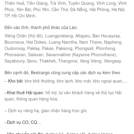
Thiên Huế, Tiền Giang, Trà Vinh, Tuyên Quang, Vĩnh Long, Vĩnh
Phúc, Yên Bái, Phú Yên, Cần Thơ, Đà Nẵng, Hải Phòng, Hà Nội,
TP. Hồ Chí Minh.
Đến các tỉnh, thành phố khác của Lào:
Viêng Chăn (thủ đô), Luangprabang, Attapeu, Ban Houayxay,
Bounneua, Hat Dokeo, Luang Namtha, Nam Thane, Napheng,
Oudomxay, Paklay, Pakse, Paksong, Phongsali, Phonhong,
Phonsavan, Salavan, Savannakhet (Kaysone Phomvihane),
Sayaboury, Seno, Thakhek, Thangone, Vang Vieng, Viengsay.
Bên cạnh đó, Bestcargo cũng cung cấp các dịch vụ kèm theo
–
Kho bãi
: kho khô thường, kho lạnh, kho mát, kho ngoại quan,…
–
Khai thuê Hải quan
: hỗ trợ, tư vấn khách hàng về thủ tục Hải
quan, thông quan hàng hóa.
– Dịch vụ nâng hạ, giao nhận hàng trọn gói.
–
Dịch vụ CO, CQ
…
–
Vận chuyển nội địa
: đường bộ, đường sắt, đường không