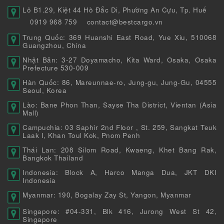
Lô B1.29, Kiệt 44 Hồ Đắc Di, Phường An Cựu, Tp. Huế
0919 968 759
contact@bestcargo.vn
Trung Quốc: 369 Huanshi East Road, Yue Xiu, 510068
Guangzhou, China
Nhật Bản: 3-27 Doyamacho, Kita Ward, Osaka, Osaka
Prefecture 530-009
Hàn Quốc: 86, Mareunnae-ro, Jung-gu, Jung-Gu, 04555
Seoul, Korea
Lào: Bane Phon Than, Sayse Tha District, Vientan (Asia
Mall)
Campuchia: 03 Saphir 2nd Floor , St. 259, Sangkat Teuk
Laak I, Khan Toul Kok, Pnom Penh
Thái Lan: 208 Silom Road, Kwaeng, Khet Bang Rak,
Bangkok Thailand
Indonesia: Block A, Harco Manga Dua, JKT DKI
Indonesia
Myanmar: 190, Bogalay Zay St, Yangon, Myanmar
Singapore: #04-331, Blk 416, Jurong West St 42,
Singapore