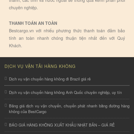
thành, các tỉnh và nước ngoài sẽ thông qua kênh phân phối
chuyên nghiệp.
THANH TOÁN AN TOÀN
Bestcargo.vn với nhiếu phương thức thanh toán đảm bảo
tính an toàn nhanh chóng thuận tiện nhất đến với Quý
Khách.
DỊCH VỤ VẬN TẢI HÀNG KHÔNG
Dịch vụ vận chuyển hàng không đi Brazil giá rẻ
Dịch vụ vận chuyển hàng không Anh Quốc chuyên nghiệp, uy tín
Bảng giá dịch vụ vận chuyển, chuyển phát nhanh bằng đường hàng
không của BestCargo
BÁO GIÁ HÀNG KHÔNG XUẤT KHẨU NHẬT BẢN – GIÁ RẺ