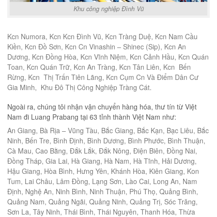
Khu công nghiệp Đình Vũ
Kcn Numora, Kcn Kcn Đình Vũ, Kcn Tràng Duệ, Kcn Nam Cầu
Kiền, Kcn Đồ Sơn, Kcn Cn Vinashin – Shinec (Sip), Kcn An
Dương, Kcn Đồng Hòa, Kcn Vĩnh Niệm, Kcn Cảnh Hầu, Kcn Quán
Toan, Kcn Quán Trữ, Kcn An Tràng, Kcn Tân Liên, Kcn Bến
Rừng, Kcn Thị Trấn Tiên Lãng, Kcn Cụm Cn Và Điểm Dân Cư
Gia Minh, Khu Đô Thị Công Nghiệp Tràng Cát.
Ngoài ra, chúng tôi nhận vận chuyển hàng hóa, thư tín từ Việt
Nam đi Luang Prabang tại 63 tỉnh thành Việt Nam như:
An Giang, Bà Rịa – Vũng Tàu, Bắc Giang, Bắc Kạn, Bạc Liêu, Bắc
Ninh, Bến Tre, Bình Định, Bình Dương, Bình Phước, Bình Thuận,
Cà Mau, Cao Bằng, Đắk Lắk, Đắk Nông, Điện Biên, Đồng Nai,
Đồng Tháp, Gia Lai, Hà Giang, Hà Nam, Hà Tĩnh, Hải Dương,
Hậu Giang, Hòa Bình, Hưng Yên, Khánh Hòa, Kiên Giang, Kon
Tum, Lai Châu, Lâm Đồng, Lạng Sơn, Lào Cai, Long An, Nam
Định, Nghệ An, Ninh Bình, Ninh Thuận, Phú Thọ, Quảng Bình,
Quảng Nam, Quảng Ngãi, Quảng Ninh, Quảng Trị, Sóc Trăng,
Sơn La, Tây Ninh, Thái Bình, Thái Nguyên, Thanh Hóa, Thừa