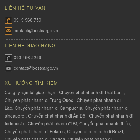
LIÊN HỆ TƯ VẤN
0919 968 759
contact@bestcargo.vn
LIÊN HỆ GIAO HÀNG
093 456 2259
contact@bestcargo.vn
XU HƯỚNG TÌM KIẾM
Công ty vận tải giao nhận
,
Chuyển phát nhanh đi Thái Lan
,
Chuyển phát nhanh đi Trung Quốc
,
Chuyển phát nhanh đi
Lào
,
Chuyển phát nhanh đi Campuchia
,
Chuyển phát nhanh đi
singapore
,
Chuyển phát nhanh đi Ấn Độ
,
Chuyển phát nhanh đi
Indonesia
,
Chuyển phát nhanh đi Bỉ
,
Chuyển phát nhanh đi Úc
,
Chuyển phát nhanh đi Belarus
,
Chuyển phát nhanh đi Brazil
,
Chuyển phát nhanh đi Canada
,
Chuyển phát nhanh đi