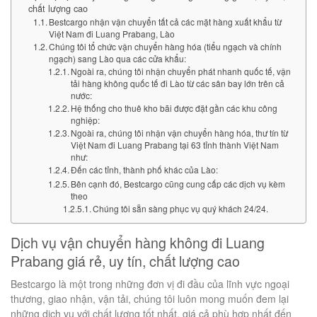
chất lượng cao
Bestcargo nhận vận chuyển tất cả các mặt hàng xuất khẩu từ
Việt Nam đi Luang Prabang, Lào
Chúng tôi tổ chức vận chuyển hàng hóa (tiểu ngạch và chính
ngạch) sang Lào qua các cửa khẩu:
Ngoài ra, chúng tôi nhận chuyển phát nhanh quốc tế, vận
tải hàng không quốc tế đi Lào từ các sân bay lớn trên cả
nước:
Hệ thống cho thuê kho bãi được đặt gần các khu công
nghiệp:
Ngoài ra, chúng tôi nhận vận chuyển hàng hóa, thư tín từ
Việt Nam đi Luang Prabang tại 63 tỉnh thành Việt Nam
như:
Đến các tỉnh, thành phố khác của Lào:
Bên cạnh đó, Bestcargo cũng cung cấp các dịch vụ kèm
theo
Chúng tôi sẵn sàng phục vụ quý khách 24/24.
Dịch vụ vận chuyển hàng không đi Luang
Prabang giá rẻ, uy tín, chất lượng cao
Bestcargo là một trong những đơn vị đi đầu của lĩnh vực ngoại
thương, giao nhận, vận tải, chúng tôi luôn mong muốn đem lại
những dịch vụ với chất lượng tốt nhất, giá cả phù hợp nhất đến