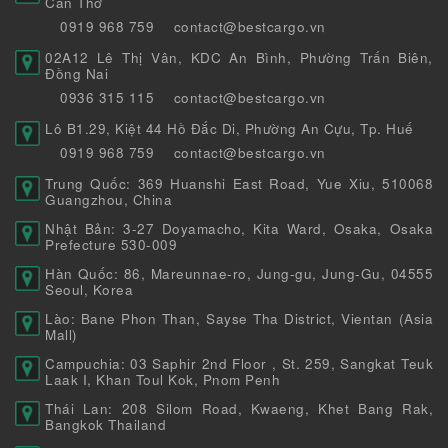
Cần Thơ
0919 968 759
contact@bestcargo.vn
02A12 Lê Thị Vân, KDC An Bình, Phường Trấn Biên,
Đồng Nai
0936 315 115
contact@bestcargo.vn
Lô B1.29, Kiệt 44 Hồ Đắc Di, Phường An Cựu, Tp. Huế
0919 968 759
contact@bestcargo.vn
Trung Quốc: 369 Huanshi East Road, Yue Xiu, 510068
Guangzhou, China
Nhật Bản: 3-27 Doyamacho, Kita Ward, Osaka, Osaka
Prefecture 530-009
Hàn Quốc: 86, Mareunnae-ro, Jung-gu, Jung-Gu, 04555
Seoul, Korea
Lào: Bane Phon Than, Sayse Tha District, Vientan (Asia
Mall)
Campuchia: 03 Saphir 2nd Floor , St. 259, Sangkat Teuk
Laak I, Khan Toul Kok, Pnom Penh
Thái Lan: 208 Silom Road, Kwaeng, Khet Bang Rak,
Bangkok Thailand