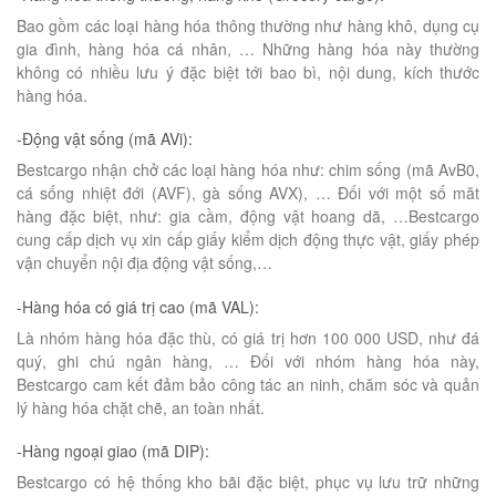
Bao gồm các loại hàng hóa thông thường như hàng khô, dụng cụ
gia đình, hàng hóa cá nhân, … Những hàng hóa này thường
không có nhiều lưu ý đặc biệt tới bao bì, nội dung, kích thước
hàng hóa.
-Động vật sống (mã AVi):
Bestcargo nhận chở các loại hàng hóa như: chim sống (mã AvB0,
cá sống nhiệt đới (AVF), gà sống AVX), … Đối với một số măt
hàng đặc biệt, như: gia cầm, động vật hoang dã, …Bestcargo
cung cấp dịch vụ xin cấp giấy kiểm dịch động thực vật, giấy phép
vận chuyển nội địa động vật sống,…
-Hàng hóa có giá trị cao (mã VAL):
Là nhóm hàng hóa đặc thù, có giá trị hơn 100 000 USD, như đá
quý, ghi chú ngân hàng, … Đối với nhóm hàng hóa này,
Bestcargo cam kết đảm bảo công tác an ninh, chăm sóc và quản
lý hàng hóa chặt chẽ, an toàn nhất.
-Hàng ngoại giao (mã DIP):
Bestcargo có hệ thống kho bãi đặc biệt, phục vụ lưu trữ những