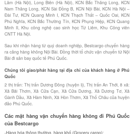
Lâm (Hà Nội), Long Biên (Hà Nội), KCN Bắc Thăng Long, KCN
Nam Thăng Long, KCN Sài Đồng B, KCN Nội Bài, KCN Hà Nội –
Đài Tư, KCN Quang Minh I, KCN Thạch Thất – Quốc Oai, KCN
Phú Nghĩa, KCN Bắc Thường Tín, KCN Phụng Hiệp, KCN Quang
Minh II, Khu công nghệ cao sinh học Từ Liêm, Khu Công viên
CNTT Hà Nội.
Sau khi nhận hàng từ quý doanh nghiệp, Bestcargo chuyển hàng
ra cảng hàng không Nội Bài. Đồng thời tổ chức vận chuyển từ Nội
Bài đi sân bay quốc tế Phú Quốc.
Chúng tôi giao/phát hàng tại địa chỉ của khách hàng ở Phú
Quốc
2 thị trấn: Thị trấn Dương Đông (huyện lị), Thị trấn An Thới, 8 xã:
Xã Bãi Thơm, Xã Cửa Cạn, Xã Cửa Dương, Xã Dương Tơ, Xã
Gành Dầu, Xã Hàm Ninh, Xã Hòn Thơm, Xã Thổ Châu của huyện
đảo Phú Quốc.
Các mặt hàng vận chuyển hàng không đi Phú Quốc
của Bestcargo
-Hàng hóa thông thường, hàng khố (Grocery cargo):