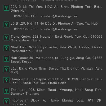
02A12 Lê Thị Vân, KDC An Bình, Phường Trấn Biên,
Đồng Nai
0936 315 115
contact@bestcargo.vn
Lô B1.29, Kiệt 44 Hồ Đắc Di, Phường An Cựu, Tp. Huế
0919 968 759
contact@bestcargo.vn
Trung Quốc: 369 Huanshi East Road, Yue Xiu, 510068
Guangzhou, China
Nhật Bản: 3-27 Doyamacho, Kita Ward, Osaka, Osaka
Prefecture 530-009
Hàn Quốc: 86, Mareunnae-ro, Jung-gu, Jung-Gu, 04555
Seoul, Korea
Lào: Bane Phon Than, Sayse Tha District, Vientan (Asia
Mall)
Campuchia: 03 Saphir 2nd Floor , St. 259, Sangkat Teuk
Laak I, Khan Toul Kok, Pnom Penh
Thái Lan: 208 Silom Road, Kwaeng, Khet Bang Rak,
Bangkok Thailand
Indonesia: Block A, Harco Manga Dua, JKT DKI
Indonesia