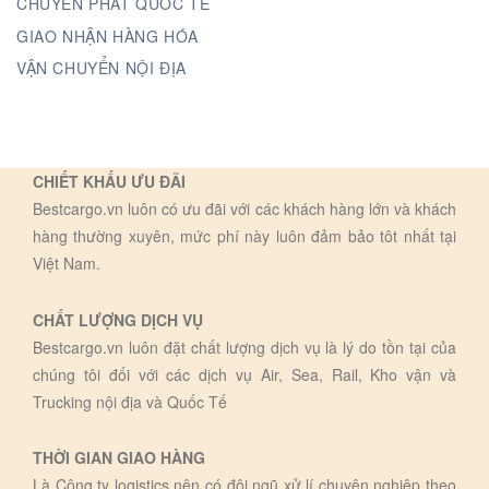
CHUYỂN PHÁT QUỐC TẾ
GIAO NHẬN HÀNG HÓA
VẬN CHUYỂN NỘI ĐỊA
CHIẾT KHẤU ƯU ĐÃI
Bestcargo.vn luôn có ưu đãi với các khách hàng lớn và khách
hàng thường xuyên, mức phí này luôn đảm bảo tôt nhất tại
Việt Nam.
CHẤT LƯỢNG DỊCH VỤ
Bestcargo.vn luôn đặt chất lượng dịch vụ là lý do tồn tại của
chúng tôi đối với các dịch vụ Air, Sea, Rail, Kho vận và
Trucking nội địa và Quốc Tế
THỜI GIAN GIAO HÀNG
Là Công ty logistics nên có đội ngũ xử lí chuyên nghiệp theo