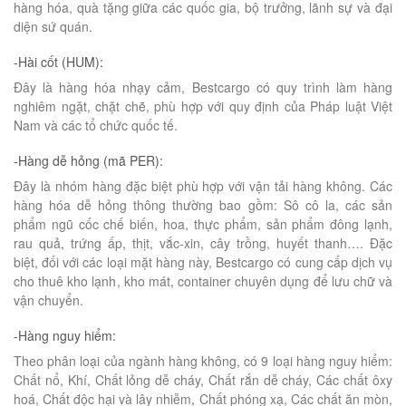
hàng hóa, quà tặng giữa các quốc gia, bộ trưởng, lãnh sự và đại
diện sứ quán.
-Hài cốt (HUM):
Đây là hàng hóa nhạy cảm, Bestcargo có quy trình làm hàng
nghiêm ngặt, chặt chẽ, phù hợp với quy định của Pháp luật Việt
Nam và các tổ chức quốc tế.
-Hàng dễ hỏng (mã PER):
Đây là nhóm hàng đặc biệt phù hợp với vận tải hàng không. Các
hàng hóa dễ hỏng thông thường bao gồm: Sô cô la, các sản
phẩm ngũ cốc chế biến, hoa, thực phẩm, sản phẩm đông lạnh,
rau quả, trứng ấp, thịt, vắc-xin, cây trồng, huyết thanh…. Đặc
biệt, đối với các loại mặt hàng này, Bestcargo có cung cấp dịch vụ
cho thuê kho lạnh, kho mát, container chuyên dụng để lưu chữ và
vận chuyển.
-Hàng nguy hiểm:
Theo phân loại của ngành hàng không, có 9 loại hàng nguy hiểm:
Chất nổ, Khí, Chất lỏng dễ cháy, Chất rắn dễ cháy, Các chất ôxy
hoá, Chất độc hại và lây nhiễm, Chất phóng xạ, Các chất ăn mòn,