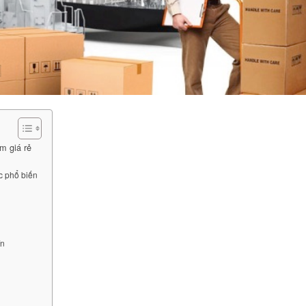
m giá rẻ
c phổ biến
ín