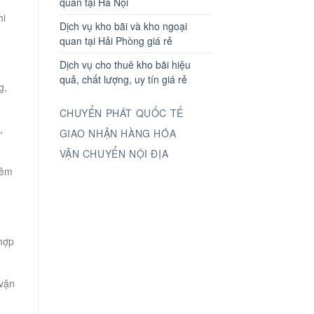
quan tại Hà Nội
hi
Dịch vụ kho bãi và kho ngoại
quan tại Hải Phòng giá rẻ
Dịch vụ cho thuê kho bãi hiệu
quả, chất lượng, uy tín giá rẻ
g,
CHUYỂN PHÁT QUỐC TẾ
,
GIAO NHẬN HÀNG HÓA
VẬN CHUYỂN NỘI ĐỊA
iêm
hợp
 vận