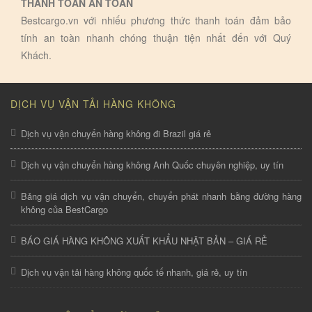
THANH TOÁN AN TOÀN
Bestcargo.vn với nhiếu phương thức thanh toán đảm bảo
tính an toàn nhanh chóng thuận tiện nhất đến với Quý
Khách.
DỊCH VỤ VẬN TẢI HÀNG KHÔNG
Dịch vụ vận chuyển hàng không đi Brazil giá rẻ
Dịch vụ vận chuyển hàng không Anh Quốc chuyên nghiệp, uy tín
Bảng giá dịch vụ vận chuyển, chuyển phát nhanh bằng đường hàng
không của BestCargo
BÁO GIÁ HÀNG KHÔNG XUẤT KHẨU NHẬT BẢN – GIÁ RẺ
Dịch vụ vận tải hàng không quốc tế nhanh, giá rẻ, uy tín