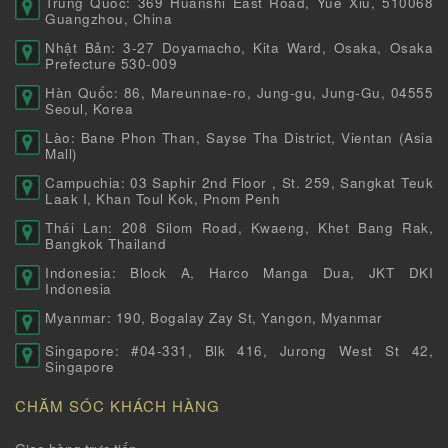
Trung Quốc: 369 Huanshi East Road, Yue Xiu, 510068
Guangzhou, China
Nhật Bản: 3-27 Doyamacho, Kita Ward, Osaka, Osaka
Prefecture 530-009
Hàn Quốc: 86, Mareunnae-ro, Jung-gu, Jung-Gu, 04555
Seoul, Korea
Lào: Bane Phon Than, Sayse Tha District, Vientan (Asia
Mall)
Campuchia: 03 Saphir 2nd Floor , St. 259, Sangkat Teuk
Laak I, Khan Toul Kok, Pnom Penh
Thái Lan: 208 Silom Road, Kwaeng, Khet Bang Rak,
Bangkok Thailand
Indonesia: Block A, Harco Manga Dua, JKT DKI
Indonesia
Myanmar: 190, Bogalay Zay St, Yangon, Myanmar
Singapore: #04-331, Blk 416, Jurong West St 42,
Singapore
CHĂM SÓC KHÁCH HÀNG