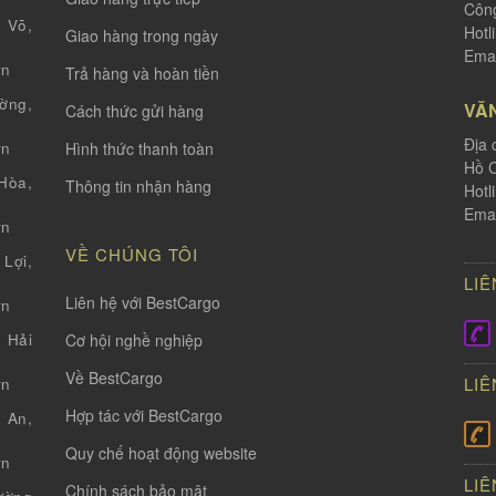
Công
 Võ,
Hotl
Giao hàng trong ngày
Emai
vn
Trả hàng và hoàn tiền
ờng,
VĂ
Cách thức gửi hàng
Địa 
Hình thức thanh toàn
vn
Hồ C
òa,
Thông tin nhận hàng
Hotl
Emai
vn
VỀ CHÚNG TÔI
Lợi,
LIÊ
Liên hệ với BestCargo
vn
Cơ hội nghề nghiệp
 Hải
Về BestCargo
LIÊ
vn
Hợp tác với BestCargo
 An,
Quy chế hoạt động website
vn
LIÊ
Chính sách bảo mật