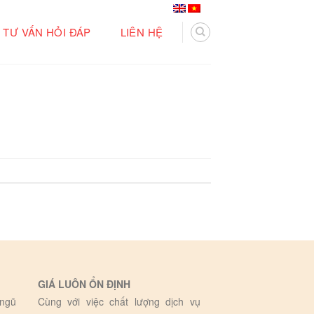
TƯ VẤN HỎI ĐÁP
LIÊN HỆ
GIÁ LUÔN ỔN ĐỊNH
 ngũ
Cùng với việc chất lượng dịch vụ