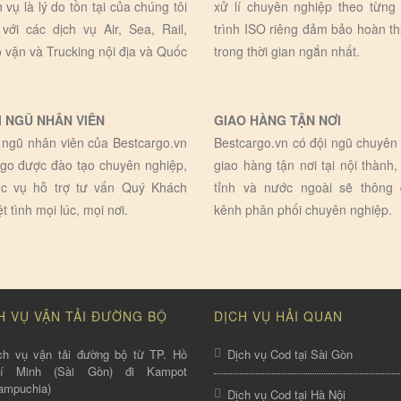
h vụ là lý do tồn tại của chúng tôi
xử lí chuyên nghiệp theo từng
 với các dịch vụ Air, Sea, Rail,
trình ISO riêng đảm bảo hoàn t
 vận và Trucking nội địa và Quốc
trong thời gian ngắn nhất.
I NGŨ NHÂN VIÊN
GIAO HÀNG TẬN NƠI
 ngũ nhân viên của Bestcargo.vn
Bestcargo.vn có đội ngũ chuyên 
go được đào tạo chuyên nghiệp,
giao hàng tận nơi tại nội thành,
c vụ hỗ trợ tư vấn Quý Khách
tỉnh và nước ngoài sẽ thông
ệt tình mọi lúc, mọi nơi.
kênh phân phối chuyên nghiệp.
H VỤ VẬN TẢI ĐƯỜNG BỘ
DỊCH VỤ HẢI QUAN
ch vụ vận tải đường bộ từ TP. Hồ
Dịch vụ Cod tại Sài Gòn
hí Minh (Sài Gòn) đi Kampot
ampuchia)
Dịch vụ Cod tại Hà Nội