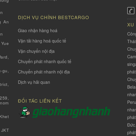
ường
vn
DỊCH VỤ CHÍNH BESTCARGO
g An
XU
Giao nhận hàng hoá
Công
vn
Vận tải hàng hoá quốc tế
Thá
 Yue
Chuy
Vận chuyển nội địa
Cam
ard,
Chuyển phát nhanh quốc tế
sing
-gu,
phát
Chuyển phát nhanh nội địa
Chuy
Dịch vụ hải quan
ict,
Bela
nha
259,
ĐỐI TÁC LIÊN KẾT
Per
Pnom
nhan
Khet
phát
Đức
 JKT
phát