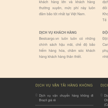
khách hàng lớn và khách hàng
dịc
thường xuyên, mức phí này luôn
đối
đảm bảo tôt nhất tại Việt Nam.
Kho
Tế
DỊCH VỤ KHÁCH HÀNG
ĐỘ
Bestcargo.vn luôn luôn có những
Đội
chính sách hậu mãi, chế độ bảo
Car
hiểm hàng hóa, chăm sóc khách
phụ
hàng khách hàng thân thiết.
nhi
DỊCH VỤ VẬN TẢI HÀNG KHÔNG
DỊC
Dịch vụ vận chuyển hàng không đi
Dị
Brazil giá rẻ
C
(C