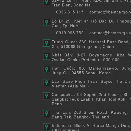
02A12 Lê Thị Vân, KDC An Bình, Ph
Trấn Biên, Đồng Nai
0936 315 115
contact@bestcargo.
Lô B1.29, Kiệt 44 Hồ Đắc Di, Phườn
Cựu, Tp. Huế
0919 968 759
contact@bestcargo.
Trung Quốc: 369 Huanshi East Road,
Xiu, 510068 Guangzhou, China
Nhật Bản: 3-27 Doyamacho, Kita W
Osaka, Osaka Prefecture 530-009
Hàn Quốc: 86, Mareunnae-ro, Jung
Jung-Gu, 04555 Seoul, Korea
Lào: Bane Phon Than, Sayse Tha Distr
Vientan (Asia Mall)
Campuchia: 03 Saphir 2nd Floor , St. 
Sangkat Teuk Laak I, Khan Toul Kok, 
Penh
Thái Lan: 208 Silom Road, Kwaeng, 
Bang Rak, Bangkok Thailand
Indonesia: Block A, Harco Manga Dua,
DKI Indonesia