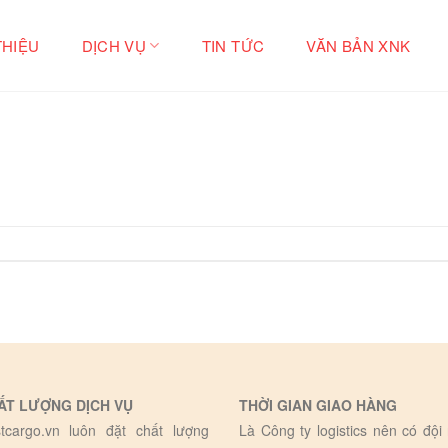
THIỆU
DỊCH VỤ
TIN TỨC
VĂN BẢN XNK
ẤT LƯỢNG DỊCH VỤ
THỜI GIAN GIAO HÀNG
tcargo.vn luôn đặt chất lượng
Là Công ty logistics nên có đội