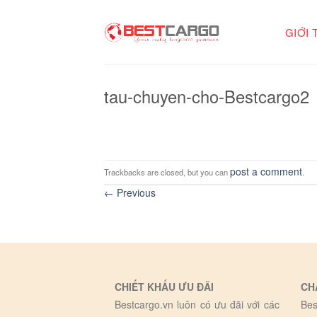
Skip
to
GIỚI 
content
tau-chuyen-cho-Bestcargo2
post a comment
Trackbacks are closed, but you can
.
←
Previous
CHIẾT KHẤU ƯU ĐÃI
CH
Bestcargo.vn luôn có ưu đãi với các
Bes