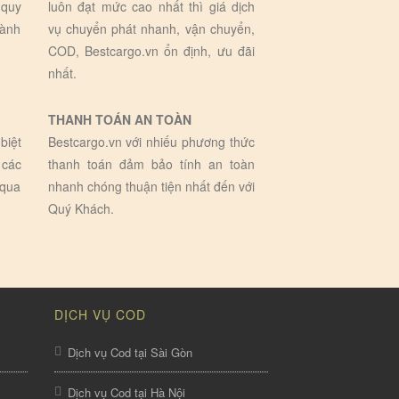
 quy
luôn đạt mức cao nhất thì giá dịch
hành
vụ chuyển phát nhanh, vận chuyển,
COD, Bestcargo.vn ổn định, ưu đãi
nhất.
THANH TOÁN AN TOÀN
biệt
Bestcargo.vn với nhiếu phương thức
 các
thanh toán đảm bảo tính an toàn
 qua
nhanh chóng thuận tiện nhất đến với
Quý Khách.
DỊCH VỤ COD
Dịch vụ Cod tại Sài Gòn
Dịch vụ Cod tại Hà Nội