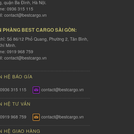
, quận Ba Đình, Hà Nội.
ine: 0936 315 115
l:
contact@bestcargo.vn
N PHÀNG BEST CARGO SÀI GÒN:
chỉ: Số 86/12 Phổ Quang, Phường 2, Tân Bình,
hí Minh.
ine: 0919 968 759
l:
contact@bestcargo.vn
N HỆ BÁO GÍA
0936 315 115
contact@bestcargo.vn
N HỆ TƯ VẤN
0919 968 759
contact@bestcargo.vn
N HỆ GIAO HÀNG