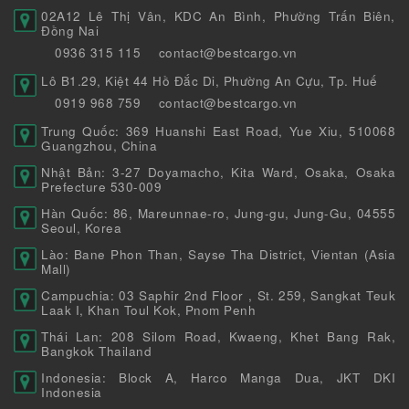
02A12 Lê Thị Vân, KDC An Bình, Phường Trấn Biên,
Đồng Nai
0936 315 115
contact@bestcargo.vn
Lô B1.29, Kiệt 44 Hồ Đắc Di, Phường An Cựu, Tp. Huế
0919 968 759
contact@bestcargo.vn
Trung Quốc: 369 Huanshi East Road, Yue Xiu, 510068
Guangzhou, China
Nhật Bản: 3-27 Doyamacho, Kita Ward, Osaka, Osaka
Prefecture 530-009
Hàn Quốc: 86, Mareunnae-ro, Jung-gu, Jung-Gu, 04555
Seoul, Korea
Lào: Bane Phon Than, Sayse Tha District, Vientan (Asia
Mall)
Campuchia: 03 Saphir 2nd Floor , St. 259, Sangkat Teuk
Laak I, Khan Toul Kok, Pnom Penh
Thái Lan: 208 Silom Road, Kwaeng, Khet Bang Rak,
Bangkok Thailand
Indonesia: Block A, Harco Manga Dua, JKT DKI
Indonesia