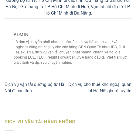
đường bộ từ TP. Hồ Chí Minh đi các tỉnh
Gửi hàng từ Sài Gòn đi
,
Hà Nội
Gửi hàng từ TP Hồ Chí Minh đi Huế
Vận tải nội địa từ TP.
,
,
Hồ Chí Minh đi Đà Nẵng
.
ADMIN
Là đơn vị chuyển phát nhanh quốc tế, dịch vụ hải quan va tư vấn
Logistics cũng như đại lý cho các hãng CPN Quốc Tế như UPS, DHL
FeDex, TNT, dịch vụ vận tải chuyển phát nhanh, chành xe nội địa,
booking LCL, FLC, Freight Forwarder, GSA hàng đầu tại Việt Nam với
giá thành và dịch vụ chuyên nghiệp
Dịch vụ vận tải đường bộ từ Hà
Dịch vụ cho thuê kho ngoại quan
Nội đi các tỉnh
tại Hà Nội giá rẻ, uy tín
DỊCH VỤ VẬN TẢI HÀNG KHÔNG