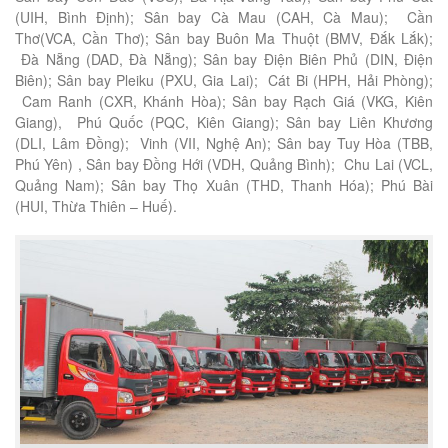
(UIH, Bình Định); Sân bay Cà Mau (CAH, Cà Mau); Cần
Thơ(VCA, Cần Thơ); Sân bay Buôn Ma Thuột (BMV, Đắk Lắk);
Đà Nẵng (DAD, Đà Nẵng); Sân bay Điện Biên Phủ (DIN, Điện
Biên); Sân bay Pleiku (PXU, Gia Lai); Cát Bi (HPH, Hải Phòng);
Cam Ranh (CXR, Khánh Hòa); Sân bay Rạch Giá (VKG, Kiên
Giang), Phú Quốc (PQC, Kiên Giang); Sân bay Liên Khương
(DLI, Lâm Đồng); Vinh (VII, Nghệ An); Sân bay Tuy Hòa (TBB,
Phú Yên) , Sân bay Đồng Hới (VDH, Quảng Bình); Chu Lai (VCL,
Quảng Nam); Sân bay Thọ Xuân (THD, Thanh Hóa); Phú Bài
(HUI, Thừa Thiên – Huế).