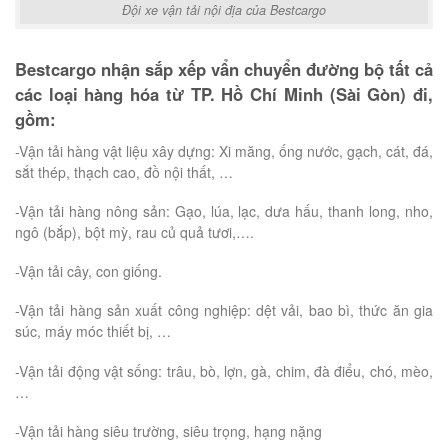
Đội xe vận tải nội địa của Bestcargo
Bestcargo nhận sắp xếp vẩn chuyển đường bộ tất cả
các loại hàng hóa từ TP. Hồ Chí Minh (Sài Gòn) đi,
gồm:
-Vận tải hàng vật liệu xây dựng: Xi măng, ống nước, gạch, cát, đá,
sắt thép, thạch cao, đồ nội thất, …
-Vận tải hàng nông sản: Gạo, lúa, lạc, dưa hấu, thanh long, nho,
ngô (bắp), bột mỳ, rau củ quả tươi,….
-Vận tải cây, con giống.
-Vận tải hàng sản xuất công nghiệp: dệt vải, bao bì, thức ăn gia
súc, máy móc thiết bị, …
-Vận tải động vật sống: trâu, bò, lợn, gà, chim, đà điểu, chó, mèo,
…
-Vận tải hàng siêu trường, siêu trọng, hạng nặng