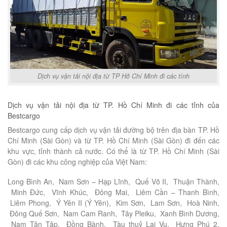
Dịch vụ vận tải nội địa từ TP Hồ Chí Minh đi các tỉnh
Dịch vụ vận tải nội địa từ TP. Hồ Chí Minh đi các tỉnh của
Bestcargo
Bestcargo cung cấp dịch vụ vận tải đường bộ trên địa bàn TP. Hồ
Chí Minh (Sài Gòn) và từ TP. Hồ Chí Minh (Sài Gòn) đi đến các
khu vực, tỉnh thành cả nước. Có thể là từ TP. Hồ Chí Minh (Sài
Gòn) đi các khu công nghiệp của Việt Nam:
Long Bình An, Nam Sơn – Hạp Lĩnh, Quế Võ II, Thuận Thành,
Minh Đức, Vĩnh Khúc, Đông Mai, Liêm Cần – Thanh Bình,
Liêm Phong, Ý Yên II (Ý Yên), Kim Sơn, Lam Sơn, Hoà Ninh,
Đông Quế Sơn, Nam Cam Ranh, Tây Pleiku, Xanh Bình Dương,
Nam Tân Tập, Đồng Bành, Tàu thuỷ Lai Vu, Hưng Phú 2,