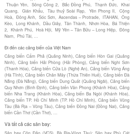
Thuận Yên, Sông Công 2, Bắc Đồng Phú, Thạnh Đức, Khai
Quang, Gián Khẩu, Tàu thuỷ Soài Rạp, Yên Phong II, Cộng
Hoà, Đông Anh, Sóc Sơn, Ascendas – Protrade, ITAHAN, Ông
Kèo, Long Khánh, Dầu Giây, Tân Thành, Nhơn Hòa, Bá Thiện
2, Khánh Phú, Hoà Hội, Mỹ Yên – Tân Bửu – Long Hiệp, Đông
Nam, Phú Tài, …
Đi đến các cảng biển của Việt Nam
Cảng biển Cẩm Phả (Quảng Ninh), Cảng biển Hòn Gai (Quảng
Ninh), Cảng biển Hải Phòng (Hải Phòng), Cảng biển Nghi Sơn
(Thanh Hóa), Cảng biển Cửa Lò (Nghệ An), Cảng biển Vũng Áng
(Hà Tĩnh), Cảng biển Chân Mây (Thừa Thiên Huế), Cảng biển Đà
Nẵng (Đà Nẵng), Cảng biển Dung Quất (Quảng Ngãi), Cảng biển
Quy Nhơn (Bình Định), Cảng biển Vân Phong (Khánh Hòa), Cảng
biển Nha Trang (Khánh Hòa), Cảng biển Ba Ngòi (Khánh Hòa),
Cảng biển TP. Hồ Chí Minh (TP. Hồ Chí Minh), Cảng biển Vũng
Tàu (Bà Rịa – Vũng Tàu), Cảng biển Đồng Nai (Đồng Nai), Cảng
biển Cần Thơ (Cần Thơ), …
Và tất cả các sân bay:
Sân bay Côn Đảo (VCS), Bà Rịa-Vũng Tàu); Sân bay Phù Cát