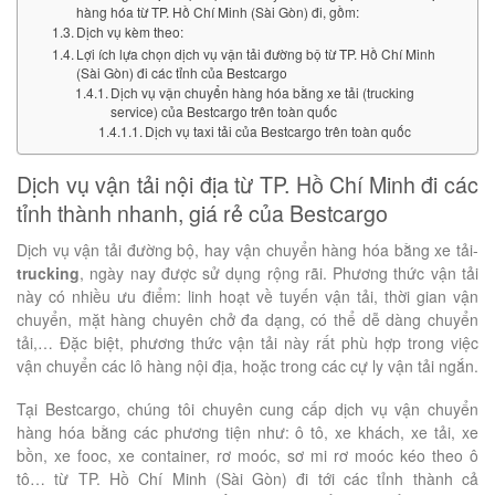
hàng hóa từ TP. Hồ Chí Minh (Sài Gòn) đi, gồm:
Dịch vụ kèm theo:
Lợi ích lựa chọn dịch vụ vận tải đường bộ từ TP. Hồ Chí Minh
(Sài Gòn) đi các tỉnh của Bestcargo
Dịch vụ vận chuyển hàng hóa bằng xe tải (trucking
service) của Bestcargo trên toàn quốc
Dịch vụ taxi tải của Bestcargo trên toàn quốc
Dịch vụ vận tải nội địa từ TP. Hồ Chí Minh đi các
tỉnh thành nhanh, giá rẻ của Bestcargo
Dịch vụ vận tải đường bộ, hay vận chuyển hàng hóa bằng xe tải-
trucking
, ngày nay được sử dụng rộng rãi. Phương thức vận tải
này có nhiều ưu điểm: linh hoạt về tuyến vận tải, thời gian vận
chuyển, mặt hàng chuyên chở đa dạng, có thể dễ dàng chuyển
tải,… Đặc biệt, phương thức vận tải này rất phù hợp trong việc
vận chuyển các lô hàng nội địa, hoặc trong các cự ly vận tải ngắn.
Tại Bestcargo, chúng tôi chuyên cung cấp dịch vụ vận chuyển
hàng hóa bằng các phương tiện như: ô tô, xe khách, xe tải, xe
bồn, xe fooc, xe container, rơ moóc, sơ mi rơ moóc kéo theo ô
tô… từ TP. Hồ Chí Minh (Sài Gòn) đi tới các tỉnh thành cả