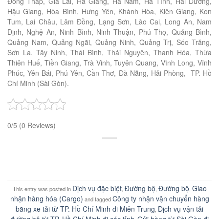
Đồng Tháp, Gia Lai, Hà Giang, Hà Nam, Hà Tĩnh, Hải Dương,
Hậu Giang, Hòa Bình, Hưng Yên, Khánh Hòa, Kiên Giang, Kon
Tum, Lai Châu, Lâm Đồng, Lạng Sơn, Lào Cai, Long An, Nam
Định, Nghệ An, Ninh Bình, Ninh Thuận, Phú Thọ, Quảng Bình,
Quảng Nam, Quảng Ngãi, Quảng Ninh, Quảng Trị, Sóc Trăng,
Sơn La, Tây Ninh, Thái Bình, Thái Nguyên, Thanh Hóa, Thừa
Thiên Huế, Tiền Giang, Trà Vinh, Tuyên Quang, Vĩnh Long, Vĩnh
Phúc, Yên Bái, Phú Yên, Cần Thơ, Đà Nẵng, Hải Phòng, TP. Hồ
Chí Minh (Sài Gòn).
0/5
(0 Reviews)
Dịch vụ đặc biệt
Đường bộ
Đường bộ
Giao
This entry was posted in
,
,
,
nhận hàng hóa (Cargo)
Công ty nhận vận chuyển hàng
and tagged
bằng xe tải từ TP. Hồ Chí Minh đi Miên Trung
Dịch vụ vận tải
,