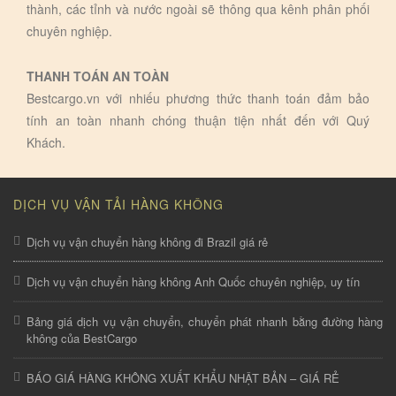
thành, các tỉnh và nước ngoài sẽ thông qua kênh phân phối
chuyên nghiệp.
THANH TOÁN AN TOÀN
Bestcargo.vn với nhiếu phương thức thanh toán đảm bảo
tính an toàn nhanh chóng thuận tiện nhất đến với Quý
Khách.
DỊCH VỤ VẬN TẢI HÀNG KHÔNG
Dịch vụ vận chuyển hàng không đi Brazil giá rẻ
Dịch vụ vận chuyển hàng không Anh Quốc chuyên nghiệp, uy tín
Bảng giá dịch vụ vận chuyển, chuyển phát nhanh bằng đường hàng
không của BestCargo
BÁO GIÁ HÀNG KHÔNG XUẤT KHẨU NHẬT BẢN – GIÁ RẺ