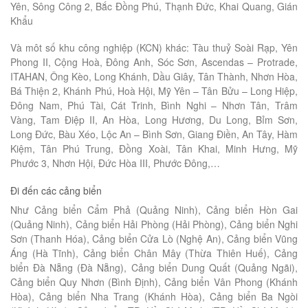
Yên, Sông Công 2, Bắc Đồng Phú, Thạnh Đức, Khai Quang, Gián
Khẩu
Và môt số khu công nghiệp (KCN) khác: Tàu thuỷ Soài Rạp, Yên
Phong II, Cộng Hoà, Đông Anh, Sóc Sơn, Ascendas – Protrade,
ITAHAN, Ông Kèo, Long Khánh, Dầu Giây, Tân Thành, Nhơn Hòa,
Bá Thiện 2, Khánh Phú, Hoà Hội, Mỹ Yên – Tân Bửu – Long Hiệp,
Đông Nam, Phú Tài, Cát Trinh, Bình Nghi – Nhơn Tân, Trâm
Vàng, Tam Điệp II, An Hòa, Long Hương, Du Long, Bỉm Sơn,
Long Đức, Bàu Xéo, Lộc An – Bình Sơn, Giang Điền, An Tây, Hàm
Kiệm, Tân Phú Trung, Đồng Xoài, Tân Khai, Minh Hưng, Mỹ
Phước 3, Nhơn Hội, Đức Hòa III, Phước Đông,…
Đi đến các cảng biển
Như Cảng biển Cẩm Phả (Quảng Ninh), Cảng biển Hòn Gai
(Quảng Ninh), Cảng biển Hải Phòng (Hải Phòng), Cảng biển Nghi
Sơn (Thanh Hóa), Cảng biển Cửa Lò (Nghệ An), Cảng biển Vũng
Áng (Hà Tĩnh), Cảng biển Chân Mây (Thừa Thiên Huế), Cảng
biển Đà Nẵng (Đà Nẵng), Cảng biển Dung Quất (Quảng Ngãi),
Cảng biển Quy Nhơn (Bình Định), Cảng biển Vân Phong (Khánh
Hòa), Cảng biển Nha Trang (Khánh Hòa), Cảng biển Ba Ngòi