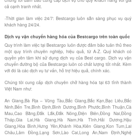
cả cạnh tranh nhất.
-Thời gian làm việc 24/7: Bestcargo luôn sẵn sàng phục vụ quý
khách hàng 24/24.
Dịch vụ vận chuyển hàng hóa của Bestcargo trên toàn quốc
Quy trình làm việc tại Bestcargo luôn được đảm bảo tuân thủ theo
một quy trình chuyên nghiệp, hiệu quả, từ A-Z. Quý khách có
quyền yên tâm khi sử dụng dịch vụ của Best cargo. Dịch vụ vận
chuyển đường bộ của Bestcargo luôn có chất lượng tốt nhất. Kèm
với đó là các dịch vụ tư vấn, hỗ trợ hiệu quả, chính xác.
Chúng tôi cung cấp dịch chuyên chở hàng hóa tại 63 tỉnh thành
Việt Nam như:
An Giang,Bà Rịa – Vũng Tàu,Bắc Giang,Bắc Kạn,Bạc Liêu,Bắc
Ninh,Bến Tre,Bình Định,Bình Dương,Bình Phước,Bình Thuận,Cà
Mau,Cao Bằng,Đắk Lắk,Đắk Nông,Điện Biên,Đồng Nai,Đồng
Tháp,Gia Lai,Hà Giang,Hà Nam,Hà Tĩnh,Hải Dương,Hậu
Giang,Hòa Bình,Hưng Yên,Khánh Hòa,Kiên Giang,Kon Tum,Lai
Châu,Lâm Đồng,Lạng Sơn,Lào Cai,Long An,Nam Định,Nghệ