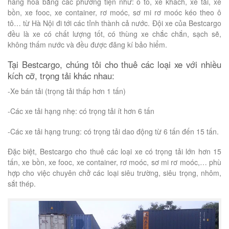
hàng hóa bằng các phương tiện như: ô tô, xe khách, xe tải, xe
bồn, xe fooc, xe container, rơ moóc, sơ mi rơ moóc kéo theo ô
tô… từ Hà Nội đi tới các tỉnh thành cả nước. Đội xe của Bestcargo
đều là xe có chất lượng tốt, có thùng xe chắc chắn, sạch sẽ,
không thấm nước và đều được đăng kí bảo hiểm.
Tại Bestcargo, chúng tôi cho thuê các loại xe với nhiều
kích cỡ, trọng tải khác nhau:
-Xe bán tải (trọng tải thấp hơn 1 tấn)
-Các xe tải hạng nhẹ: có trọng tải ít hơn 6 tấn
-Các xe tải hạng trung: có trọng tải dao động từ 6 tấn đến 15 tấn.
Đặc biệt, Bestcargo cho thuê các loại xe có trọng tải lớn hơn 15
tấn, xe bồn, xe fooc, xe container, rơ moóc, sơ mi rơ moóc,… phù
hợp cho việc chuyên chở các loại siêu trường, siêu trọng, nhôm,
sắt thép.