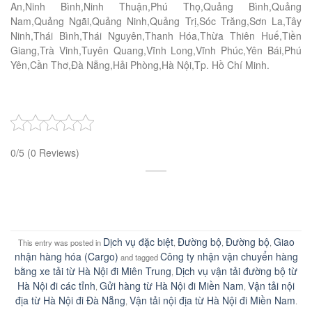
An,Ninh Bình,Ninh Thuận,Phú Thọ,Quảng Bình,Quảng
Nam,Quảng Ngãi,Quảng Ninh,Quảng Trị,Sóc Trăng,Sơn La,Tây
Ninh,Thái Bình,Thái Nguyên,Thanh Hóa,Thừa Thiên Huế,Tiền
Giang,Trà Vinh,Tuyên Quang,Vĩnh Long,Vĩnh Phúc,Yên Bái,Phú
Yên,Cần Thơ,Đà Nẵng,Hải Phòng,Hà Nội,Tp. Hồ Chí Minh.
0/5
(0 Reviews)
Dịch vụ đặc biệt
Đường bộ
Đường bộ
Giao
This entry was posted in
,
,
,
nhận hàng hóa (Cargo)
Công ty nhận vận chuyển hàng
and tagged
bằng xe tải từ Hà Nội đi Miên Trung
Dịch vụ vận tải đường bộ từ
,
Hà Nội đi các tỉnh
Gửi hàng từ Hà Nội đi Miền Nam
Vận tải nội
,
,
địa từ Hà Nội đi Đà Nẵng
Vận tải nội địa từ Hà Nội đi Miền Nam
,
.