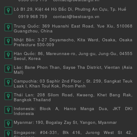
Lô B1.29, Kiệt 44 Hồ Đắc Di, Phường An Cựu, Tp. Huế
0919 968 759
contact@bestcargo.vn
Trung Quốc: 369 Huanshi East Road, Yue Xiu, 510068
Guangzhou, China
Nhật Bản: 3-27 Doyamacho, Kita Ward, Osaka, Osaka
Prefecture 530-009
Hàn Quốc: 86, Mareunnae-ro, Jung-gu, Jung-Gu, 04555
Seoul, Korea
Lào: Bane Phon Than, Sayse Tha District, Vientan (Asia
Mall)
Campuchia: 03 Saphir 2nd Floor , St. 259, Sangkat Teuk
Laak I, Khan Toul Kok, Pnom Penh
Thái Lan: 208 Silom Road, Kwaeng, Khet Bang Rak,
Bangkok Thailand
Indonesia: Block A, Harco Manga Dua, JKT DKI
Indonesia
Myanmar: 190, Bogalay Zay St, Yangon, Myanmar
Singapore: #04-331, Blk 416, Jurong West St 42,