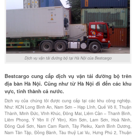
Dịch vụ vận tải đường bộ tại Hà Nội của Bestcargo
Bestcargo cung cấp dịch vụ vận tải đường bộ trên
địa bàn Hà Nội. Cũng như từ Hà Nội đi đến các khu
vực, tỉnh thành cả nước.
Dịch vụ của chúng tôi được cung cấp tại các khu công nghiệp.
Như: KCN Long Bình An, Nam Sơn – Hạp Lĩnh, Quế Võ II, Thuận
Thành, Minh Đức, Vĩnh Khúc, Đông Mai, Liêm Cần – Thanh Bình,
Liêm Phong, Ý Yên II (Ý Yên), Kim Sơn, Lam Sơn, Hoà Ninh,
Đông Quế Sơn, Nam Cam Ranh, Tây Pleiku, Xanh Bình Dương,
Nam Tân Tập, Đồng Bành, Tàu thuỷ Lai Vu, Hưng Phú 2, Thuận