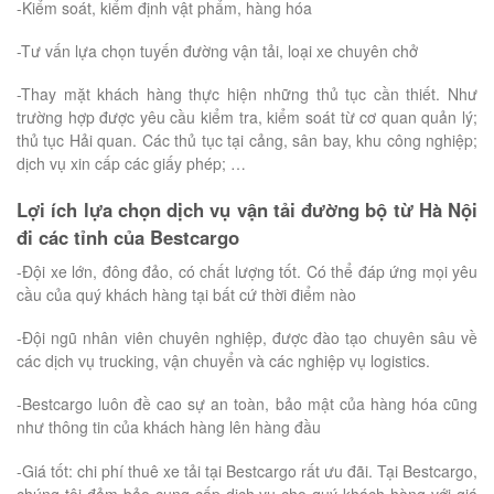
-Kiểm soát, kiểm định vật phẩm, hàng hóa
-Tư vấn lựa chọn tuyến đường vận tải, loại xe chuyên chở
-Thay mặt khách hàng thực hiện những thủ tục cần thiết. Như
trường hợp được yêu cầu kiểm tra, kiểm soát từ cơ quan quản lý;
thủ tục Hải quan. Các thủ tục tại cảng, sân bay, khu công nghiệp;
dịch vụ xin cấp các giấy phép; …
Lợi ích lựa chọn dịch vụ vận tải đường bộ từ Hà Nội
đi các tỉnh của Bestcargo
-Đội xe lớn, đông đảo, có chất lượng tốt. Có thể đáp ứng mọi yêu
cầu của quý khách hàng tại bất cứ thời điểm nào
-Đội ngũ nhân viên chuyên nghiệp, được đào tạo chuyên sâu về
các dịch vụ trucking, vận chuyển và các nghiệp vụ logistics.
-Bestcargo luôn đề cao sự an toàn, bảo mật của hàng hóa cũng
như thông tin của khách hàng lên hàng đầu
-Giá tốt: chi phí thuê xe tải tại Bestcargo rất ưu đãi. Tại Bestcargo,
chúng tôi đảm bảo cung cấp dịch vụ cho quý khách hàng với giá