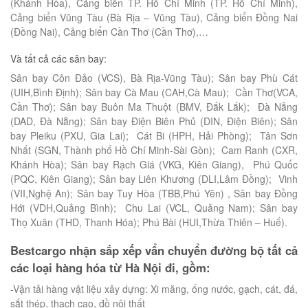
(Khánh Hòa), Cảng biển TP. Hồ Chí Minh (TP. Hồ Chí Minh),
Cảng biển Vũng Tàu (Bà Rịa – Vũng Tàu), Cảng biển Đồng Nai
(Đồng Nai), Cảng biển Cần Thơ (Cần Thơ),…
Và tất cả các sân bay:
Sân bay Côn Đảo (VCS), Bà Rịa-Vũng Tàu); Sân bay Phù Cát
(UIH,Bình Định); Sân bay Cà Mau (CAH,Cà Mau); Cần Thơ(VCA,
Cần Thơ); Sân bay Buôn Ma Thuột (BMV, Đắk Lắk); Đà Nẵng
(DAD, Đà Nẵng); Sân bay Điện Biên Phủ (DIN, Điện Biên); Sân
bay Pleiku (PXU, Gia Lai); Cát Bi (HPH, Hải Phòng); Tân Sơn
Nhất (SGN, Thành phố Hồ Chí Minh-Sài Gòn); Cam Ranh (CXR,
Khánh Hòa); Sân bay Rạch Giá (VKG, Kiên Giang), Phú Quốc
(PQC, Kiên Giang); Sân bay Liên Khương (DLI,Lâm Đồng); Vinh
(VII,Nghệ An); Sân bay Tuy Hòa (TBB,Phú Yên) , Sân bay Đồng
Hới (VDH,Quảng Bình); Chu Lai (VCL, Quảng Nam); Sân bay
Thọ Xuân (THD, Thanh Hóa); Phú Bài (HUI,Thừa Thiên – Huế).
Bestcargo nhận sắp xếp vẩn chuyển đường bộ tất cả
các loại hàng hóa từ Hà Nội đi, gồm:
-Vận tải hàng vật liệu xây dựng: Xi măng, ống nước, gạch, cát, đá,
sắt thép, thạch cao, đồ nội thất